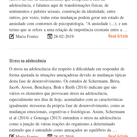
adolescência, e falamos aqui de transformações físicas, de
sentimentos e pulsões sexuais, construção da identidade, entre
outros, por vezes, todas estas mudanças podem gerar um estado de
ansiedade com contornos de psicopatologia. “A ansiedade (...), e um
termo que se refere a uma relação de impotência existente entre a …
Read Article
Maria Fontes
28-02-2019
Stress na adolescência
O stress na adolescência diz respeito à dificuldade em responder de
forma ajustada às situações ameaçadoras devido ás mudanças típicas
desta fase de desenvolvimento. Os estudos de Schermann, Béria,
Jacob, Arossi, Benchaya, Bish e Rieth (2014) indicam que são
vários os elementos que provocam stress na adolescência,
especialmente nos dias de hoje, acumulados com as características
igualmente stressoras da própria fase de desenvolvimento, como as
mudanças emocionais, cognitivas e fisiológicas. Assim, Schermann
et al (2014) e Gonzaga (2013) entendem o stress na adolescência
como a junção de várias reações do organismo a determinado
estímulo que é entendido como ameaçador ao equilíbrio da …
Read Article
Maria Fontes
28-02-2019