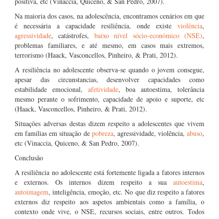
positiva, etc (Vinaccia, Quiceno, & San Pedro, 2007).
Na maioria dos casos, na adolescência, encontramos cenários em que
é necessária a capacidade resiliência, onde existe
violência
,
agressividade
, catástrofes,
baixo nível sócio-económico (NSE)
,
problemas familiares, e até mesmo, em casos mais extremos,
terrorismo (Haack, Vasconcellos, Pinheiro, & Prati, 2012).
A resiliência no adolescente observa-se quando o jovem consegue,
apesar das circunstancias, desenvolver capacidades como
estabilidade emocional,
afetividade
, boa autoestima, tolerância
mesmo perante o sofrimento, capacidade de apoio e suporte, etc
(Haack, Vasconcellos, Pinheiro, & Prati, 2012).
Situações adversas destas dizem respeito a adolescentes que vivem
em famílias em situação de
pobreza
, agressividade, violência,
abuso
,
etc (Vinaccia, Quiceno, & San Pedro, 2007).
Conclusão
A resiliência no adolescente está fortemente ligada a fatores internos
e externos. Os internos dizem respeito a sua
autoestima
,
autoimagem
, inteligência, emoção, etc. No que diz respeito a fatores
externos diz respeito aos aspetos ambientais como a família, o
contexto onde vive, o NSE, recursos sociais, entre outros. Todos