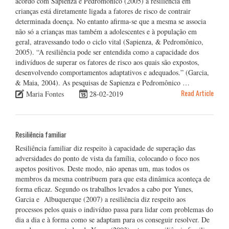
acordo com Sapienza e Pedromônico (2005) a resiliência em
crianças está diretamente ligada a fatores de risco de contrair
determinada doença. No entanto afirma-se que a mesma se associa
não só a crianças mas também a adolescentes e à população em
geral, atravessando todo o ciclo vital (Sapienza, & Pedromônico,
2005). “A resiliência pode ser entendida como a capacidade dos
indivíduos de superar os fatores de risco aos quais são expostos,
desenvolvendo comportamentos adaptativos e adequados.” (Garcia,
& Maia, 2004). As pesquisas de Sapienza e Pedromônico …
Read Article
Maria Fontes
28-02-2019
Resiliência familiar
Resiliência familiar diz respeito à capacidade de superação das
adversidades do ponto de vista da família, colocando o foco nos
aspetos positivos. Deste modo, não apenas um, mas todos os
membros da mesma contribuem para que esta dinâmica aconteça de
forma eficaz. Segundo os trabalhos levados a cabo por Yunes,
Garcia e Albuquerque (2007) a resiliência diz respeito aos
processos pelos quais o indivíduo passa para lidar com problemas do
dia a dia e à forma como se adaptam para os conseguir resolver. De