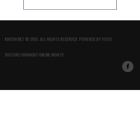
KNOOW.NET © 2015. ALL RIGHTS RESERVED. POWERED BY
VERSE
VISITORS:18884087 ONLINE NOW:12