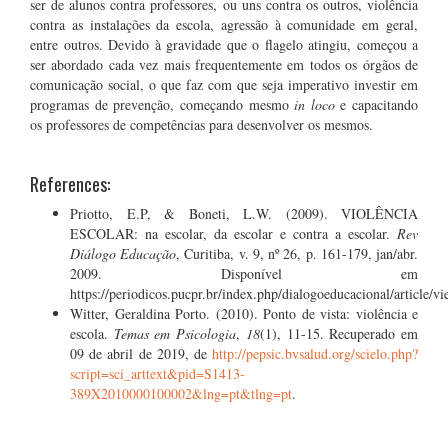
ser de alunos contra professores, ou uns contra os outros, violência
contra as instalações da escola, agressão à comunidade em geral,
entre outros. Devido à gravidade que o flagelo atingiu, começou a
ser abordado cada vez mais frequentemente em todos os órgãos de
comunicação social, o que faz com que seja imperativo investir em
programas de prevenção, começando mesmo
in loco
e capacitando
os professores de competências para desenvolver os mesmos.
References:
Priotto, E.P, & Boneti, L.W. (2009). VIOLÊNCIA
ESCOLAR: na escolar, da escolar e contra a escolar.
Rev
Diálogo Educação
, Curitiba, v. 9, nº 26, p. 161-179, jan/abr.
2009. Disponível em
https://periodicos.pucpr.br/index.php/dialogoeducacional/article/
Witter, Geraldina Porto. (2010). Ponto de vista: violência e
escola.
Temas em Psicologia
,
18
(1), 11-15. Recuperado em
09 de abril de 2019, de
http://pepsic.bvsalud.org/scielo.php?
script=sci_arttext&pid=S1413-
389X2010000100002&lng=pt&tlng=pt
.