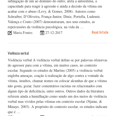
subjugação de um ao domínio do outro, afeta a autoestima, a
capacidade para reagir à agressão e ainda a decisão da vítima em
acabar com o abuso (Levy, & Gomes, 2008). Autores como
Schraiber, D’Oliveira, França-Junior, Diniz, Portella, Ludemir,
Valença e Couto (2007) demonstraram, nos seus estudos, as
repercussões da violência psicológica, na vida da …
Read Article
Maria Fontes
27-12-2017
Violência verbal
Violência verbal A violência verbal define-se por palavras ofensivas
do agressor para com a vítima, em muitos casos, no contexto
escolar. Segundo os estudos de Martins (2005) a violência verbal
engloba ameaças, coação à realização de algo contra a vontade da
vítima, insultos, chamar nomes ou colocar alcunhas de que a vítima
não gosta, gozar, fazer comentários racistas ou relacionados com
algum tipo de deficiência, entre outros. Outros dados da literatura
referem ainda a humilhação como sendo um dos meios de violência
verbal mas vividos pelas vítimas em contexto escolar (Njaine, &
Minayo, 2003). A propósito do contexto escolar, os estudos indicam
que é …