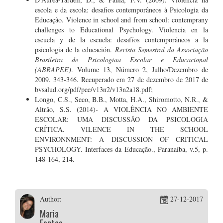
escola e da escola: desafios contemporâneos à Psicologia da
Educação. Violence in school and from school: contemprany
challenges to Educational Psychology. Violencia en la
escuela y de la escuela: desafíos contemporáneos a la
psicologia de la educación.
Revista Semestral da Associação
Brasileira de Psicologiaa Escolar e Educacional
(ABRAPEE)
. Volume 13, Número 2, Julho/Dezembro de
2009. 343-346. Recuperado em 27 de dezembro de 2017 de
bvsalud.org/pdf/pee/v13n2/v13n2a18.pdf;
Longo, C.S., Seco, B.B., Motta, H.A., Shiromotto, N.R., &
Altrão, S.S. (2014)- A VIOLÊNCIA NO AMBIENTE
ESCOLAR: UMA DISCUSSÃO DA PSICOLOGIA
CRÍTICA. VILENCE IN THE SCHOOL
ENVIRONNMENT: A DISCUSSION OF CRITICAL
PSYCHOLOGY. Interfaces da Educação., Paranaíba, v.5, p.
148-164, 214.
Author:
27-12-2017
Maria