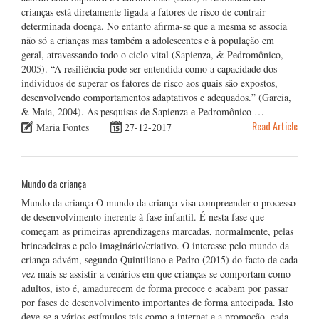
crianças está diretamente ligada a fatores de risco de contrair
determinada doença. No entanto afirma-se que a mesma se associa
não só a crianças mas também a adolescentes e à população em
geral, atravessando todo o ciclo vital (Sapienza, & Pedromônico,
2005). “A resiliência pode ser entendida como a capacidade dos
indivíduos de superar os fatores de risco aos quais são expostos,
desenvolvendo comportamentos adaptativos e adequados.” (Garcia,
& Maia, 2004). As pesquisas de Sapienza e Pedromônico …
Read Article
Maria Fontes
27-12-2017
Mundo da criança
Mundo da criança O mundo da criança visa compreender o processo
de desenvolvimento inerente à fase infantil. É nesta fase que
começam as primeiras aprendizagens marcadas, normalmente, pelas
brincadeiras e pelo imaginário/criativo. O interesse pelo mundo da
criança advém, segundo Quintiliano e Pedro (2015) do facto de cada
vez mais se assistir a cenários em que crianças se comportam como
adultos, isto é, amadurecem de forma precoce e acabam por passar
por fases de desenvolvimento importantes de forma antecipada. Isto
deve-se a vários estímulos tais como a internet e a promoção, cada