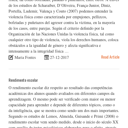
de los estudios de Scharaiber, D´Oliveira, França-Junior, Diniz,
Portella, Ludemir, Valença y Couto (2007) podemos entender la
violencia física como caracterizada por empujones, pellizcos,
bofetadas y puñetazos del agresor contra la víctima, en la mayoría
de los casos, entre parejas. Según el criterio definido por la
Organización de las Naciones Unidas la violencia física, tal como
cualquier otro tipo de violencia, viola los derechos humanos, coloca
obstáculos a la igualdad de género y afecta significativa e
intensamente a la integridad física …
Read Article
Maria Fontes
27-12-2017
Rendimento escolar
O rendimento escolar diz respeito ao resultado das competências
académicas dos alunos quando avaliados em diferentes campos da
aprendizagem. O mesmo pode ser verificado com maior ou menor
capacidade para aprender e depende de diferentes tópicos, como o
da inteligência, que se mostra como sendo um dos mais importantes.
Segundo os estudos de Lemos, Almeida, Guisande e Primi (2008) o
rendimento escolar vem sendo medido, desde o início do século XX
com auxílio de testes psicológicos elaborados para o efeito, através