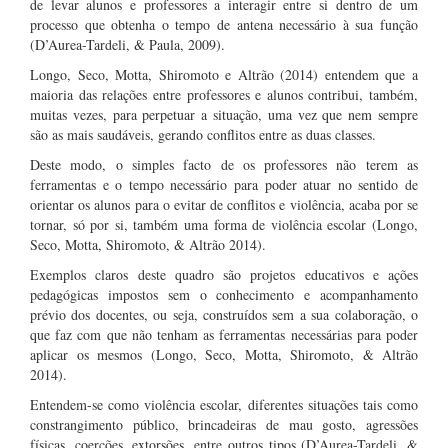
de levar alunos e professores a interagir entre si dentro de um
processo que obtenha o tempo de antena necessário à sua função
(D’Aurea-Tardeli, & Paula, 2009).
Longo, Seco, Motta, Shiromoto e Altrão (2014) entendem que a
maioria das relações entre professores e alunos contribui, também,
muitas vezes, para perpetuar a situação, uma vez que nem sempre
são as mais saudáveis, gerando conflitos entre as duas classes.
Deste modo, o simples facto de os professores não terem as
ferramentas e o tempo necessário para poder atuar no sentido de
orientar os alunos para o evitar de conflitos e violência, acaba por se
tornar, só por si, também uma forma de violência escolar (Longo,
Seco, Motta, Shiromoto, & Altrão 2014).
Exemplos claros deste quadro são projetos educativos e ações
pedagógicas impostos sem o conhecimento e acompanhamento
prévio dos docentes, ou seja, construídos sem a sua colaboração, o
que faz com que não tenham as ferramentas necessárias para poder
aplicar os mesmos (Longo, Seco, Motta, Shiromoto, & Altrão
2014).
Entendem-se como violência escolar, diferentes situações tais como
constrangimento público, brincadeiras de mau gosto, agressões
físicas, coerções, extorsões, entre outros tipos (D’Aurea-Tardeli, &