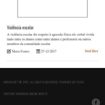
Violência escolar
A violência escolar diz respeito à agressão física e/u verbal vivida
tanto entre os alunos como entre alunos e professores ou outros
membros da comunidade escolar.
Read More
Maria Fontes
27-12-2017
KNOOW.NET © 2015. ALL RIGHTS RESERVED. POWERED BY
VERSE
VISITORS:18889690 ONLINE NOW:11