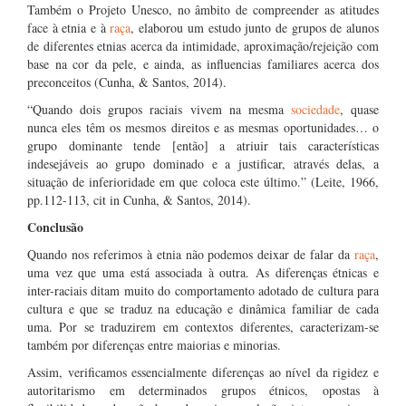
Também o Projeto Unesco, no âmbito de compreender as atitudes
face à etnia e à
raça
, elaborou um estudo junto de grupos de alunos
de diferentes etnias acerca da intimidade, aproximação/rejeição com
base na cor da pele, e ainda, as influencias familiares acerca dos
preconceitos (Cunha, & Santos, 2014).
“Quando dois grupos raciais vivem na mesma
sociedade
, quase
nunca eles têm os mesmos direitos e as mesmas oportunidades… o
grupo dominante tende [então] a atriuir tais características
indesejáveis ao grupo dominado e a justificar, através delas, a
situação de inferioridade em que coloca este último.” (Leite, 1966,
pp.112-113, cit in Cunha, & Santos, 2014).
Conclusão
Quando nos referimos à etnia não podemos deixar de falar da
raça
,
uma vez que uma está associada à outra. As diferenças étnicas e
inter-raciais ditam muito do comportamento adotado de cultura para
cultura e que se traduz na educação e dinâmica familiar de cada
uma. Por se traduzirem em contextos diferentes, caracterizam-se
também por diferenças entre maiorias e minorias.
Assim, verificamos essencialmente diferenças ao nível da rigidez e
autoritarismo em determinados grupos étnicos, opostas à