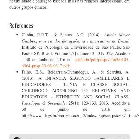
flexibilidade e educação baseada mais nas relações interpessoais, em
outros grupos étnicos.
References:
Cunha, R.R.T., & Santos, A.O. (2014).
Aniela Meyer
Ginsberg e os estudos de raça/etnia e intercultura no Brasil.
Instituto de Psicologia da Universidade de São Paulo, São
Paulo, SP, Brasil. Volume 25 | número 3 | 317-329. Acedido
a 30 de junho de 2016 em
scielo.br/pdf/pusp/v25n3/0103-
6564-pusp-25-03-0317.pdf
;
Filho, E.S., Beldarrain-Durandegui, A., & Scardua, A.
(2013). A INFÂNCIA SEGUNDO FAMILLIARES E
EDUCADORES – ETNIA E CLASSE SOCIAL.
CHILDHOOD ACCORDING TO RELATIVES AND
EDUCATORS – ETHNICITY AND SOCIAL CLASS.
Psicologia & Sociedade
; 25(1): 123-133, 2013. Acedido a
30 de junho de 2016 em
http://www.ufrgs.br/seerpsicsoc/ojs2/index.php/seerpsicsoc/article