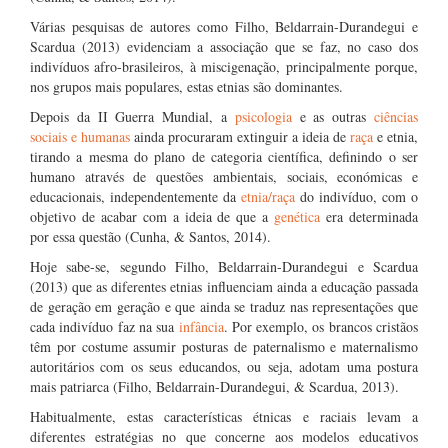
Várias pesquisas de autores como Filho, Beldarrain-Durandegui e
Scardua (2013) evidenciam a associação que se faz, no caso dos
indivíduos afro-brasileiros, à miscigenação, principalmente porque,
nos grupos mais populares, estas etnias são dominantes.
Depois da II Guerra Mundial, a
psicologia
e as outras
ciências
sociais e humanas
ainda procuraram extinguir a ideia de
raça
e etnia,
tirando a mesma do plano de categoria científica, definindo o ser
humano através de questões ambientais, sociais, económicas e
educacionais, independentemente da
etnia/raça
do indivíduo, com o
objetivo de acabar com a ideia de que a
genética
era determinada
por essa questão (Cunha, & Santos, 2014).
Hoje sabe-se, segundo Filho, Beldarrain-Durandegui e Scardua
(2013) que as diferentes etnias influenciam ainda a educação passada
de geração em geração e que ainda se traduz nas representações que
cada indivíduo faz na sua
infância
. Por exemplo, os brancos cristãos
têm por costume assumir posturas de paternalismo e maternalismo
autoritários com os seus educandos, ou seja, adotam uma postura
mais patriarca (Filho, Beldarrain-Durandegui, & Scardua, 2013).
Habitualmente, estas características étnicas e raciais levam a
diferentes estratégias no que concerne aos modelos educativos