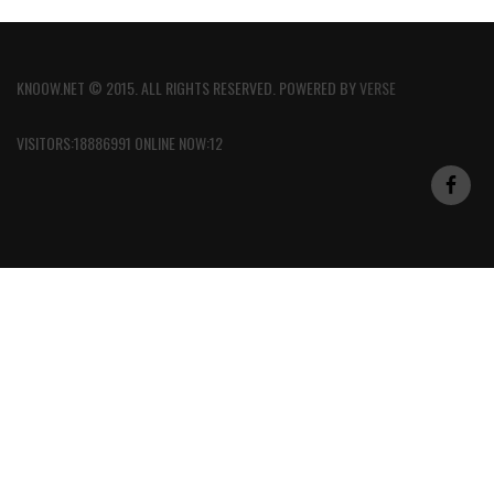
KNOOW.NET © 2015. ALL RIGHTS RESERVED. POWERED BY
VERSE
VISITORS:18886991 ONLINE NOW:12