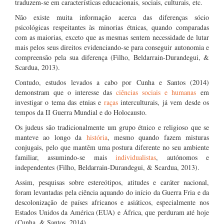
traduzem-se em características educacionais, sociais, culturais, etc.
Não existe muita informação acerca das diferenças sócio
psicológicas respeitantes às minorias étnicas, quando comparadas
com as maiorias, exceto que as mesmas sentem necessidade de lutar
mais pelos seus direitos evidenciando-se para conseguir autonomia e
compreensão pela sua diferença (Filho, Beldarrain-Durandegui, &
Scardua, 2013).
Contudo, estudos levados a cabo por Cunha e Santos (2014)
demonstram que o interesse das
ciências sociais e humanas
em
investigar o tema das etnias e
raças
interculturais, já vem desde os
tempos da II Guerra Mundial e do Holocausto.
Os judeus são tradicionalmente um grupo étnico e religioso que se
manteve ao longo da
história
, mesmo quando fazem misturas
conjugais, pelo que mantêm uma postura diferente no seu ambiente
familiar, assumindo-se mais
individualistas
, autónomos e
independentes (Filho, Beldarrain-Durandegui, & Scardua, 2013).
Assim, pesquisas sobre estereótipos, atitudes e caráter nacional,
foram levantadas pela ciência aquando do início da Guerra Fria e da
descolonização de países africanos e asiáticos, especialmente nos
Estados Unidos da América (EUA) e África, que perduram até hoje
(Cunha, & Santos, 2014).