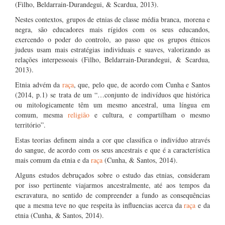
(Filho, Beldarrain-Durandegui, & Scardua, 2013).
Nestes contextos, grupos de etnias de classe média branca, morena e
negra, são educadores mais rígidos com os seus educandos,
exercendo o poder do controlo, ao passo que os grupos étnicos
judeus usam mais estratégias individuais e suaves, valorizando as
relações interpessoais (Filho, Beldarrain-Durandegui, & Scardua,
2013).
Etnia advém da
raça
, que, pelo que, de acordo com Cunha e Santos
(2014, p.1) se trata de um “…conjunto de indivíduos que histórica
ou mitologicamente têm um mesmo ancestral, uma língua em
comum, mesma
religião
e cultura, e compartilham o mesmo
território”.
Estas teorias definem ainda a cor que classifica o indivíduo através
do sangue, de acordo com os seus ancestrais e que é a característica
mais comum da etnia e da
raça
(Cunha, & Santos, 2014).
Alguns estudos debruçados sobre o estudo das etnias, consideram
por isso pertinente viajarmos ancestralmente, até aos tempos da
escravatura, no sentido de compreender a fundo as consequências
que a mesma teve no que respeita às influencias acerca da
raça
e da
etnia (Cunha, & Santos, 2014).