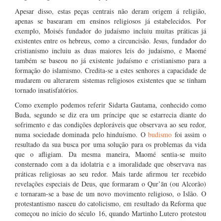
Apesar disso, estas peças centrais não deram origem á religião,
apenas se basearam em ensinos religiosos já estabelecidos. Por
exemplo, Moisés fundador do judaísmo incluiu muitas práticas já
existentes entre os hebreus, como a circuncisão. Jesus, fundador do
cristianismo incluiu as duas maiores leis do judaísmo, e Maomé
também se baseou no já existente judaísmo e cristianismo para a
formação do islamismo. Credita-se a estes senhores a capacidade de
mudarem ou alterarem sistemas religiosos existentes que se tinham
tornado insatisfatórios.
Como exemplo podemos referir Sidarta Gautama, conhecido como
Buda, segundo se diz era um príncipe que se estarrecia diante do
sofrimento e das condições deploráveis que observava ao seu redor,
numa sociedade dominada pelo hinduísmo. O
budismo
foi assim o
resultado da sua busca por uma solução para os problemas da vida
que o afligiam. Da mesma maneira, Maomé sentia-se muito
consternado com a da idolatria e a imoralidade que observava nas
práticas religiosas ao seu redor. Mais tarde afirmou ter recebido
revelações especiais de Deus, que formaram o Qur’ān (ou Alcorão)
e tornaram-se a base de um novo movimento religioso, o Islão. O
protestantismo nasceu do catolicismo, em resultado da Reforma que
começou no início do século 16, quando Martinho Lutero protestou