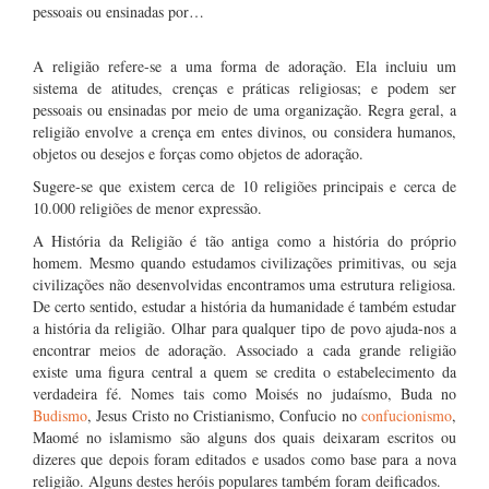
pessoais ou ensinadas por…
A religião refere-se a uma forma de adoração. Ela incluiu um
sistema de atitudes, crenças e práticas religiosas; e podem ser
pessoais ou ensinadas por meio de uma organização. Regra geral, a
religião envolve a crença em entes divinos, ou considera humanos,
objetos ou desejos e forças como objetos de adoração.
Sugere-se que existem cerca de 10 religiões principais e cerca de
10.000 religiões de menor expressão.
A História da Religião é tão antiga como a história do próprio
homem. Mesmo quando estudamos civilizações primitivas, ou seja
civilizações não desenvolvidas encontramos uma estrutura religiosa.
De certo sentido, estudar a história da humanidade é também estudar
a história da religião. Olhar para qualquer tipo de povo ajuda-nos a
encontrar meios de adoração. Associado a cada grande religião
existe uma figura central a quem se credita o estabelecimento da
verdadeira fé. Nomes tais como Moisés no judaísmo, Buda no
Budismo
, Jesus Cristo no Cristianismo, Confucio no
confucionismo
,
Maomé no islamismo são alguns dos quais deixaram escritos ou
dizeres que depois foram editados e usados como base para a nova
religião. Alguns destes heróis populares também foram deificados.