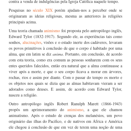
contra a venda de indulgências pela Igreja Católica naquele tempo.
Pesquisas no
século XIX
porém ajudam-nos a perceber onde se
originaram as ideias religiosas, mesma as anteriores às religiões
principais acima.
Uma teoria chamada
animismo
foi proposta pelo antropólogo inglês,
Edward Tylor (1832-1917). Segundo ele, as experiências tais como
sonhos,
alucinações
, visões e o estado inerte dos cadáveres, levaram
os povos primitivos à conclusão de que o corpo é habitado por uma
alma, que em latim se diz
anima
. Portanto, em conclusão, de acordo
com esta teoria, como era comum as pessoas sonharem com os seus
entes queridos falecidos, então era natural que a alma continuasse a
viver após a morte, e que o seu corpo ficava a morar em árvores,
rochas, rios e assim por diante. Com o passar do tempo os morto e
os objetos nos quais se dizia que as almas habitavam vieram a ser
adorados como deuses. E assim, de acordo com Edward Tylor,
nasceu a religião.
Outro antropólogo inglês Robert Ranulph Marett (1866-1943)
propôs um aprimoramento do
animismo
, a que ele chamou
animatismo. Após o estudo de crenças dos melanésios, um povo
originário das ilhas do Pacífico, e de nativos em África e América
ele chegou á conclusão de que em vez de terem uma noção de uma