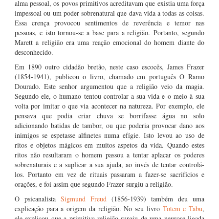
alma pessoal, os povos primitivos acreditavam que existia uma força
impessoal ou um poder sobrenatural que dava vida a todas as coisas.
Essa crença provocou sentimentos de reverência e temor nas
pessoas, e isto tornou-se a base para a religião. Portanto, segundo
Marett a religião era uma reação emocional do homem diante do
desconhecido.
Em 1890 outro cidadão bretão, neste caso escocês, James Frazer
(1854-1941), publicou o livro, chamado em português O Ramo
Dourado. Este senhor argumentou que a religião veio da magia.
Segundo ele, o humano tentou controlar a sua vida e o meio à sua
volta por imitar o que via acontecer na natureza. Por exemplo, ele
pensava que podia criar chuva se borrifasse água no solo
adicionando batidas de tambor, ou que poderia provocar dano aos
inimigos se espetasse alfinetes numa efígie. Isto levou ao uso de
ritos e objetos mágicos em muitos aspetos da vida. Quando estes
ritos não resultaram o homem passou a tentar aplacar os poderes
sobrenaturais e a suplicar a sua ajuda, ao invés de tentar controlá-
los. Portanto em vez de rituais passaram a fazer-se sacrifícios e
orações, e foi assim que segundo Frazer surgiu a religião.
O psicanalista
Sigmund Freud
(1856-1939) também deu uma
explicação para a origem da religião. No seu livro
Totem e Tabu
,
ele explicou que a primitiva religião surgiu de uma neurose ligada