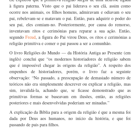
à figura paterna. Visto que o pai liderava o seu clã, assim como
ocorre nos animais, os filhos homens, admiravam e odiavam o seu
pai, rebelevam-se e matavam o pai. Então, para adquirir o poder do
seu pai, eles comiam-no. Posteriormente, por causa do remorso,
inventavam ritos e cerimónias para reparar a sua ação. Então,
segundo
Freud
, a figura do Pai virou Deus, os ritos e cerimónias a
religião primitiva e comer o pai passou a ser a comunhão.
O livro Religiões do Mundo — da História Antiga ao Presente (em
inglês) conclui que “os modernos historiadores de religião sabem
que é impossível chegar às origens da religião”. A respeito dos
empenhos de historiadores, porém, o livro faz a seguinte
observação: “No passado, a preocupação de demasiado número de
teóricos não era simplesmente descrever ou explicar a religião, mas
sim, invalidá-la, achando que, se ficasse demonstrado que as
primitivas formas se baseavam em ilusões, então, as religiões
posteriores e mais desenvolvidas poderiam ser minadas.”
A explicação da Bíblia para a origem da religião é que a mesma foi
dada por Deus aos humanos, no início da história, e que foi
passando de pais para filhos.