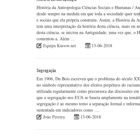
História da Antropologia Ciências Sociais e Humanas / A
desde sempre na medida em que toda a sociedade quer tenha 
e sociais que ela própria construiu. Assim, a História da
tem uma interpretação da história desta ciência, mais ou m
desta ciência, se iniciou na Antiguidade, uma vez que, o H
comentou-a. Além …
Equipa Knoow.net
13-06-2018
Segregação
Em 1906, Du Bois escreveu que o problema do século XX s
no símbolo representativo dos efeitos perpétuos do racis
utilizada regularmente como precursora das discussões e
que a segregação nos EUA se baseia amplamente na temátic
segregação é ao mesmo temo a separação formal e informal
sustentada em indicadores como …
João Pereira
13-06-2018