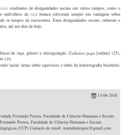
aciais
resultantes de desigualdades sociais em vários campos, como o
 o indivíduos de
raça
branca estiveram sempre em vantagem sobre
e os tempos da escravatura. Estas desigualdades sociais, culturais e
os, até aos dias de hoje.
íticas de raça, gênero e miscigenação.
Cadernos pagu
[online] (23),
89-119.
ão racial: notas sobre equívocos e tabus da historiografia brasileira.
13-06-2018
rsidade Fernando Pessoa, Faculdade de Ciências Humanas e Sociais
 Fernando Pessoa, Faculdade de Ciências Humanas e Sociais
edagógicas (CCP) Contacto de email: mariafontespsic@gmail.com