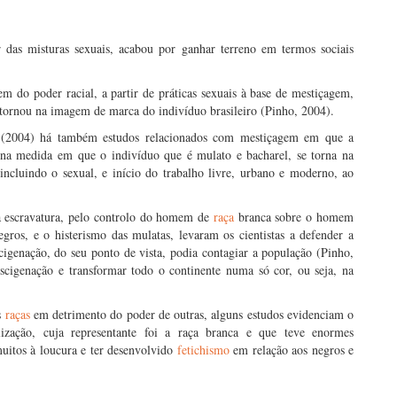
r das misturas sexuais, acabou por ganhar terreno em termos sociais
em do poder racial, a partir de práticas sexuais à base de mestiçagem,
tornou na imagem de marca do indivíduo brasileiro (Pinho, 2004).
o (2004) há também estudos relacionados com mestiçagem em que a
 na medida em que o indivíduo que é mulato e bacharel, se torna na
incluindo o sexual, e início do trabalho livre, urbano e moderno, ao
da escravatura, pelo controlo do homem de
raça
branca sobre o homem
ros, e o histerismo das mulatas, levaram os cientistas a defender a
cigenação, do seu ponto de vista, podia contagiar a população (Pinho,
scigenação e transformar todo o continente numa só cor, ou seja, na
s
raças
em detrimento do poder de outras, alguns estudos evidenciam o
lização, cuja representante foi a raça branca e que teve enormes
uitos à loucura e ter desenvolvido
fetichismo
em relação aos negros e