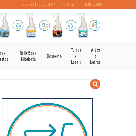
SOBRE A ENCICLOPÉDIA
AUTORES
PORTUGUÊS
Terras
Artes
as e
Religiões e
Desporto
e
e
entos
Mitologia
Locais
Letras