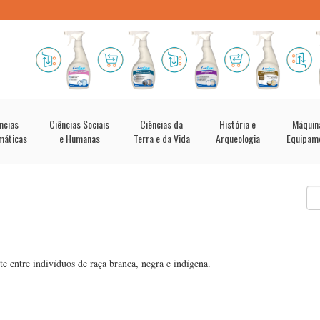
ncias
Ciências Sociais
Ciências da
História e
Máquin
máticas
e Humanas
Terra e da Vida
Arqueologia
Equipam
te entre indivíduos de raça branca, negra e indígena.