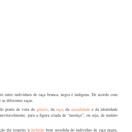
nte entre indivíduos de raça branca, negra e indígena. De acordo com
 as diferentes raças.
 do ponto de vista do
género
, da
raça
, da
sexualidade
e da identidade
evitavelmente, para a figura criada de “mestiço”, ou seja, de mulato
ção diz respeito à
inclusão
bem sucedida do indivíduo de raça negra,