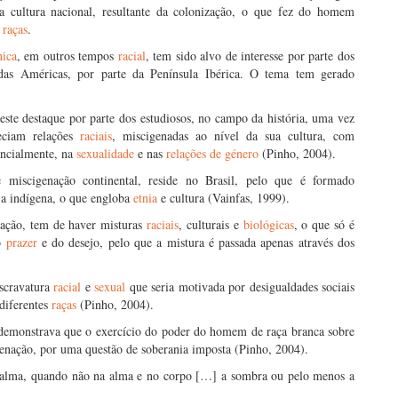
na cultura nacional, resultante da colonização, o que fez do homem
e
raças
.
nica
, em outros tempos
racial
, tem sido alvo de interesse por parte dos
o das Américas, por parte da Península Ibérica. O tema tem gerado
este destaque por parte dos estudiosos, no campo da história, uma vez
eciam relações
raciais
, miscigenadas ao nível da sua cultura, com
sencialmente, na
sexualidade
e nas
relações de género
(Pinho, 2004).
miscigenação continental, reside no Brasil, pelo que é formado
e a indígena, o que engloba
etnia
e cultura (Vainfas, 1999).
nação, tem de haver misturas
raciais
, culturais e
biológicas
, o que só é
o
prazer
e do desejo, pelo que a mistura é passada apenas através dos
scravatura
racial
e
sexual
que seria motivada por desigualdades sociais
diferentes
raças
(Pinho, 2004).
s demonstrava que o exercício do poder do homem de raça branca sobre
enação, por uma questão de soberania imposta (Pinho, 2004).
na alma, quando não na alma e no corpo […] a sombra ou pelo menos a