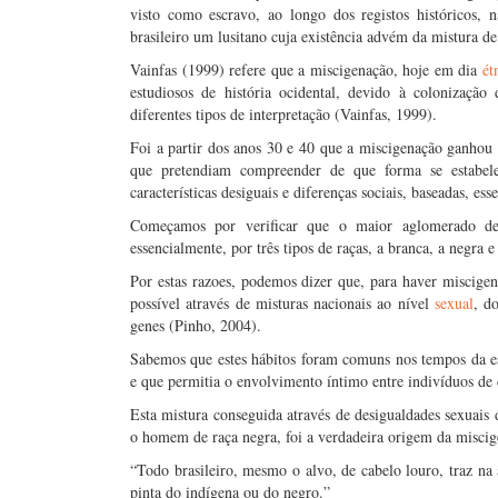
visto como escravo, ao longo dos registos históricos, 
brasileiro um lusitano cuja existência advém da mistura d
Vainfas (1999) refere que a miscigenação, hoje em dia
ét
estudiosos de história ocidental, devido à colonizaçã
diferentes tipos de interpretação (Vainfas, 1999).
Foi a partir dos anos 30 e 40 que a miscigenação ganhou 
que pretendiam compreender de que forma se estabel
características desiguais e diferenças sociais, baseadas, es
Começamos por verificar que o maior aglomerado de 
essencialmente, por três tipos de raças, a branca, a negra 
Por estas razoes, podemos dizer que, para haver miscige
possível através de misturas nacionais ao nível
sexual
, d
genes (Pinho, 2004).
Sabemos que estes hábitos foram comuns nos tempos da e
e que permitia o envolvimento íntimo entre indivíduos de 
Esta mistura conseguida através de desigualdades sexuai
o homem de raça negra, foi a verdadeira origem da miscig
“Todo brasileiro, mesmo o alvo, de cabelo louro, traz 
pinta do indígena ou do negro.”