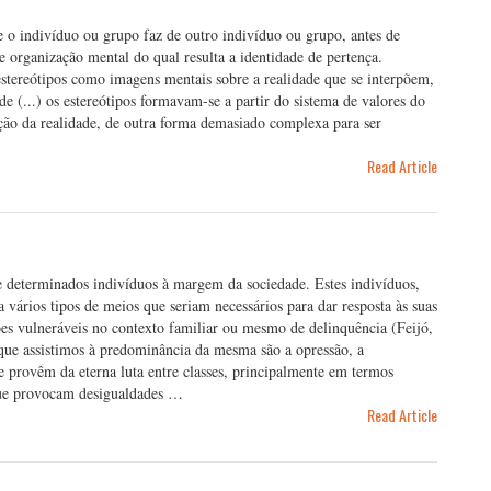
e o indivíduo ou grupo faz de outro indivíduo ou grupo, antes de
de organização mental do qual resulta a identidade de pertença.
estereótipos como imagens mentais sobre a realidade que se interpõem,
de (...) os estereótipos formavam-se a partir do sistema de valores do
ção da realidade, de outra forma demasiado complexa para ser
Read Article
de determinados indivíduos à margem da sociedade. Estes indivíduos,
vários tipos de meios que seriam necessários para dar resposta às suas
ções vulneráveis no contexto familiar ou mesmo de delinquência (Feijó,
que assistimos à predominância da mesma são a opressão, a
e provêm da eterna luta entre classes, principalmente em termos
 que provocam desigualdades …
Read Article