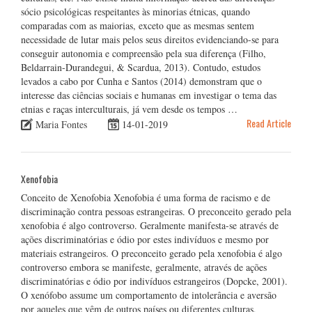
sócio psicológicas respeitantes às minorias étnicas, quando
comparadas com as maiorias, exceto que as mesmas sentem
necessidade de lutar mais pelos seus direitos evidenciando-se para
conseguir autonomia e compreensão pela sua diferença (Filho,
Beldarrain-Durandegui, & Scardua, 2013). Contudo, estudos
levados a cabo por Cunha e Santos (2014) demonstram que o
interesse das ciências sociais e humanas em investigar o tema das
etnias e raças interculturais, já vem desde os tempos …
Read Article
Maria Fontes
14-01-2019
Xenofobia
Conceito de Xenofobia Xenofobia é uma forma de racismo e de
discriminação contra pessoas estrangeiras. O preconceito gerado pela
xenofobia é algo controverso. Geralmente manifesta-se através de
ações discriminatórias e ódio por estes indivíduos e mesmo por
materiais estrangeiros. O preconceito gerado pela xenofobia é algo
controverso embora se manifeste, geralmente, através de ações
discriminatórias e ódio por indivíduos estrangeiros (Dopcke, 2001).
O xenófobo assume um comportamento de intolerância e aversão
por aqueles que vêm de outros países ou diferentes culturas,