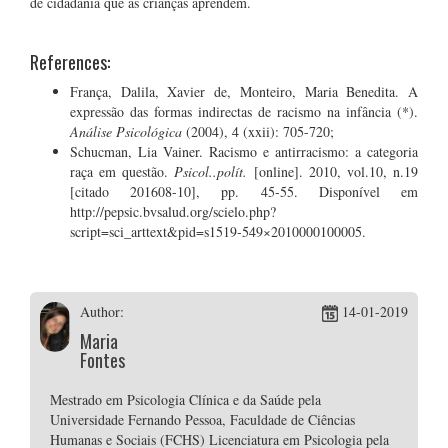
de cidadania que as crianças aprendem.
References:
França, Dalila, Xavier de, Monteiro, Maria Benedita. A
expressão das formas indirectas de racismo na infância (*).
Análise Psicológica
(2004), 4 (xxii): 705-720;
Schucman, Lia Vainer. Racismo e antirracismo: a categoria
raça em questão.
Psicol..polít.
[online]. 2010, vol.10, n.19
[citado 201608-10], pp. 45-55. Disponível em
http://pepsic.bvsalud.org/scielo.php?
script=sci_arttext&pid=s1519-549×2010000100005.
Author:
14-01-2019
Maria
Fontes
Mestrado em Psicologia Clínica e da Saúde pela
Universidade Fernando Pessoa, Faculdade de Ciências
Humanas e Sociais (FCHS) Licenciatura em Psicologia pela