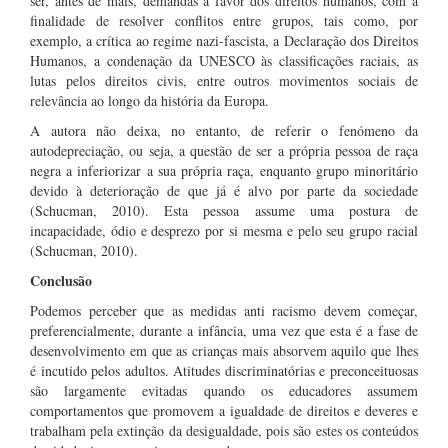
ser, antes de mais, demandas a favor dos direitos humanos, com a
finalidade de resolver conflitos entre grupos, tais como, por
exemplo, a crítica ao regime nazi-fascista, a Declaração dos Direitos
Humanos, a condenação da UNESCO às classificações raciais, as
lutas pelos direitos civis, entre outros movimentos sociais de
relevância ao longo da história da Europa.
A autora não deixa, no entanto, de referir o fenómeno da
autodepreciação, ou seja, a questão de ser a própria pessoa de raça
negra a inferiorizar a sua própria raça, enquanto grupo minoritário
devido à deterioração de que já é alvo por parte da sociedade
(Schucman, 2010). Esta pessoa assume uma postura de
incapacidade, ódio e desprezo por si mesma e pelo seu grupo racial
(Schucman, 2010).
Conclusão
Podemos perceber que as medidas anti racismo devem começar,
preferencialmente, durante a infância, uma vez que esta é a fase de
desenvolvimento em que as crianças mais absorvem aquilo que lhes
é incutido pelos adultos. Atitudes discriminatórias e preconceituosas
são largamente evitadas quando os educadores assumem
comportamentos que promovem a igualdade de direitos e deveres e
trabalham pela extinção da desigualdade, pois são estes os conteúdos