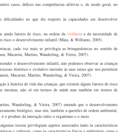
uitos casos, défices nas competências afetivas e, de modo geral, no
m dificuldades no que diz respeito às capacidades em desenvolver
am ainda fatores de risco, na ordem da
violência
e da necessidade de
m risco o desenvolvimento infantil (Maia, & Williams, 2005).
rincar, cada vez mais se privilegia as brinquedotecas no sentido de
nsen, Macarini, Martins, Wanderling, & Vieira, 2007).
reender o desenvolvimento infantil, não podemos observar as crianças
ocesso histórico e evolutivo inerente às suas raízes que nos permitem
nsen, Macarini, Martins, Wanderling, & Vieira, 2007).
ão à história de vida das crianças, que existem alguns fatores de risco
s mesmas, não só em termos de saúde mas também em termos de
 Martins, Wanderling, & Vieira, 2007) entende que o desenvolvimento
a meramente biológico, mas sim, também a questões de ordem ambiental,
 é o produto da interação entre o organismo e o meio.
lgumas teorias privilegiam aspetos associados tanto às características
óricas e culturais, como às características físicas e ambientais como a