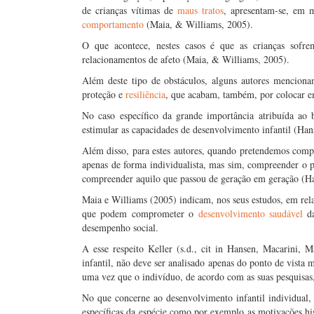
de crianças vítimas de
maus tratos
, apresentam-se, em m
comportamento
(Maia, & Williams, 2005).
O que acontece, nestes casos é que as crianças sofre
relacionamentos de afeto (Maia, & Williams, 2005).
Além deste tipo de obstáculos, alguns autores mencion
proteção e
resiliência
, que acabam, também, por colocar e
No caso específico da grande importância atribuída ao b
estimular as capacidades de desenvolvimento infantil (Ha
Além disso, para estes autores, quando pretendemos comp
apenas de forma individualista, mas sim, compreender o pr
compreender aquilo que passou de geração em geração (Ha
Maia e Williams (2005) indicam, nos seus estudos, em relaç
que podem comprometer o
desenvolvimento saudável
da
desempenho social.
A esse respeito Keller (s.d., cit in Hansen, Macarini,
infantil, não deve ser analisado apenas do ponto de vist
uma vez que o indivíduo, de acordo com as suas pesquisas,
No que concerne ao desenvolvimento infantil individual, a
específicas da espécie como por exemplo as motivações hist