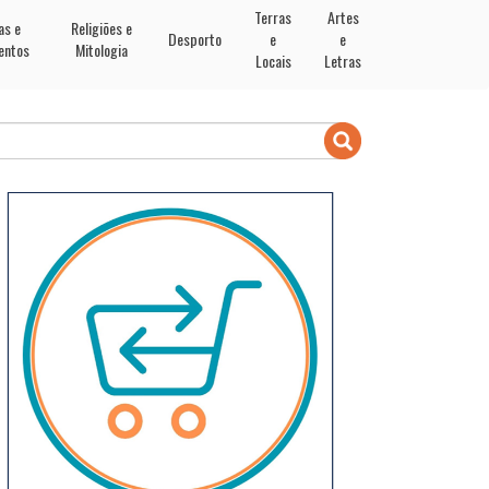
Terras
Artes
as e
Religiões e
Desporto
e
e
entos
Mitologia
Locais
Letras