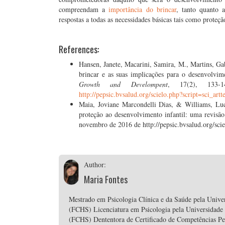
compreendam a
importância do brincar
, tanto quanto 
respostas a todas as necessidades básicas tais como proteçã
References:
Hansen, Janete, Macarini, Samira, M., Martins, Ga
brincar e as suas implicações para o desenvolvime
Growth and Develompent
, 17(2), 133
http://pepsic.bvsalud.org/scielo.php?script=sci_
Maia, Joviane Marcondelli Dias, & Williams, Luci
proteção ao desenvolvimento infantil: uma revisã
novembro de 2016 de http://pepsic.bvsalud.org/s
Author:
Maria Fontes
Mestrado em Psicologia Clínica e da Saúde pela Unive
(FCHS) Licenciatura em Psicologia pela Universidade
(FCHS) Dententora de Certificado de Competências P