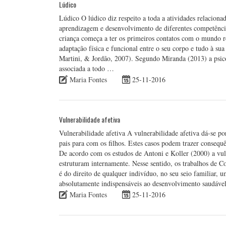
Lúdico
Lúdico O lúdico diz respeito a toda a atividades relacionad
aprendizagem e desenvolvimento de diferentes competências
criança começa a ter os primeiros contatos com o mundo re
adaptação física e funcional entre o seu corpo e tudo à s
Martini, & Jordão, 2007). Segundo Miranda (2013) a psico
associada a todo …
Maria Fontes
25-11-2016
Vulnerabilidade afetiva
Vulnerabilidade afetiva A vulnerabilidade afetiva dá-se po
pais para com os filhos. Estes casos podem trazer consequ
De acordo com os estudos de Antoni e Koller (2000) a vuln
estruturam internamente. Nesse sentido, os trabalhos de C
é do direito de qualquer indivíduo, no seu seio familiar, u
absolutamente indispensáveis ao desenvolvimento saudável
Maria Fontes
25-11-2016