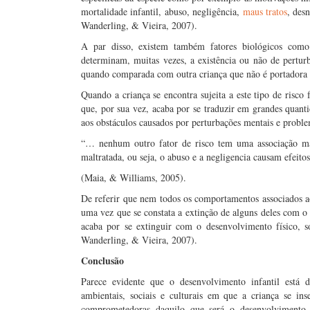
mortalidade infantil, abuso, negligência,
maus tratos
, des
Wanderling, & Vieira, 2007).
A par disso, existem também fatores biológicos como c
determinam, muitas vezes, a existência ou não de perturb
quando comparada com outra criança que não é portadora 
Quando a criança se encontra sujeita a este tipo de risco 
que, por sua vez, acaba por se traduzir em grandes quant
aos obstáculos causados por perturbações mentais e probl
“… nenhum outro fator de risco tem uma associação m
maltratada, ou seja, o abuso e a negligencia causam efeit
(Maia, & Williams, 2005).
De referir que nem todos os comportamentos associados ao
uma vez que se constata a extinção de alguns deles com o
acaba por se extinguir com o desenvolvimento físico, s
Wanderling, & Vieira, 2007).
Conclusão
Parece evidente que o desenvolvimento infantil está dir
ambientais, sociais e culturais em que a criança se i
comprometedoras daquilo que será o desenvolvimento 