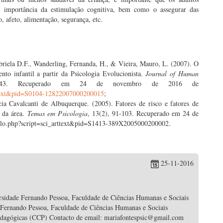
a importância da estimulação cognitiva, bem como o assegurar das
o, afeto, alimentação, segurança, etc.
briela D.F., Wanderling, Fernanda, H., & Vieira, Mauro, L. (2007). O
nto infantil a partir da Psicologia Evolucionista.
Journal of Human
-143. Recuperado em 24 de novembro de 2016 de
arttext&pid=S0104-12822007000200015
;
a Cavalcanti de Albuquerque. (2005). Fatores de risco e fatores de
o da área.
Temas em Psicologia
, 13(2), 91-103. Recuperado em 24 de
cielo.php?script=sci_arttext&pid=S1413-389X2005000200002.
25-11-2016
rsidade Fernando Pessoa, Faculdade de Ciências Humanas e Sociais
 Fernando Pessoa, Faculdade de Ciências Humanas e Sociais
edagógicas (CCP) Contacto de email: mariafontespsic@gmail.com