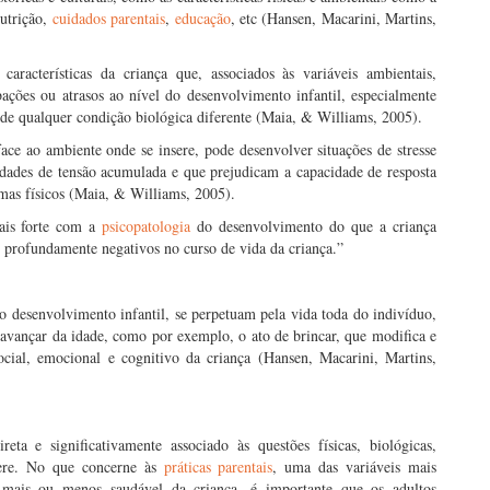
nutrição,
cuidados parentais
,
educação
, etc (Hansen, Macarini, Martins,
aracterísticas da criança que, associados às variáveis ambientais,
ações ou atrasos ao nível do desenvolvimento infantil, especialmente
de qualquer condição biológica diferente (Maia, & Williams, 2005).
face ao ambiente onde se insere, pode desenvolver situações de stresse
idades de tensão acumulada e que prejudicam a capacidade de resposta
emas físicos (Maia, & Williams, 2005).
ais forte com a
psicopatologia
do desenvolvimento do que a criança
os profundamente negativos no curso de vida da criança.”
 desenvolvimento infantil, se perpetuam pela vida toda do indivíduo,
 avançar da idade, como por exemplo, o ato de brincar, que modifica e
ocial, emocional e cognitivo da criança (Hansen, Macarini, Martins,
eta e significativamente associado às questões físicas, biológicas,
nsere. No que concerne às
práticas parentais
, uma das variáveis mais
mais ou menos saudável da criança, é importante que os adultos