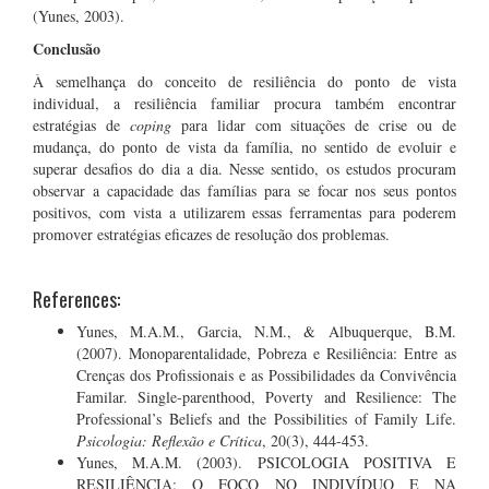
(Yunes, 2003).
Conclusão
À semelhança do conceito de resiliência do ponto de vista
individual, a resiliência familiar procura também encontrar
estratégias de
coping
para lidar com situações de crise ou de
mudança, do ponto de vista da família, no sentido de evoluir e
superar desafios do dia a dia. Nesse sentido, os estudos procuram
observar a capacidade das famílias para se focar nos seus pontos
positivos, com vista a utilizarem essas ferramentas para poderem
promover estratégias eficazes de resolução dos problemas.
References:
Yunes, M.A.M., Garcia, N.M., & Albuquerque, B.M.
(2007). Monoparentalidade, Pobreza e Resiliência: Entre as
Crenças dos Profissionais e as Possibilidades da Convivência
Familar. Single-parenthood, Poverty and Resilience: The
Professional’s Beliefs and the Possibilities of Family Life.
Psicologia: Reflexão e Crítica
, 20(3), 444-453.
Yunes, M.A.M. (2003). PSICOLOGIA POSITIVA E
RESILIÊNCIA: O FOCO NO INDIVÍDUO E NA