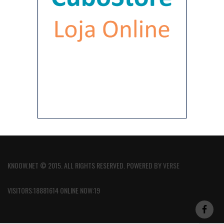
KNOOW.NET © 2015. ALL RIGHTS RESERVED. POWERED BY
VERSE
VISITORS:18881614 ONLINE NOW:19