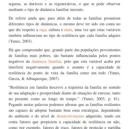
seguras, as duráveis e as regenerativas, o que se pode observar
mediante o tipo de dinâmica familiar inerente.
De referir ainda que, para além de todas as famílias possuírem
diferentes tipos de dinâmicas, o mesmo deve ter sido em conta no
que diz respeito a
raça
, cultura e
etnia
, uma vez que estas variáveis
também influenciam no tipo de resiliência que cada família adquire
(Yunes, 2003).
Há que compreender que, grande parte das populações provenientes
de famílias mais pobres, são bastante influenciadas pelos pontos
negativos da
dinâmica familiar
, pelo que esta variável acaba por
interferir negativamente quando o assunto é a capacidade de
resiliência do ponto de vista da família como um todo (Yunes,
Garcia, & Albuquerque, 2007).
“Resiliência em família descreve a trajetória da família no sentido
de sua adaptação e prosperidade diante de situações de estresse, tanto
no presente como ao longo do tempo.” (Yunes, 2003, p. 81).
Pegando nestas palavras podemos afirmar que as famílias resilientes
são capazes de adoptar bastante bem estas estratégias, dependendo
do ambiente e do nível de
desenvolvimento
adquirido, tendo em
conta fatores que propiciem a capacidade de resiliência ou não,
como por exemplo, fatores de risco, fatores de proteção e partilha