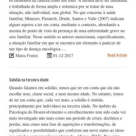
os elementos da família como um todo. A mesma deve ser entendida
e trabalhada de forma ampla e sistémica por se tratar de uma
situação, não individual, mas global. No que concerne à saúde
familiar, Menezes, Passareli, Drude, Santos e Valle (2007) indicam
alguns aspetos a ter em conta, mediante o contexto, abordando a
mesma do ponto de vista da presença de uma enfermidade grave no
seio familiar. Nesse sentido os autores mencionam, especificamente,
a situação familiar em que se encontra um elemento a padecer de
um tipo de doença oncológica …
Read Article
Maria Fontes
01-12-2017
Solidão na terceira idade
Quando falamos em solidão, temos que ter em conta que ela não
escolhe sexo, classe social, e nem mesmo idade. No entanto, temos
de ter em conta que, cada vez mais, a solidão é sentida,
principalmente por indivíduos na terceira idade. No âmbito da
Psicologia do Desenvolvimento o envelhecimento tem sido cada vez
mais investigado não mais como um período de crises, declínios e
perdas, mas como uma fase de aquisições e transformações, de
significados e possibilidades que conferem um novo status ao idoso