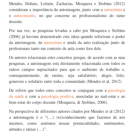
Mendes, Dohms, Lettnin, Zacharias, Mosquera e Stobäus (2012)
consideram a importância da autoimagem, junto com a
autoestima
e
o
autoconceito
, no que concerne ao profissionalismo do ramo
docente.
Por sua vez, as pesquisas levadas a cabo por Mosquera e Stobäus
(2006) já haviam demonstrado esta ideia quando referiram o poder
da autoimagem, da
autoestima
e ainda da auto realização junto de
profissionais tanto em contexto de aula como fora dele.
Os autores relacionam estes conceitos porque, de acordo com as suas
pesquisas, a autoimagem está diretamente relacionada com todos os
outros campos supracitados para que o ambiente de trabalho e,
consequentemente, de ensino, seja satisfatório, alegre, feliz,
generoso e solidário entre toda a comunidade (Mendes et al, 2012).
De referir que todos estes conceitos se conjugam com a
psicologia
da saúde
e com a
psicologia positiva
, associadas ao mal-estar e ao
bem-estar do corpo docente (Mosquera, & Stobäus, 2006).
Na perspectiva de diferentes autores citados por Mendes et al (2012)
a autoimagem é o “(…) (re)conhecimento que fazemos de nós
mesmos, como sentimos nossas potencialidades, sentimentos,
atitudes e ideias (…)”.