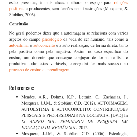
estão presentes, é mais eficaz melhorar o espaço para
relações
positivas
e producentes, sem tensões nem frustrações (Mosquera, &
Stobäus, 2006).
Conclusão
No geral podemos dizer que a autoimagem se relaciona com vários
aspetos do campo
psicológico
da vida do ser humano, tais como a
autoestima
, o
autoconceito
e a auto realização, de forma direta, tanto
pela positiva como pela negativa. Assim, no caso específico do
ensino, um docente que consegue conjugar de forma realista e
produtiva todas estas variáveis, conseguirá ter mais sucesso no
processo de ensino e aprendizagem
.
References:
Mendes, A.R., Dohms, K.P., Lettnin, C., Zacharias, J.,
Mosquera, J.J.M., & Stobäus, C.D. (2012). AUTOIMAGEM,
AUTOESTIMA E AUTOCONCEITO: CONTRIBUIÇÕES
PESSOAIS E PROFISSIONAIS NA DOCÊNCIA. [DVD] In
IX ANPED SUL. SEMINÁRIO DE PESQUISA EM
EDUCAÇAO DA REGIÃO SUL.
2012;
Mosquera, J.J.M., & Stobäus, C.D. (2006). Psicologia,