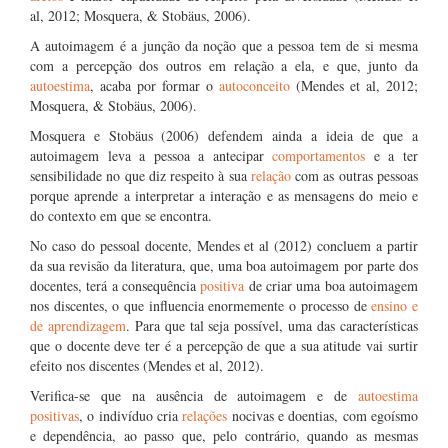
al, 2012; Mosquera, & Stobäus, 2006).
A autoimagem é a junção da noção que a pessoa tem de si mesma
com a percepção dos outros em relação a ela, e que, junto da
autoestima
, acaba por formar o
autoconceito
(Mendes et al, 2012;
Mosquera, & Stobäus, 2006).
Mosquera e Stobäus (2006) defendem ainda a ideia de que a
autoimagem leva a pessoa a antecipar
comportamentos
e a ter
sensibilidade no que diz respeito à sua
relação
com as outras pessoas
porque aprende a interpretar a interação e as mensagens do meio e
do contexto em que se encontra.
No caso do pessoal docente, Mendes et al (2012) concluem a partir
da sua revisão da literatura, que, uma boa autoimagem por parte dos
docentes, terá a consequência
positiva
de criar uma boa autoimagem
nos discentes, o que influencia enormemente o processo de
ensino e
de aprendizagem
. Para que tal seja possível, uma das características
que o docente deve ter é a percepção de que a sua atitude vai surtir
efeito nos discentes (Mendes et al, 2012).
Verifica-se que na ausência de autoimagem e de
autoestima
positivas
, o indivíduo cria
relações
nocivas e doentias, com egoísmo
e dependência, ao passo que, pelo contrário, quando as mesmas