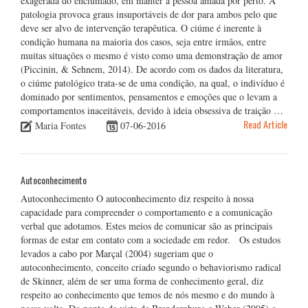
exagerada do enciumado, em manter a pessoa amada por perto. A
patologia provoca graus insuportáveis de dor para ambos pelo que
deve ser alvo de intervenção terapêutica. O ciúme é inerente à
condição humana na maioria dos casos, seja entre irmãos, entre
muitas situações o mesmo é visto como uma demonstração de amor
(Piccinin, & Sehnem, 2014). De acordo com os dados da literatura,
o ciúme patológico trata-se de uma condição, na qual, o indivíduo é
dominado por sentimentos, pensamentos e emoções que o levam a
comportamentos inaceitáveis, devido à ideia obsessiva de traição …
Read Article
Maria Fontes
07-06-2016
Autoconhecimento
Autoconhecimento O autoconhecimento diz respeito à nossa
capacidade para compreender o comportamento e a comunicação
verbal que adotamos. Estes meios de comunicar são as principais
formas de estar em contato com a sociedade em redor. Os estudos
levados a cabo por Marçal (2004) sugeriam que o
autoconhecimento, conceito criado segundo o behaviorismo radical
de Skinner, além de ser uma forma de conhecimento geral, diz
respeito ao conhecimento que temos de nós mesmo e do mundo à