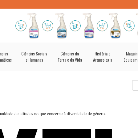
ncias
Ciências Sociais
Ciências da
História e
Máquin
máticas
e Humanas
Terra e da Vida
Arqueologia
Equipam
gualdade de atitudes no que concerne à diversidade de género.