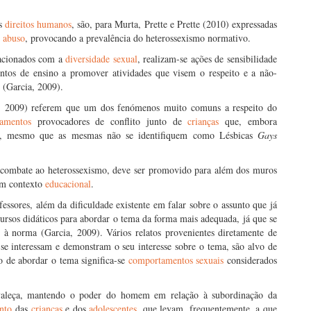
os
direitos humanos
, são, para Murta, Prette e Prette (2010) expressadas
é
abuso
, provocando a prevalência do heterossexismo normativo.
lacionados com a
diversidade sexual
, realizam-se ações de sensibilidade
ntos de ensino a promover atividades que visem o respeito e a não-
(Garcia, 2009).
a, 2009) referem que um dos fenómenos muito comuns a respeito do
amentos
provocadores de conflito junto de
crianças
que, embora
al, mesmo que as mesmas não se identifiquem como Lésbicas
Gays
 combate ao heterossexismo, deve ser promovido para além dos muros
em contexto
educacional
.
fessores, além da dificuldade existente em falar sobre o assunto que já
cursos didáticos para abordar o tema da forma mais adequada, já que se
à norma (Garcia, 2009). Vários relatos provenientes diretamente de
 interessam e demonstram o seu interesse sobre o tema, são alvo de
o de abordar o tema significa-se
comportamentos sexuais
considerados
valeça, mantendo o poder do homem em relação à subordinação da
nto
das
crianças
e dos
adolescentes
, que levam, frequentemente, a que