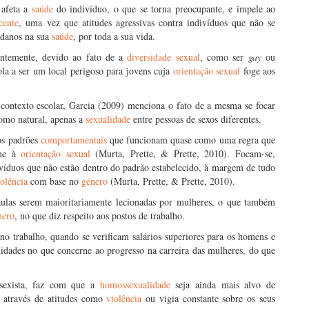
 afeta a
saúde
do indivíduo, o que se torna preocupante, e impele ao
cente
, uma vez que atitudes agressivas contra indivíduos que não se
danos na sua
saúde
, por toda a sua vida.
nantemente, devido ao fato de a
diversidade sexual
, como ser
gay
ou
ola a ser um local perigoso para jovens cuja
orientação sexual
foge aos
ontexto escolar, Garcia (2009) menciona o fato de a mesma se focar
omo natural, apenas a
sexualidade
entre pessoas de sexos diferentes.
os padrões
comportamentais
que funcionam quase como uma regra que
rne à
orientação sexual
(Murta, Prette, & Prette, 2010). Focam-se,
víduos que não estão dentro do padrão estabelecido, à margem de tudo
iolência
com base no
género
(Murta, Prette, & Prette, 2010).
aulas serem maioritariamente lecionadas por mulheres, o que também
nero
, no que diz respeito aos postos de trabalho.
no trabalho, quando se verificam salários superiores para os homens e
idades no que concerne ao progresso na carreira das mulheres, do que
ssexista, faz com que a
homossexualidade
seja ainda mais alvo de
, através de atitudes como
violência
ou vigia constante sobre os seus