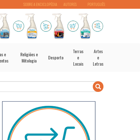
SOBRE A ENCICLOPÉDIA
AUTORES
PORTUGUÊS
Terras
Artes
as e
Religiões e
Desporto
e
e
entos
Mitologia
Locais
Letras