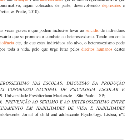
eronormativo, sejam colocados de parte, desenvolvendo
depressões
e
rette, & Prette, 2010).
as vezes graves e que podem inclusive levar ao
suicídio
de indivíduos
cessário que se promova o combate ao heterossexismo. Tendo em conta
violência
etc, de que estes indivíduos são alvo, o heterossexismo pode
 por toda a vida, pelo que urge lutar pelos
direitos humanos
destes
EROSSEXISMO NAS ESCOLAS: DISCUSSÃO DA PRODUÇÃO
 IX CONGRESSO NACIONAL DE PSICOLOGIA ESCOLAR E
09. Universidade Presbiteriana Mackenzie – São Paulo – SP;
0).
PREVENÇÃO AO SEXISMO E AO HETEROSSEXISMO ENTRE
EINAMENTO EM HABILIDADES DE VIDA E HABILIDADES
dolescente. Jornal of child and adolescente Psychology. Lisboa, nº2