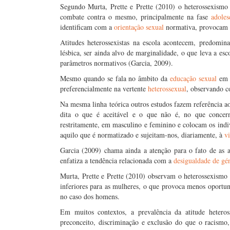
Segundo Murta, Prette e Prette (2010) o heterossexismo
combate contra o mesmo, principalmente na fase
adoles
identificam com a
orientação sexual
normativa, provocam 
Atitudes heterossexistas na escola acontecem, predomi
lésbica, ser ainda alvo de marginalidade, o que leva a esc
parâmetros normativos (Garcia, 2009).
Mesmo quando se fala no âmbito da
educação sexual
em c
preferencialmente na vertente
heterossexual
, observando c
Na mesma linha teórica outros estudos fazem referência a
dita o que é aceitável e o que não é, no que conce
restritamente, em masculino e feminino e colocam os indi
aquilo que é normatizado e sujeitam-nos, diariamente, à
v
Garcia (2009) chama ainda a atenção para o fato de as 
enfatiza a tendência relacionada com a
desigualdade de gé
Murta, Prette e Prette (2010) observam o heterossexismo 
inferiores para as mulheres, o que provoca menos oportun
no caso dos homens.
Em muitos contextos, a prevalência da atitude hetero
preconceito, discriminação e exclusão do que o racismo