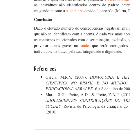
os indivíduos não identificados dentro do padrão het
chegando mesmo a
suicidar-se
devido à opressão (Murta, P
Conclusão
Dado o elevado número de consequências negativas, muit
que não se identificam com a norma, é cada vez mais ne
os contornos relacionados com discriminação, exclusão,
provocar danos graves na
saúde
, que serão carregados
indivíduos, na busca pela sua integridade e dignidade.
References:
Garcia, M.R.V. (2009).
HOMOFOBIA E HET
CIENTÍFICA NO BRASIL E NO MUNDO.
EDUCACIONAL ABRAPEE
. 6 a 8 de julho de 20
Murta, S.G., Prette, A.D., & Prette, Z.A.P. (201
ADOLESCENTES: CONTRIBUIÇÕES DO TR
SOCIAIS.
Revista de Psicologia da criança e do a
(2010).