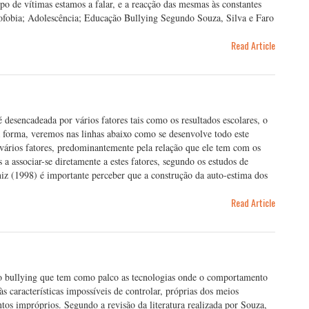
ipo de vítimas estamos a falar, e a reacção das mesmas às constantes
mofobia; Adolescência; Educação Bullying Segundo Souza, Silva e Faro
Read Article
desencadeada por vários fatores tais como os resultados escolares, o
a forma, veremos nas linhas abaixo como se desenvolve todo este
 vários fatores, predominantemente pela relação que ele tem com os
s a associar-se diretamente a estes fatores, segundo os estudos de
niz (1998) é importante perceber que a construção da auto-estima dos
Read Article
do bullying que tem como palco as tecnologias onde o comportamento
s características impossíveis de controlar, próprias dos meios
s impróprios. Segundo a revisão da literatura realizada por Souza,