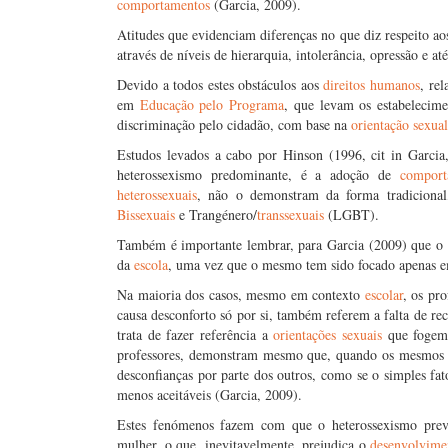
comportamentos
(Garcia, 2009).
Atitudes que evidenciam diferenças no que diz respeito a
através de níveis de hierarquia, intolerância, opressão e at
Devido a todos estes obstáculos aos
direitos humanos
, re
em
Educação pelo Programa
, que levam os estabelecime
discriminação pelo cidadão, com base na
orientação sexual
Estudos levados a cabo por Hinson (1996, cit in Garci
heterossexismo predominante, é a adoção de
comport
heterossexuais
, não o demonstram da forma tradicion
Bissexuais
e Trangénero/
transsexuais
(LGBT).
Também é importante lembrar, para Garcia (2009) que o
da
escola
, uma vez que o mesmo tem sido focado apenas 
Na maioria dos casos, mesmo em contexto
escolar
, os pro
causa desconforto só por si, também referem a falta de re
trata de fazer referência a
orientações sexuais
que fogem 
professores, demonstram mesmo que, quando os mesmos se
desconfianças por parte dos outros, como se o simples fat
menos aceitáveis (Garcia, 2009).
Estes fenómenos fazem com que o heterossexismo pre
mulher, o que, inevitavelmente, prejudica o
desenvolvime