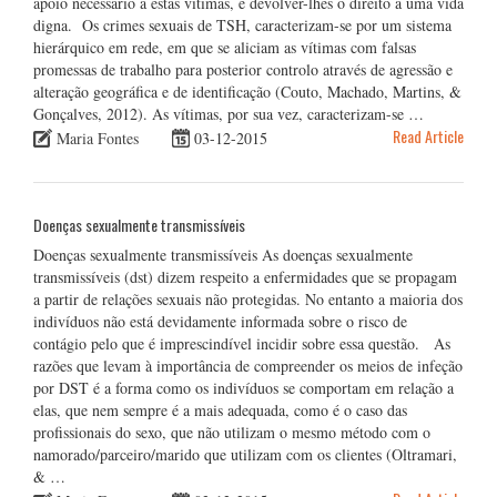
apoio necessário a estas vítimas, e devolver-lhes o direito a uma vida
digna. Os crimes sexuais de TSH, caracterizam-se por um sistema
hierárquico em rede, em que se aliciam as vítimas com falsas
promessas de trabalho para posterior controlo através de agressão e
alteração geográfica e de identificação (Couto, Machado, Martins, &
Gonçalves, 2012). As vítimas, por sua vez, caracterizam-se …
Read Article
Maria Fontes
03-12-2015
Doenças sexualmente transmissíveis
Doenças sexualmente transmissíveis As doenças sexualmente
transmissíveis (dst) dizem respeito a enfermidades que se propagam
a partir de relações sexuais não protegidas. No entanto a maioria dos
indivíduos não está devidamente informada sobre o risco de
contágio pelo que é imprescindível incidir sobre essa questão. As
razões que levam à importância de compreender os meios de infeção
por DST é a forma como os indivíduos se comportam em relação a
elas, que nem sempre é a mais adequada, como é o caso das
profissionais do sexo, que não utilizam o mesmo método com o
namorado/parceiro/marido que utilizam com os clientes (Oltramari,
& …