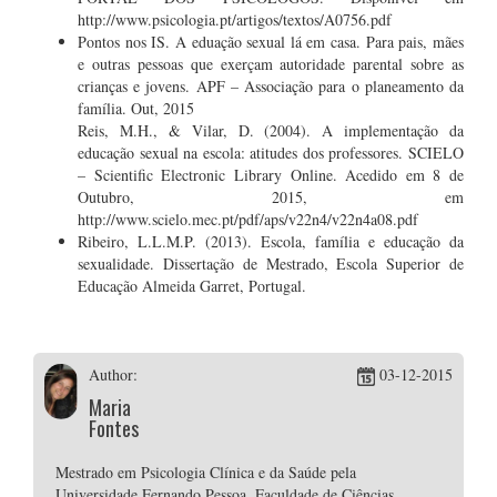
http://www.psicologia.pt/artigos/textos/A0756.pdf
Pontos nos IS. A eduação sexual lá em casa. Para pais, mães
e outras pessoas que exerçam autoridade parental sobre as
crianças e jovens. APF – Associação para o planeamento da
família. Out, 2015
Reis, M.H., & Vilar, D. (2004). A implementação da
educação sexual na escola: atitudes dos professores. SCIELO
– Scientific Electronic Library Online. Acedido em 8 de
Outubro, 2015, em
http://www.scielo.mec.pt/pdf/aps/v22n4/v22n4a08.pdf
Ribeiro, L.L.M.P. (2013). Escola, família e educação da
sexualidade. Dissertação de Mestrado, Escola Superior de
Educação Almeida Garret, Portugal.
Author:
03-12-2015
Maria
Fontes
Mestrado em Psicologia Clínica e da Saúde pela
Universidade Fernando Pessoa, Faculdade de Ciências