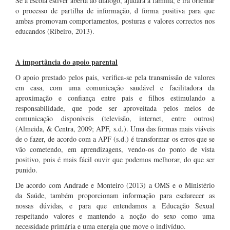
Se a escola estiver aberta ao diálogo, ajudará a família, e irá orientar
o processo de partilha de informação, d forma positiva para que
ambas promovam comportamentos, posturas e valores correctos nos
educandos (Ribeiro, 2013).
.
A importância do apoio parental
O apoio prestado pelos pais, verifica-se pela transmissão de valores
em casa, com uma comunicação saudável e facilitadora da
aproximação e confiança entre pais e filhos estimulando a
responsabilidade, que pode ser aproveitada pelos meios de
comunicação disponíveis (televisão, internet, entre outros)
(Almeida, & Centra, 2009; APF, s.d.). Uma das formas mais viáveis
de o fazer, de acordo com a APF (s.d.) é transformar os erros que se
vão cometendo, em aprendizagens, vendo-os do ponto de vista
positivo, pois é mais fácil ouvir que podemos melhorar, do que ser
punido.
De acordo com Andrade e Monteiro (2013) a OMS e o Ministério
da Saúde, também proporcionam informação para esclarecer as
nossas dúvidas, e para que entendamos a Educação Sexual
respeitando valores e mantendo a noção do sexo como uma
necessidade primária e uma energia que move o indivíduo.