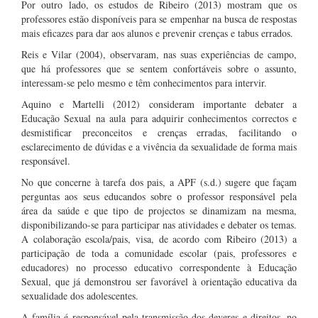
Por outro lado, os estudos de Ribeiro (2013) mostram que os
professores estão disponíveis para se empenhar na busca de respostas
mais eficazes para dar aos alunos e prevenir crenças e tabus errados.
Reis e Vilar (2004), observaram, nas suas experiências de campo,
que há professores que se sentem confortáveis sobre o assunto,
interessam-se pelo mesmo e têm conhecimentos para intervir.
Aquino e Martelli (2012) consideram importante debater a
Educação Sexual na aula para adquirir conhecimentos correctos e
desmistificar preconceitos e crenças erradas, facilitando o
esclarecimento de dúvidas e a vivência da sexualidade de forma mais
responsável.
No que concerne à tarefa dos pais, a APF (s.d.) sugere que façam
perguntas aos seus educandos sobre o professor responsável pela
área da saúde e que tipo de projectos se dinamizam na mesma,
disponibilizando-se para participar nas atividades e debater os temas.
A colaboração escola/pais, visa, de acordo com Ribeiro (2013) a
participação de toda a comunidade escolar (pais, professores e
educadores) no processo educativo correspondente à Educação
Sexual, que já demonstrou ser favorável à orientação educativa da
sexualidade dos adolescentes.
A família é responsável pela transmissão dos deveres e direitos, no