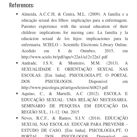
References:
Almeida, A.C.C.H, & Centra, M.L. (2009). A família e a
educação sexual dos filhos: implicações para a enfermagem.
Parentes experience with the sexual education of their
children: implications for nursing care. La familia y la
educácion sexual de los hijos: implicaciones para la
enfermaria. SCIELO – Scientific Electronic Library Online.
Acedido em 8 de Outubro, 2015, em
http://www.scielo.br/pdf/ape/v22n1/a12v22n1.pdf
Andrade, J.S.V, & Monteiro, M.M. (2013). A
SEXUALIDADE E ORIENTAÇÃO SEXUAL NAS
ESCOLAS. [Em linha]. PSICOLOGIA.PT, O PORTAL
DOS PSICÓLOGOS. Disponível em
http://www.psicologia.pt/artigos/textos/A0823.pdf
Aquino, C., & Martelli, A.C (2012). ESCOLA E
EDUCAÇÃO SEXUAL: UMA RELAÇÃO NECESSÁRIA.
SEMINÁRIO DE PESQUISA EM EDUCAÇÃO DA
REGIÃO SUL, 11-12. Out. 2015
Neves, R.C.F., & Ramos, S.I.V. (2014). EDUCAÇÃO
SEXUAL NAS ESCOLAS. EDUCAR PARA PREVENIR –
ESTUDO DE CASO. [Em linha]. PSICOLOGIA.PT, O
PORTAL DOS PSICÓLOGOS. Disponível em