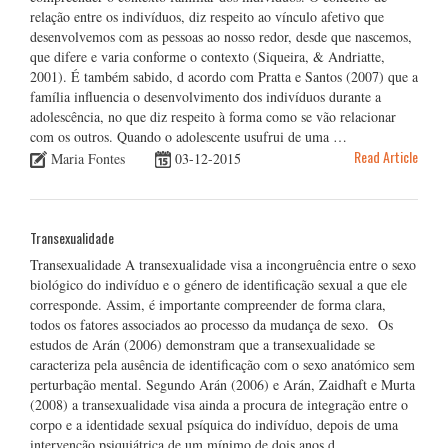
relação entre os indivíduos, diz respeito ao vínculo afetivo que
desenvolvemos com as pessoas ao nosso redor, desde que nascemos,
que difere e varia conforme o contexto (Siqueira, & Andriatte,
2001). É também sabido, d acordo com Pratta e Santos (2007) que a
família influencia o desenvolvimento dos indivíduos durante a
adolescência, no que diz respeito à forma como se vão relacionar
com os outros. Quando o adolescente usufrui de uma …
Read Article
Maria Fontes
03-12-2015
Transexualidade
Transexualidade A transexualidade visa a incongruência entre o sexo
biológico do indivíduo e o género de identificação sexual a que ele
corresponde. Assim, é importante compreender de forma clara,
todos os fatores associados ao processo da mudança de sexo. Os
estudos de Arán (2006) demonstram que a transexualidade se
caracteriza pela ausência de identificação com o sexo anatómico sem
perturbação mental. Segundo Arán (2006) e Arán, Zaidhaft e Murta
(2008) a transexualidade visa ainda a procura de integração entre o
corpo e a identidade sexual psíquica do indivíduo, depois de uma
intervenção psiquiátrica de um mínimo de dois anos d