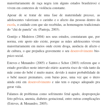
maioritariamente de raça negra (em alguns estados brasileiros) e
vivem em contextos de violência constante.
Apesar de se tratar de uma fase de maternidade precoce, as
adolescentes valorizam o carinho e o afecto das pessoas dentro da
escola
, o cuidado com que são recebidas, as homenagens tradicionais
do “chá de panela” etc (Pantoja, 2003).
Gontijo e Medeiros (2004) nos seus estudos, constataram que, por
norma, este apoio não existe, porque as mães adolescentes vivem
maioritariamente em meios onde existe droga, ausência de afecto e
de cultura, o que prejudica gravemente o seu
desenvolvimento
bio-
psico-social.
Esteves e Menandro (2005) e Santos e Schor (2003) referem que o
estado gravídico neste intervalo etário acarreta risco de vida tanto da
mãe como do bebé é muito maior, devido à maior probabilidade de
o bebé nascer prematuro, com baixo peso, uma vez que o útero
ainda está em
desenvolvimento
e não tem o espaço adequado pra
gerar vida.
Falamos de problemas como sofrimento fetal agudo, desproporção
feto-pélvica, anemia, diabetes gestacional, entre outras complicações
(Esteves, & Menandro, 2005).