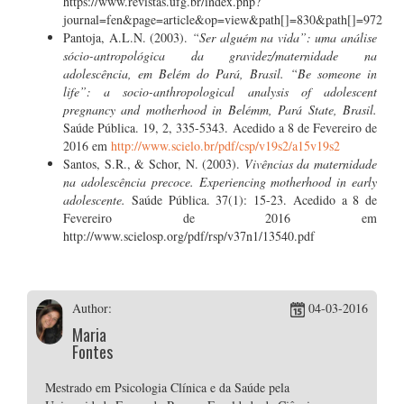
https://www.revistas.ufg.br/index.php?
journal=fen&page=article&op=view&path[]=830&path[]=972
Pantoja, A.L.N. (2003).
“Ser alguém na vida”: uma análise
sócio-antropológica da gravidez/maternidade na
adolescência, em Belém do Pará, Brasil. “Be someone in
life”: a socio-anthropological analysis of adolescent
pregnancy and motherhood in Belémm, Pará State, Brasil.
Saúde Pública. 19, 2, 335-5343. Acedido a 8 de Fevereiro de
2016 em
http://www.scielo.br/pdf/csp/v19s2/a15v19s2
Santos, S.R., & Schor, N. (2003).
Vivências da maternidade
na adolescência precoce. Experiencing motherhood in early
adolescente.
Saúde Pública. 37(1): 15-23. Acedido a 8 de
Fevereiro de 2016 em
http://www.scielosp.org/pdf/rsp/v37n1/13540.pdf
Author:
04-03-2016
Maria
Fontes
Mestrado em Psicologia Clínica e da Saúde pela