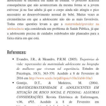
adolescente se encontra em idade de estudar. O processo acarreta
consequências que não aconteceriam da mesma forma se a jovem
estivesse já na fase adulta já que o corpo ainda não atingiu o pico
necessário ao desenvolvimento normal do bebé. Muitas vezes as
circunstâncias em que a adolescente não são as mais favoráveis.
Todas estas questões levam a que a
maternidade/gravidez na
adolescência
seja considerada um problema de Saúde Pública, já que
a adolescente precisa de cuidados redobrados não planeados para a
faixa etária em que está.
References:
Evandro, J.R., & Meandro, P.R.M. (2005).
Trajetórias de
vida: repercussões da maternidade adolescente na biografia
de mulheres que viveram tal experiência.
Estudos de
Psicologia, 10(3), 363-370. Acedido a 8 de Fevereiro de
2016 em
http://www.scielo.br/pdf/epsic/v10n3/a04v10n3
Gontijo, D.T., & Medeiros, M. (2004).
GRAVIDEZ/MATERNIDADE E ADOLESCENTES EM
SITUAÇÃO DE RISCO SOCIAL E PESSOAL: ALGUMAS
CONSIDERAÇÕES.
Revista Eletrônica de Enfermagem,
v.06, nº03. Acedido a 8 de Fevereiro em