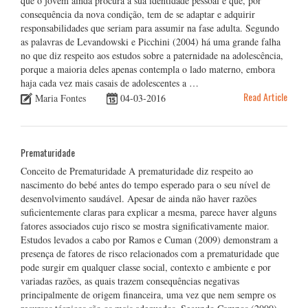
que o jovem ainda procura a sua identidade pessoal e que, por
consequência da nova condição, tem de se adaptar e adquirir
responsabilidades que seriam para assumir na fase adulta. Segundo
as palavras de Levandowski e Picchini (2004) há uma grande falha
no que diz respeito aos estudos sobre a paternidade na adolescência,
porque a maioria deles apenas contempla o lado materno, embora
haja cada vez mais casais de adolescentes a …
Read Article
Maria Fontes
04-03-2016
Prematuridade
Conceito de Prematuridade A prematuridade diz respeito ao
nascimento do bebé antes do tempo esperado para o seu nível de
desenvolvimento saudável. Apesar de ainda não haver razões
suficientemente claras para explicar a mesma, parece haver alguns
fatores associados cujo risco se mostra significativamente maior.
Estudos levados a cabo por Ramos e Cuman (2009) demonstram a
presença de fatores de risco relacionados com a prematuridade que
pode surgir em qualquer classe social, contexto e ambiente e por
variadas razões, as quais trazem consequências negativas
principalmente de origem financeira, uma vez que nem sempre os