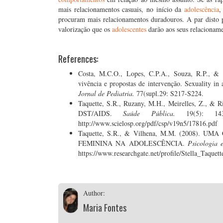
mais relacionamentos casuais, no início da
adolescência
,
procuram mais relacionamentos duradouros. A par disto p
valorização que os
adolescentes
darão aos seus relacioname
References:
Costa, M.C.O., Lopes, C.P.A., Souza, R.P., & P
vivência e propostas de intervenção. Sexuality in 
Jornal de Pediatria.
77(supl.29: S217-S224.
Taquette, S.R., Ruzany, M.H., Meirelles, Z., & Ri
DST/AIDS.
Saúde Pública.
19(5): 
http://www.scielosp.org/pdf/csp/v19n5/17816.pdf
Taquette, S.R., & Vilhena, M.M. (2008)
FEMININA NA ADOLESCÊNCIA.
Psicologia 
https://www.researchgate.net/profile/Stella_Taqu
Author:
Maria Fontes