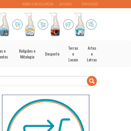
SOBRE A ENCICLOPÉDIA
AUTORES
PORTUGUÊS
Terras
Artes
as e
Religiões e
Desporto
e
e
entos
Mitologia
Locais
Letras