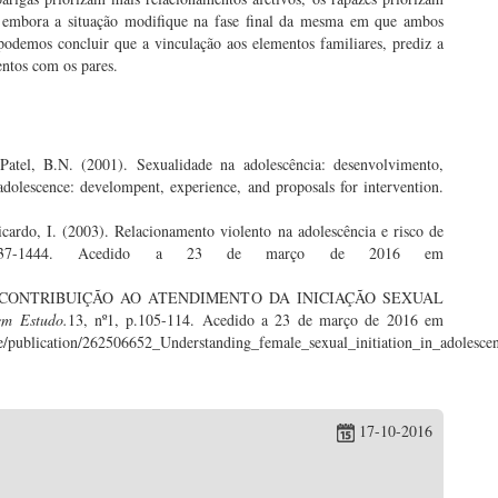
 embora a situação modifique na fase final da mesma em que ambos
odemos concluir que a vinculação aos elementos familiares, prediz a
ntos com os pares.
atel, B.N. (2001). Sexualidade na adolescência: desenvolvimento,
adolescence: develompent, experience, and proposals for intervention.
cardo, I. (2003). Relacionamento violento na adolescência e risco de
1437-1444. Acedido a 23 de março de 2016 em
. UMA CONTRIBUIÇÃO AO ATENDIMENTO DA INICIAÇÃO SEXUAL
em Estudo.
13, nº1, p.105-114. Acedido a 23 de março de 2016 em
ette/publication/262506652_Understanding_female_sexual_initiation_in_adoles
17-10-2016