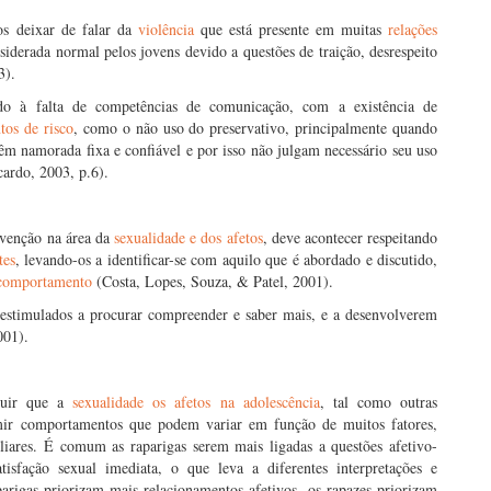
os deixar de falar da
violência
que está presente em muitas
relações
iderada normal pelos jovens devido a questões de traição, desrespeito
3).
ido à falta de competências de comunicação, com a existência de
os de risco
, como o não uso do preservativo, principalmente quando
têm namorada fixa e confiável e por isso não julgam necessário seu uso
cardo, 2003, p.6).
rvenção na área da
sexualidade e dos afetos
, deve acontecer respeitando
tes
, levando-os a identificar-se com aquilo que é abordado e discutido,
comportamento
(Costa, Lopes, Souza, & Patel, 2001).
 estimulados a procurar compreender e saber mais, e a desenvolverem
001).
luir que a
sexualidade os afetos na adolescência
, tal como outras
sumir comportamentos que podem variar em função de muitos fatores,
liares. É comum as raparigas serem mais ligadas a questões afetivo-
isfação sexual imediata, o que leva a diferentes interpretações e
rigas priorizam mais relacionamentos afetivos, os rapazes priorizam