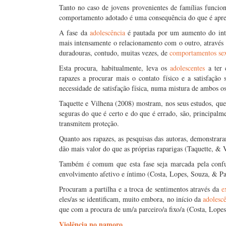
Tanto no caso de jovens provenientes de famílias funcion
comportamento adotado é uma consequência do que é apren
A fase da
adolescência
é pautada por um aumento do inte
mais intensamente o relacionamento com o outro, através do
duradouras, contudo, muitas vezes, de
comportamentos sex
Esta procura, habitualmente, leva os
adolescentes
a ter 
rapazes a procurar mais o contato físico e a satisfação
necessidade de satisfação física, numa mistura de ambos o
Taquette e Vilhena (2008) mostram, nos seus estudos, que
seguras do que é certo e do que é errado, são, principalme
transmitem proteção.
Quanto aos rapazes, as pesquisas das autoras, demonstra
dão mais valor do que as próprias raparigas (Taquette, & 
Também é comum que esta fase seja marcada pela confu
envolvimento afetivo e íntimo (Costa, Lopes, Souza, & Pa
Procuram a partilha e a troca de sentimentos através da
e
eles/as se identificam, muito embora, no início da
adolesc
que com a procura de um/a parceiro/a fixo/a (Costa, Lopes
Violência no namoro