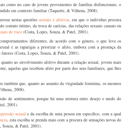
ais como no caso de jovens provenientes de famílias disfuncionais, o
dido em contexto familiar (Taquette, & Vilhena, 2008).
resse nestas questões
sexuais e afetivas
, em que o indivíduo procura
 contato íntimo, da troca de carícias, das relações sexuais casuais ou
uais de risco
(Costa, Lopes, Souza, & Patel, 2001).
comportamentos diferentes, de acordo com o género, o que leva os
 sexual e as raparigas a priorizar o afeto, embora com a presença da
s fatores (Costa, Lopes, Souza, & Patel, 2001).
 quanto ao envolvimento afetivo durante a relação sexual, jovens mais
nte, aquelas que recebem afeto por parte dos seus familiares, que lhes
ram também que, quanto ao assunto da virgindade feminina, os mesmos
Vilhena, 2008).
são de sentimentos, porque há uma mistura entre desejo e medo do
tel, 2001).
xpressão sexual
e da escolha de uma pessoa em específico, com a qual
ência
, esta escolha se prenda mais com a procura de sensações novas do
, Souza, & Patel, 2001).