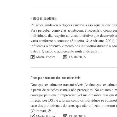
Relações saudáveis
Relações saudáveis Relações saudáveis são aquelas que es
Para perceber como elas acontecem, é necessário compreend
indivíduos, diz respeito ao vínculo afetivo que desenvolv
varia conforme o contexto (Siqueira, & Andriatte, 2001).
influencia o desenvolvimento dos indivíduos durante a ado
outros. Quando o adolescente usufrui de uma …
Maria Fontes
17-10-2016
Doenças sexualmente transmissíveis
Doenças sexualmente transmissíveis As doenças sexualment
a partir de relações sexuais não protegidas. No entanto a 
contágio pelo que é imprescindível incidir sobre essa qu
infeção por DST é a forma como os indivíduos se comport
caso das profissionais do sexo, que não utilizam o mesmo
(Oltramari, & …
Maria Fontes
17-10-2016