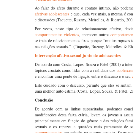
Ao falar do afeto durante o contato íntimo, não podem
afetivas adolescentes
e que, cada vez mais, a mesma é cons
e discussões (Taquette, Ruzany, Meirelles, & Ricardo, 200
Por vezes, neste tipo de relacionamento afetivo, dev
comportamentos violentos
, aparecem outros
comportament
se trata de relacionamentos fixos porque “muitos rapazes 
nas relações sexuais.” (Taquette, Ruzany, Meirelles, & Ri
Intervenção afetivo-sexual junto de adolescentes
De acordo com Costa, Lopes, Souza e Patel (2001) a inte
tópicos cruciais como lidar com a realidade dos
adolescen
e encontrar uma ponte de ligação entre o discurso e o seu
Este cuidado com o discurso, permite que eles se sintam
uma melhor auto-estima (Costa, Lopes, Souza, & Patel, 2
Conclusão
De acordo com as linhas supracitadas, podemos conc
modificações desta faixa etária, levam os jovens a as
principalmente em função do género e das relações fami
sexuais e os rapazes a questões mais puramente de sat
comportamentos
em relação ao mesmo assunto. Se as rapa