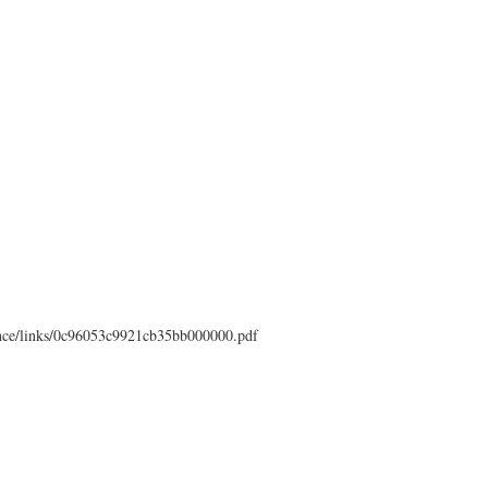
cence/links/0c96053c9921cb35bb000000.pdf