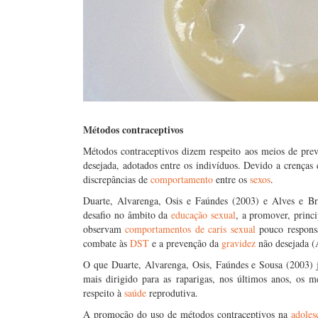
Métodos contraceptivos
Métodos contraceptivos dizem respeito aos meios de pr
desejada, adotados entre os indivíduos. Devido a crenças
discrepâncias de
comportamento
entre os
sexos
.
Duarte, Alvarenga, Osis e Faúndes (2003) e Alves e B
desafio no âmbito da
educação sexual
, a promover, princ
observam
comportamentos de caris sexual
pouco responsá
combate às
DST
e a prevenção da
gravidez
não desejada (
O que Duarte, Alvarenga, Osis, Faúndes e Sousa (2003) j
mais dirigido para as raparigas, nos últimos anos, os 
respeito à
saúde
reprodutiva.
A promoção do uso de métodos contraceptivos na
adoles