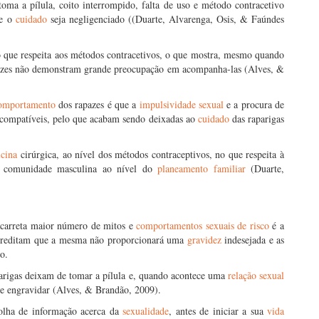
oma a pílula, coito interrompido, falta de uso e método contracetivo
ue o
cuidado
seja negligenciado ((Duarte, Alvarenga, Osis, & Faúndes
no que respeita aos métodos contracetivos, o que mostra, mesmo quando
pazes não demonstram grande preocupação em acompanha-las (Alves, &
omportamento
dos rapazes é que a
impulsividade sexual
e a procura de
ncompatíveis, pelo que acabam sendo deixadas ao
cuidado
das raparigas
cina
cirúrgica, ao nível dos métodos contraceptivos, no que respeita à
a comunidade masculina ao nível do
planeamento familiar
(Duarte,
acarreta maior número de mitos e
comportamentos sexuais de risco
é a
acreditam que a mesma não proporcionará uma
gravidez
indesejada e as
o.
parigas deixam de tomar a pílula e, quando acontece uma
relação sexual
de engravidar (Alves, & Brandão, 2009).
colha de informação acerca da
sexualidade
, antes de iniciar a sua
vida