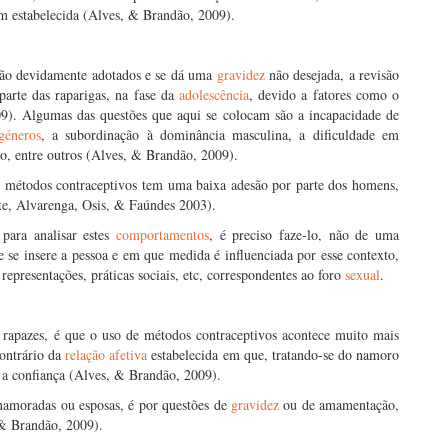
 estabelecida (Alves, & Brandão, 2009).
ão devidamente adotados e se dá uma
gravidez
não desejada, a revisão
parte das raparigas, na fase da
adolescência
, devido a fatores como o
09). Algumas das questões que aqui se colocam são a incapacidade de
géneros
, a subordinação à dominância masculina, a dificuldade em
o, entre outros (Alves, & Brandão, 2009).
e métodos contraceptivos tem uma baixa adesão por parte dos homens,
rte, Alvarenga, Osis, & Faúndes 2003).
para analisar estes
comportamentos
, é preciso faze-lo, não de uma
 se insere a pessoa e em que medida é influenciada por esse contexto,
 representações, práticas sociais, etc, correspondentes ao foro
sexual
.
 rapazes, é que o uso de métodos contraceptivos acontece muito mais
contrário da
relação afetiva
estabelecida em que, tratando-se do namoro
a confiança (Alves, & Brandão, 2009).
namoradas ou esposas, é por questões de
gravidez
ou de amamentação,
 & Brandão, 2009).