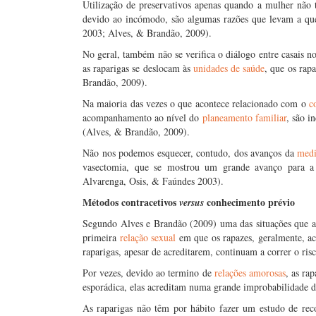
Utilização de preservativos apenas quando a mulher não t
devido ao incómodo, são algumas razões que levam a q
2003; Alves, & Brandão, 2009).
No geral, também não se verifica o diálogo entre casais 
as raparigas se deslocam às
unidades de saúde
, que os ra
Brandão, 2009).
Na maioria das vezes o que acontece relacionado com o
c
acompanhamento ao nível do
planeamento familiar
, são i
(Alves, & Brandão, 2009).
Não nos podemos esquecer, contudo, dos avanços da
medi
vasectomia, que se mostrou um grande avanço para 
Alvarenga, Osis, & Faúndes 2003).
Métodos contracetivos
conhecimento prévio
versus
Segundo Alves e Brandão (2009) uma das situações que 
primeira
relação sexual
em que os rapazes, geralmente, 
raparigas, apesar de acreditarem, continuam a correr o risc
Por vezes, devido ao termino de
relações amorosas
, as ra
esporádica, elas acreditam numa grande improbabilidade 
As raparigas não têm por hábito fazer um estudo de re