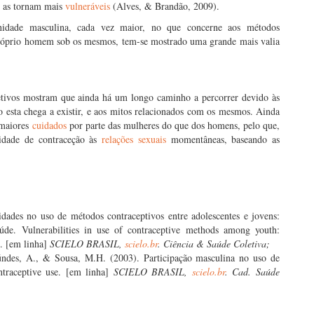
 as tornam mais
vulneráveis
(Alves, & Brandão, 2009).
nidade masculina, cada vez maior, no que concerne aos métodos
 próprio homem sob os mesmos, tem-se mostrado uma grande mais valia
etivos mostram que ainda há um longo caminho a percorrer devido às
o esta chega a existir, e aos mitos relacionados com os mesmos. Ainda
maiores
cuidados
por parte das mulheres do que dos homens, pelo que,
sidade de contraceção às
relações sexuais
momentâneas, baseando as
dades no uso de métodos contraceptivos entre adolescentes e jovens:
saúde. Vulnerabilities in use of contraceptive methods among youth:
e. [em linha]
SCIELO BRASIL,
scielo.br
. Ciência & Saúde Coletiva;
úndes, A., & Sousa, M.H. (2003). Participação masculina no uso de
ntraceptive use. [em linha]
SCIELO BRASIL,
scielo.br
. Cad. Saúde