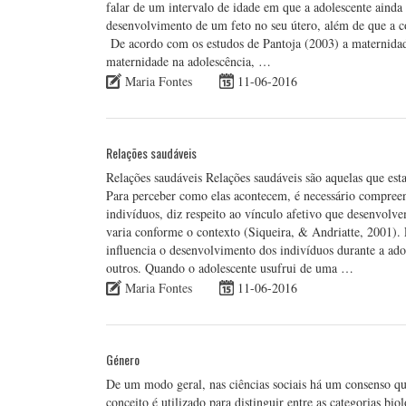
falar de um intervalo de idade em que a adolescente ainda 
desenvolvimento de um feto no seu útero, além de que a co
De acordo com os estudos de Pantoja (2003) a maternidade
maternidade na adolescência, …
Maria Fontes
11-06-2016
Relações saudáveis
Relações saudáveis Relações saudáveis são aquelas que es
Para perceber como elas acontecem, é necessário compreend
indivíduos, diz respeito ao vínculo afetivo que desenvolv
varia conforme o contexto (Siqueira, & Andriatte, 2001).
influencia o desenvolvimento dos indivíduos durante a ado
outros. Quando o adolescente usufrui de uma …
Maria Fontes
11-06-2016
Género
De um modo geral, nas ciências sociais há um consenso qu
conceito é utilizado para distinguir entre as categorias bi