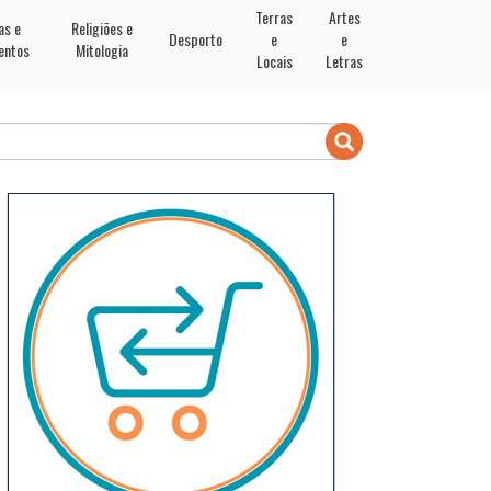
Terras
Artes
as e
Religiões e
Desporto
e
e
entos
Mitologia
Locais
Letras