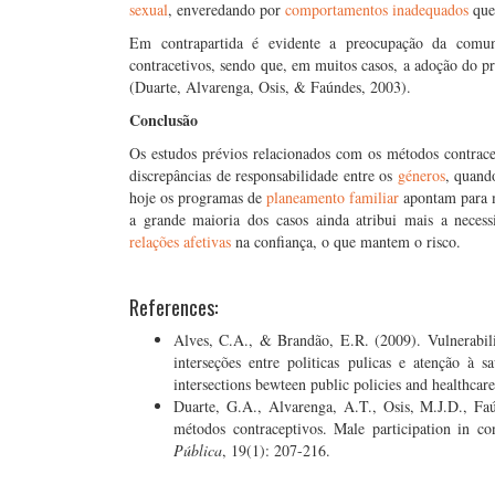
sexual
, enveredando por
comportamentos inadequados
que
Em contrapartida é evidente a preocupação da comu
contracetivos, sendo que, em muitos casos, a adoção do
(Duarte, Alvarenga, Osis, & Faúndes, 2003).
Conclusão
Os estudos prévios relacionados com os métodos contrac
discrepâncias de responsabilidade entre os
géneros
, quand
hoje os programas de
planeamento familiar
apontam para 
a grande maioria dos casos ainda atribui mais a neces
relações afetivas
na confiança, o que mantem o risco.
References:
Alves, C.A., & Brandão, E.R. (2009). Vulnerabili
interseções entre politicas pulicas e atenção à 
intersections bewteen public policies and healthcar
Duarte, G.A., Alvarenga, A.T., Osis, M.J.D., Fa
métodos contraceptivos. Male participation in co
Pública
, 19(1): 207-216.