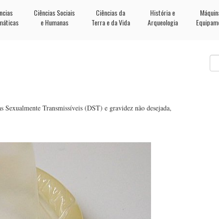
ncias
Ciências Sociais
Ciências da
História e
Máquin
máticas
e Humanas
Terra e da Vida
Arqueologia
Equipam
s Sexualmente Transmissíveis (DST) e gravidez não desejada,