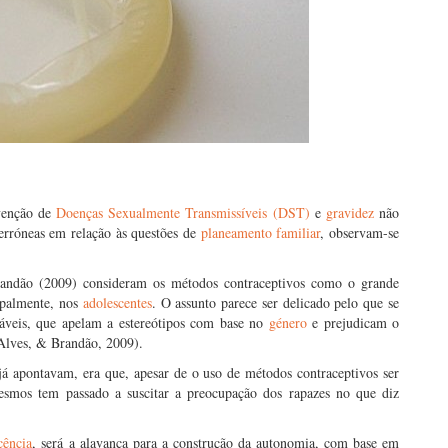
evenção de
Doenças Sexualmente Transmissíveis (DST)
e
gravidez
não
 erróneas em relação às questões de
planeamento familiar
, observam-se
randão (2009) consideram os métodos contraceptivos como o grande
ipalmente, nos
adolescentes
. O assunto parece ser delicado pelo que se
veis, que apelam a estereótipos com base no
género
e prejudicam o
Alves, & Brandão, 2009).
á apontavam, era que, apesar de o uso de métodos contraceptivos ser
mesmos tem passado a suscitar a preocupação dos rapazes no que diz
cência
, será a alavanca para a construção da autonomia, com base em