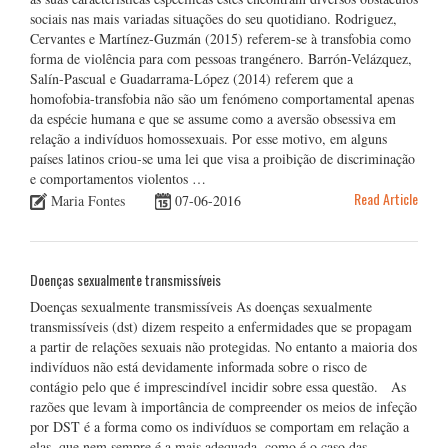
sociais nas mais variadas situações do seu quotidiano. Rodriguez,
Cervantes e Martínez-Guzmán (2015) referem-se à transfobia como
forma de violência para com pessoas trangénero. Barrón-Velázquez,
Salín-Pascual e Guadarrama-López (2014) referem que a
homofobia-transfobia não são um fenómeno comportamental apenas
da espécie humana e que se assume como a aversão obsessiva em
relação a indivíduos homossexuais. Por esse motivo, em alguns
países latinos criou-se uma lei que visa a proibição de discriminação
e comportamentos violentos …
Read Article
Maria Fontes
07-06-2016
Doenças sexualmente transmissíveis
Doenças sexualmente transmissíveis As doenças sexualmente
transmissíveis (dst) dizem respeito a enfermidades que se propagam
a partir de relações sexuais não protegidas. No entanto a maioria dos
indivíduos não está devidamente informada sobre o risco de
contágio pelo que é imprescindível incidir sobre essa questão. As
razões que levam à importância de compreender os meios de infeção
por DST é a forma como os indivíduos se comportam em relação a
elas, que nem sempre é a mais adequada, como é o caso das