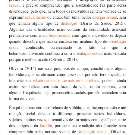
sexual
, é preciso compreender que a assexualidade faz parte dessa
diversidade, pelo que, nem todos os indivíduos sentem vontade de se
exprimir
sexualmente
ou então, têm uma menor
energia sexual
, sem
que tenham algum tipo de
disfunção
(Diário da Saúde, 2015).
Algumas das dificuldades mais comuns da comunidade assexual
prendem-se com a
confusão mental
com que o indivíduo se depara
quando descobre que não se encaixa em nenhum tipo de
orientação
sexual
conhecido, acrescentado ao fato de que a
heteronormatividade continua a ser a
orientação sexual
mais vincada
porque é melhor aceite (Oliveira, 2014).
Oliveira (2014) nas suas pesquisas de campo, concluiu que alguns
indivíduos que se afirmam como assexuais por não terem qualquer
interesse em
relacionamentos sexuais e/ou afetivos
, podem, ainda
assim, ser felizes sem esta faceta da vida, muito embora, com
alguma frequência, haja preconceitos sociais que não entendem esta
forma de viver.
É aqui que encontramos relatos de solidão, dor, incompreensão e até
rejeição social devido à diferença presente nestes indivíduos,
sujeitos, muitas vezes, a tentativas de “arranjos conjugais” por parte
dos amigos e da
família
, porque a sua condição não é aceite nem
compreendida pelas normas sociais de
orientação sexual
(Oliveira,