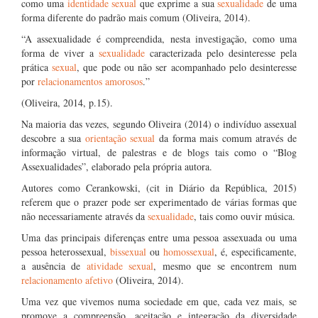
como uma
identidade sexual
que exprime a sua
sexualidade
de uma
forma diferente do padrão mais comum (Oliveira, 2014).
“A assexualidade é compreendida, nesta investigação, como uma
forma de viver a
sexualidade
caracterizada pelo desinteresse pela
prática
sexual
, que pode ou não ser acompanhado pelo desinteresse
por
relacionamentos amorosos
.”
(Oliveira, 2014, p.15).
Na maioria das vezes, segundo Oliveira (2014) o indivíduo assexual
descobre a sua
orientação sexual
da forma mais comum através de
informação virtual, de palestras e de blogs tais como o “Blog
Assexualidades”, elaborado pela própria autora.
Autores como Cerankowski, (cit in Diário da República, 2015)
referem que o prazer pode ser experimentado de várias formas que
não necessariamente através da
sexualidade
, tais como ouvir música.
Uma das principais diferenças entre uma pessoa assexuada ou uma
pessoa heterossexual,
bissexual
ou
homossexual
, é, especificamente,
a ausência de
atividade sexual
, mesmo que se encontrem num
relacionamento afetivo
(Oliveira, 2014).
Uma vez que vivemos numa sociedade em que, cada vez mais, se
promove a compreensão, aceitação e integração da diversidade