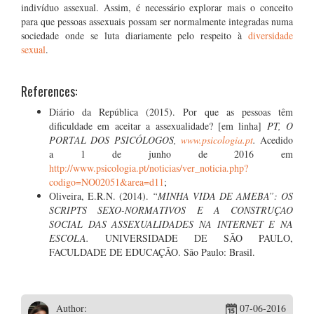
indivíduo assexual. Assim, é necessário explorar mais o conceito
para que pessoas assexuais possam ser normalmente integradas numa
sociedade onde se luta diariamente pelo respeito à
diversidade
sexual
.
References:
Diário da República (2015). Por que as pessoas têm
dificuldade em aceitar a assexualidade? [em linha]
PT, O
PORTAL DOS PSICÓLOGOS,
www.psicologia.pt
.
Acedido
a 1 de junho de 2016 em
http://www.psicologia.pt/noticias/ver_noticia.php?
codigo=NO02051&area=d11
;
Oliveira, E.R.N. (2014).
“MINHA VIDA DE AMEBA”: OS
SCRIPTS SEXO-NORMATIVOS E A CONSTRUÇAO
SOCIAL DAS ASSEXUALIDADES NA INTERNET E NA
ESCOLA.
UNIVERSIDADE DE SÃO PAULO,
FACULDADE DE EDUCAÇÃO. São Paulo: Brasil.
Author:
07-06-2016