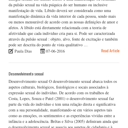
da pulsão sexual na vida psíquica do ser humano ou inclusive
manifestação de vida. Líbido deverá ser considerada como uma
manifestação dinâmica da vida interior de cada pessoa, sendo mais
ou menos mensurável de acordo com as nossas definições de amor e
afetos. A líbido está diretamente relacionada com a teoria de
afetividade que cada individuo cria para si. Pode ser caracterizada
através da pulsão sexual : objeto, alvo, fonte de excitação e também
pode ser descrita do ponto de vista qualitativo …
Read Article
Paula Dias
07-06-2016
Desenvolvimento sexual
Desenvolvimento sexual O desenvolvimento sexual abarca todos os
aspetos culturais, biológicos, fisiológicos e socais associados à
expressão sexual do indivíduo. De acordo com os trabalhos de
Costa, Lopes, Souza e Patel (2001) o desenvolvimento sexual faz
parte da vida do indivíduo e tem uma relação direta e significativa
com a sua personalidade, manifestando-se em vários aspetos tais
como as emoções, os sentimentos e as experiências vividas entre a
infância e a adolescência. Brêtas e Silva (2005) definiram ainda que
o desenvolvimento sexual se associa aos aspetos de cidadania e à