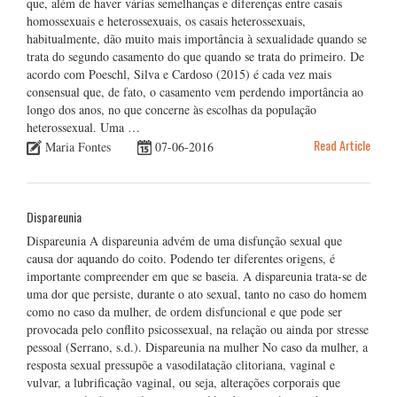
que, além de haver várias semelhanças e diferenças entre casais
homossexuais e heterossexuais, os casais heterossexuais,
habitualmente, dão muito mais importância à sexualidade quando se
trata do segundo casamento do que quando se trata do primeiro. De
acordo com Poeschl, Silva e Cardoso (2015) é cada vez mais
consensual que, de fato, o casamento vem perdendo importância ao
longo dos anos, no que concerne às escolhas da população
heterossexual. Uma …
Read Article
Maria Fontes
07-06-2016
Dispareunia
Dispareunia A dispareunia advém de uma disfunção sexual que
causa dor aquando do coito. Podendo ter diferentes origens, é
importante compreender em que se baseia. A dispareunia trata-se de
uma dor que persiste, durante o ato sexual, tanto no caso do homem
como no caso da mulher, de ordem disfuncional e que pode ser
provocada pelo conflito psicossexual, na relação ou ainda por stresse
pessoal (Serrano, s.d.). Dispareunia na mulher No caso da mulher, a
resposta sexual pressupõe a vasodilatação clitoriana, vaginal e
vulvar, a lubrificação vaginal, ou seja, alterações corporais que