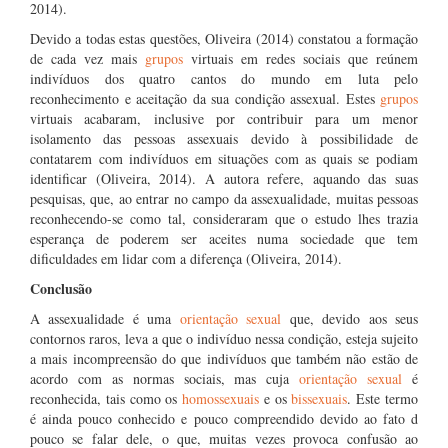
2014).
Devido a todas estas questões, Oliveira (2014) constatou a formação
de cada vez mais
grupos
virtuais em redes sociais que reúnem
indivíduos dos quatro cantos do mundo em luta pelo
reconhecimento e aceitação da sua condição assexual. Estes
grupos
virtuais acabaram, inclusive por contribuir para um menor
isolamento das pessoas assexuais devido à possibilidade de
contatarem com indivíduos em situações com as quais se podiam
identificar (Oliveira, 2014). A autora refere, aquando das suas
pesquisas, que, ao entrar no campo da assexualidade, muitas pessoas
reconhecendo-se como tal, consideraram que o estudo lhes trazia
esperança de poderem ser aceites numa sociedade que tem
dificuldades em lidar com a diferença (Oliveira, 2014).
Conclusão
A assexualidade é uma
orientação sexual
que, devido aos seus
contornos raros, leva a que o indivíduo nessa condição, esteja sujeito
a mais incompreensão do que indivíduos que também não estão de
acordo com as normas sociais, mas cuja
orientação sexual
é
reconhecida, tais como os
homossexuais
e os
bissexuais
. Este termo
é ainda pouco conhecido e pouco compreendido devido ao fato d
pouco se falar dele, o que, muitas vezes provoca confusão ao