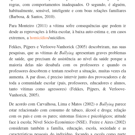
regras, com comportamentos inadequados. O segundo, é alguém,
habitualmente, sensível, inteligente e com boas relações familiares
(Barbosa, & Santos, 2010).
Para Monteiro (2011) a vítima sofre consequências que podem ir
desde as reprovações à fobia escolar, à baixa auto-estima e, em casos
extremos, a
homicídios
/suicídios.
Fekkes, Pijpers e Verloove-Vanhorick (2005) descobriram, nas suas
pesquisas, que as vítimas de
Bullying
apresentam graves problemas
de saúde, que precisam de assistência ao nível da saúde porque a
maioria delas não desabafa com os professores e quando os
professores descobrem e tentam resolver a situação, muitas vezes ela
aumenta. A par disso, é preciso intervir junto dos provocadores e de
toda a comunidade escolar (pais, professores, educadores e alunos,
tanto vítimas como agressores) (Fekkes, Pijpers, & Verloove-
Vanhorick, 2005).
De acordo com Carvalhosa, Lima e Matos (2002) o
Bullying
parece
estar relacionado com consumo de tabaco, álcool e droga; relação
com os pais e com os pares; sintomas físicos e psicológicos; atitude
face à escola; Nível Sócio-Económico (NSE). Freire e Aires (2002)
consideram também a família, educação, escola, sociedade e as
características pessoais do indivíduo, focando a escola como parte