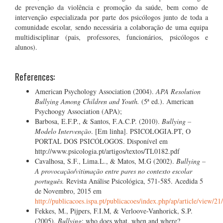
de prevenção da violência e promoção da saúde, bem como de
intervenção especializada por parte dos psicólogos junto de toda a
comunidade escolar, sendo necessária a colaboração de uma equipa
multidisciplinar (pais, professores, funcionários, psicólogos e
alunos).
References:
American Psychology Association (2004).
APA Resolution
Bullying Among Children and Youth.
(5ª ed.). American
Psychoogy Association (APA);
Barbosa, E.F.P., & Santos, F.A.C.P. (2010).
Bullying –
Modelo Intervenção
. [Em linha]. PSICOLOGIA.PT, O
PORTAL DOS PSICÓLOGOS. Disponível em
http://www.psicologia.pt/artigos/textos/TL0182.pdf
Cavalhosa, S.F., Lima.L., & Matos, M.G (2002).
Bullying –
A provocação/vitimação entre pares no contexto escolar
português.
Revista Análise Psicológica, 571-585. Acedida 5
de Novembro, 2015 em
http://publicacoes.ispa.pt/publicacoes/index.php/ap/article/view/21
Fekkes, M., Pijpers, F.I.M, & Verloove-Vanhorick, S.P.
(2005).
Bullying
: who does what, when and where?