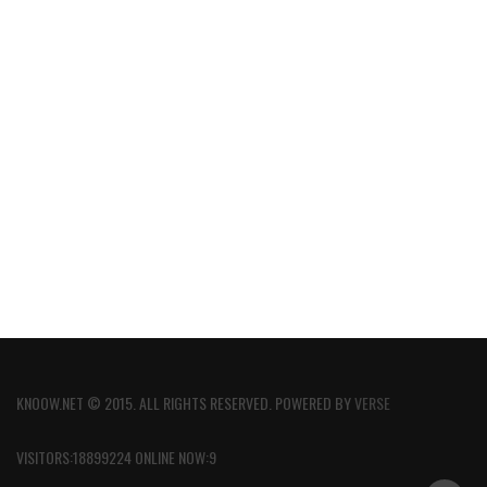
KNOOW.NET © 2015. ALL RIGHTS RESERVED. POWERED BY
VERSE
VISITORS:18899224 ONLINE NOW:9