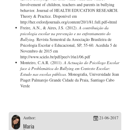
Involvement of children, teachers and parents in bullying
behavior. Journal of HEALTH EDUCATION RESEARCH.
Theory & Practice. Disponível em
http://her.oxfordjournals.org/content/20/1/81.full.pdf+html
Freire, A.N., & Aires, J.S. (2012).
A contribuição da
psicologia escolar na prevenção e no enfrentamento do
Bullying.
Revista Semestral da Associação Brasileira de
Psicologia Escolar e Educacional, SP, 55-60. Acedida 5 de
Novembro de 2015 em
http://www.scielo.br/pdf/pee/v16n1/06.pdf
Monteiro, C.A.R. (2011).
A Actuação do Psicólogo Escolar
face à Problemática do Bullying em Contexto Escolar:
Estudo nas escolas públicas.
Monografia, Universidade Jean
Piaget Palmarejo Grande Cidade da Praia, Santiago Cabo
Verde
Author:
21-06-2017
Maria