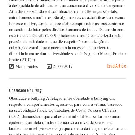
à desigualdade de atitudes no que concerne à diversidade de género.
Atitudes de exclusão e discriminação, ou de diferenças salariais
entre homens e mulheres, são algumas das características do mesmo.
Por esse motivo, torna-se necessário compreender os seus contornos
no sentido de lutar pelos direitos humanos de todos. De acordo com
os estudos de Garcia (2009) o heterossexismo é caracterizado pela
pressão da sociedade no que diz respeito à normatização da
orientação sexual, que começa ainda na escola e que leva à
dificuldade em aceitar a diversidade sexual. Segundo Murta, Prette e
Prette (2010) o …
Read Article
Maria Fontes
21-06-2017
Obesidade e bullying
Obesidade e bullying A relação entre obesidade e bullying diz
respeito a comportamentos agressivos para com a vítima, baseados
na sua condição física. Os trabalhos de Costa, Souza e Oliveira
(2012) demonstram que a obesidade infantil tem-se tornado uma
epidemia que afeta o indivíduo não só ao nível da saúde mas
também ao nível psicossocial já que o culto da imagem está a tornar-
se cada vez mais evidente do ponto de vista social. Scutti, Seo,