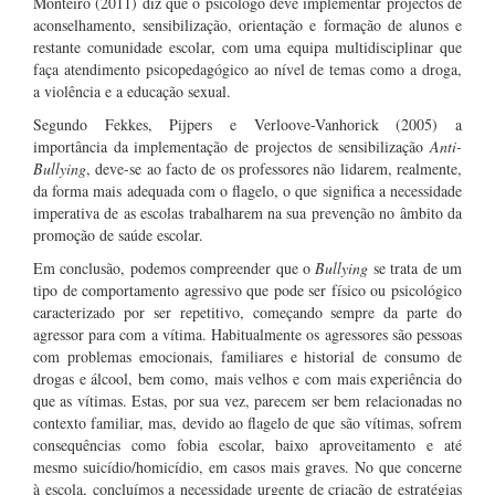
Monteiro (2011) diz que o psicólogo deve implementar projectos de
aconselhamento, sensibilização, orientação e formação de alunos e
restante comunidade escolar, com uma equipa multidisciplinar que
faça atendimento psicopedagógico ao nível de temas como a droga,
a violência e a educação sexual.
Segundo Fekkes, Pijpers e Verloove-Vanhorick (2005) a
importância da implementação de projectos de sensibilização
Anti-
Bullying
, deve-se ao facto de os professores não lidarem, realmente,
da forma mais adequada com o flagelo, o que significa a necessidade
imperativa de as escolas trabalharem na sua prevenção no âmbito da
promoção de saúde escolar.
Em conclusão, podemos compreender que o
Bullying
se trata de um
tipo de comportamento agressivo que pode ser físico ou psicológico
caracterizado por ser repetitivo, começando sempre da parte do
agressor para com a vítima. Habitualmente os agressores são pessoas
com problemas emocionais, familiares e historial de consumo de
drogas e álcool, bem como, mais velhos e com mais experiência do
que as vítimas. Estas, por sua vez, parecem ser bem relacionadas no
contexto familiar, mas, devido ao flagelo de que são vítimas, sofrem
consequências como fobia escolar, baixo aproveitamento e até
mesmo suicídio/homicídio, em casos mais graves. No que concerne
à escola, concluímos a necessidade urgente de criação de estratégias