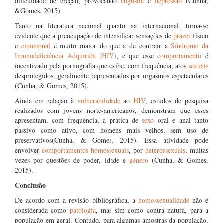
dificuldade de ereção, provocando
angústia
e
depressão
(Cunha,
&Gomes, 2015).
Tanto na literatura nacional quanto na internacional, torna-se
evidente que a preocupação de intensificar sensações de
prazer
físico
e
emocional
é muito maior do que a de contrair a
Síndrome da
Imunodeficiência Adquirida (HIV)
, e que esse
comportamento
é
incentivado pela pornografia que exibe, com frequência, atos
sexuais
desprotegidos, geralmente representados por orgasmos espetaculares
(Cunha, & Gomes, 2015).
Ainda em relação à
vulnerabilidade
ao
HIV
, estudos de pesquisa
realizados com jovens norte-americanos, demonstram que esses
apresentam, com frequência, a prática de
sexo
oral e anal tanto
passivo como ativo, com homens mais velhos, sem uso de
preservativos(Cunha, & Gomes, 2015). Essa atividade pode
envolver
comportamentos
homossexuais
, por
heterossexuais
, muitas
vezes por questões de poder, idade e
género
(Cunha, & Gomes,
2015).
Conclusão
De acordo com a revisão bibliográfica, a
homossexualidade
não é
considerada como
patologia
, mas sim como contra natura, para a
população em geral. Contudo, para algumas amostras da população,