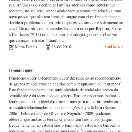
sua. Antunes (s.d.) define as famílias adotivas como aquelas que
recebem, no seu seio, responsabilidades parentais em relação a uma
nova pessoa que não tem laços de sangue com elas, frequentemente
devido a problemas de fertilidade que provocam dor e sofrimento ao
casal. De acordo com os estudos levados a cabo por Baptista, Soares
e Henriques (2013) no que concerne à adoção, podemos observar
que crianças retiradas à família …
Read Article
Maria Fontes
28-06-2016
Fenómeno queer
Fenómeno queer O fenómeno queer diz respeito ao reconhecimento
de grupos minoritários entendidos como “esquisitos" ou “estranhos”.
Este fenómeno abarca uma multiplicidade de realidades acerca da
sexualidade e da identidade de género. Para entendermos melhor o
fenómeno queer, o ideal é retrocedermos para as teorias feministas e
os estudos relacionados com as populações gay e lésbica (Santos,
2006). Pelos estudos de Oliveira e Nogueira (2009) podemos
observar que ambas as teorias se encontram lado a lado já que,
frequentemente, ao estudarmos o feminismo, estudamos também o
fenómeno queer. Considera-se ainda que o fenómeno queer pode ser