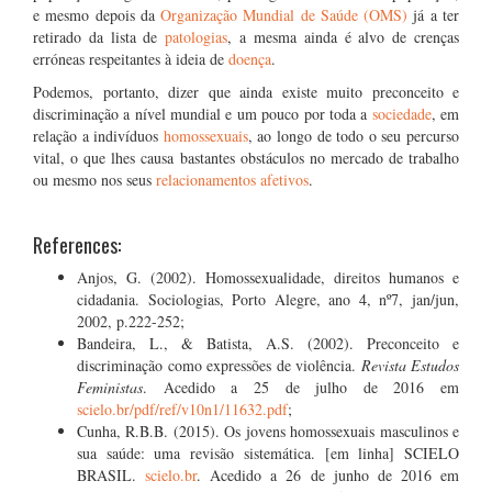
e mesmo depois da
Organização Mundial de Saúde (OMS)
já a ter
retirado da lista de
patologias
, a mesma ainda é alvo de crenças
erróneas respeitantes à ideia de
doença
.
Podemos, portanto, dizer que ainda existe muito preconceito e
discriminação a nível mundial e um pouco por toda a
sociedade
, em
relação a indivíduos
homossexuais
, ao longo de todo o seu percurso
vital, o que lhes causa bastantes obstáculos no mercado de trabalho
ou mesmo nos seus
relacionamentos afetivos
.
References:
Anjos, G. (2002). Homossexualidade, direitos humanos e
cidadania. Sociologias, Porto Alegre, ano 4, nº7, jan/jun,
2002, p.222-252;
Bandeira, L., & Batista, A.S. (2002). Preconceito e
discriminação como expressões de violência.
Revista Estudos
Feministas
. Acedido a 25 de julho de 2016 em
scielo.br/pdf/ref/v10n1/11632.pdf
;
Cunha, R.B.B. (2015). Os jovens homossexuais masculinos e
sua saúde: uma revisão sistemática. [em linha] SCIELO
BRASIL.
scielo.br
. Acedido a 26 de junho de 2016 em