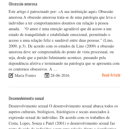
Obsessão amorosa
Este artigo é patrocinado por: «A sua instituição aqui» Obsessão
amorosa A obsessão amorosa trata-se de uma patologia que leva o
indivíduo a ter comportamentos doentios em relação à pessoa
amada. “O amor é uma emoção agradável que dá acesso a um
estado de tranquilidade e estabilidade emocional, permitindo o
acesso a uma relação feliz e saudável entre duas pessoas.” (Lino,
2009, p.3). De acordo com os estudos de Lino (2009) a obsessão
amorosa deve ser compreendida do ponto de vista processual, ou
seja, desde que a paixão fulminante acontece, passando pela
dependência afetiva e terminando na patologia que se apresenta com
os contornos obsessivos. A …
Read Article
Maria Fontes
28-06-2016
Desenvolvimento sexual
Desenvolvimento sexual O desenvolvimento sexual abarca todos os
aspetos culturais, biológicos, fisiológicos e socais associados à
expressão sexual do indivíduo. De acordo com os trabalhos de
Costa, Lopes, Souza e Patel (2001) o desenvolvimento sexual faz
parte da vida do indivíduo e tem uma relação direta e significativa