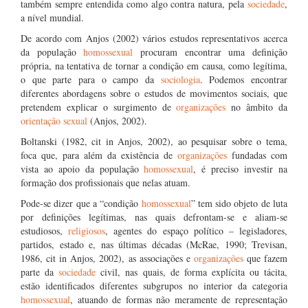
também sempre entendida como algo contra natura, pela
sociedade
,
a nível mundial.
De acordo com Anjos (2002) vários estudos representativos acerca
da população
homossexual
procuram encontrar uma definição
própria, na tentativa de tornar a condição em causa, como legítima,
o que parte para o campo da
sociologia
. Podemos encontrar
diferentes abordagens sobre o estudos de movimentos sociais, que
pretendem explicar o surgimento de
organizações
no âmbito da
orientação sexual
(Anjos, 2002).
Boltanski (1982, cit in Anjos, 2002), ao pesquisar sobre o tema,
foca que, para além da existência de
organizações
fundadas com
vista ao apoio da população
homossexual
, é preciso investir na
formação dos profissionais que nelas atuam.
Pode-se dizer que a “condição
homossexual
” tem sido objeto de luta
por definições legítimas, nas quais defrontam-se e aliam-se
estudiosos,
religiosos
, agentes do espaço político – legisladores,
partidos, estado e, nas últimas décadas (McRae, 1990; Trevisan,
1986, cit in Anjos, 2002), as associações e
organizações
que fazem
parte da
sociedade
civil, nas quais, de forma explícita ou tácita,
estão identificados diferentes subgrupos no interior da categoria
homossexual
, atuando de formas não meramente de representação