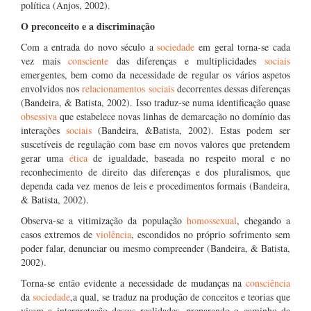
política (Anjos, 2002).
O preconceito e a discriminação
Com a entrada do novo século a
sociedade
em geral torna-se cada
vez mais
consciente
das diferenças e multiplicidades
sociais
emergentes, bem como da necessidade de regular os vários aspetos
envolvidos nos
relacionamentos sociais
decorrentes dessas diferenças
(Bandeira, & Batista, 2002). Isso traduz-se numa identificação quase
obsessiva
que estabelece novas linhas de demarcação no domínio das
interações
sociais
(Bandeira, &Batista, 2002). Estas podem ser
suscetíveis de regulação com base em novos valores que pretendem
gerar uma
ética
de igualdade, baseada no respeito moral e no
reconhecimento de direito das diferenças e dos pluralismos, que
dependa cada vez menos de leis e procedimentos formais (Bandeira,
& Batista, 2002).
Observa-se a vitimização da população
homossexual
, chegando a
casos extremos de
violência
, escondidos no próprio sofrimento sem
poder falar, denunciar ou mesmo compreender (Bandeira, & Batista,
2002).
Torna-se então evidente a necessidade de mudanças na
consciência
da
sociedade
,a qual, se traduz na produção de conceitos e teorias que
visam a interpretação dessas realidades, preparando o caminho da