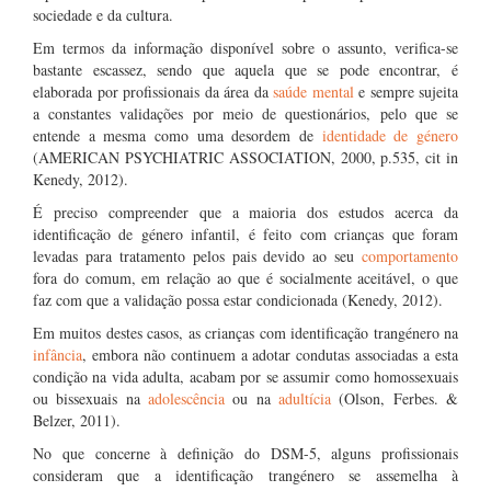
sociedade e da cultura.
Em termos da informação disponível sobre o assunto, verifica-se
bastante escassez, sendo que aquela que se pode encontrar, é
elaborada por profissionais da área da
saúde mental
e sempre sujeita
a constantes validações por meio de questionários, pelo que se
entende a mesma como uma desordem de
identidade de género
(AMERICAN PSYCHIATRIC ASSOCIATION, 2000, p.535, cit in
Kenedy, 2012).
É preciso compreender que a maioria dos estudos acerca da
identificação de género infantil, é feito com crianças que foram
levadas para tratamento pelos pais devido ao seu
comportamento
fora do comum, em relação ao que é socialmente aceitável, o que
faz com que a validação possa estar condicionada (Kenedy, 2012).
Em muitos destes casos, as crianças com identificação trangénero na
infância
, embora não continuem a adotar condutas associadas a esta
condição na vida adulta, acabam por se assumir como homossexuais
ou bissexuais na
adolescência
ou na
adultícia
(Olson, Ferbes. &
Belzer, 2011).
No que concerne à definição do DSM-5, alguns profissionais
consideram que a identificação trangénero se assemelha à