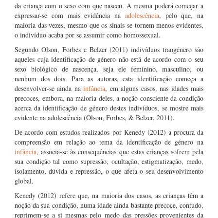
da criança com o sexo com que nasceu. A mesma poderá começar a
expressar-se com mais evidência na
adolescência
, pelo que, na
maioria das vezes, mesmo que os sinais se tornem menos evidentes,
o indivíduo acaba por se assumir como homossexual.
Segundo Olson, Forbes e Belzer (2011) indivíduos trangénero são
aqueles cuja identificação de género não está de acordo com o seu
sexo biológico de nascença, seja ele feminino, masculino, ou
nenhum dos dois. Para as autoras, esta identificação começa a
desenvolver-se ainda na
infância
, em alguns casos, nas idades mais
precoces, embora, na maioria deles, a noção consciente da condição
acerca da identificação de género destes indivíduos, se mostre mais
evidente na adolescência (Olson, Forbes, & Belzer, 2011).
De acordo com estudos realizados por Kenedy (2012) a procura da
compreensão em relação ao tema da identificação de género na
infância
, associa-se às consequências que estas crianças sofrem pela
sua condição tal como supressão, ocultação, estigmatização, medo,
isolamento, dúvida e repressão, o que afeta o seu desenvolvimento
global.
Kenedy (2012) refere que, na maioria dos casos, as crianças têm a
noção da sua condição, numa idade ainda bastante precoce, contudo,
reprimem-se a si mesmas pelo medo das pressões provenientes da