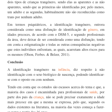
dois tipos de crianças trangénero, sendo elas as aparentes e as não
aparentes, sendo que as primeiras são identificadas por, pelo menos,
um adulto e as segundas, habitualmente não são reconhecidas como
trans por nenhum adulto.
Em termos psiquiátricos, a identificação trangénero, outrora
considerada como uma disfunção de identificação de
género
, em
idades precoces, de acordo com o DSM-5, e segundo profissionais
da área, deve deixar de ser considerada como uma disfunção, tendo
em conta a estigmatização e todas as outras consequências negativas
que estes indivíduos enfrentam, as quais, acarretam altos riscos para
os mesmos (Olson, Ferbes. & Belzer, 2011).
Conclusão
A identificação trangénero na
infância
, diz respeito à não
identificação com o sexo biológico de nascença, podendo identificar-
se com o oposto ou com nenhum.
Tendo em conta que os estudos são escassos acerca do tema e que, a
maioria dos casos é encaminhada para profissionais de
saúde
, por
parte dos pais da
criança
, não se pode precisar exatamente a idade
mais precoce em que a mesma se expressa, pelo que, segundo os
dados existentes na literatura, na maioria das vezes começa a fazer-
se notar a partir dos 16 anos.