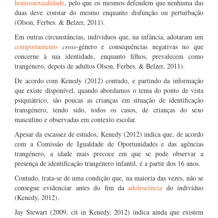
homossexualidade
, pelo que os mesmos defendem que nenhuma das
duas deve constar do mesmo enquanto disfunção ou perturbação
(Olson, Ferbes. & Belzer, 2011).
Em outras circunstâncias, indivíduos que, na infância, adotaram um
comportamento
cross
-género e consequências negativas no que
concerne à sua identidade, enquanto filhos, prevalecem como
trangénero, depois de adultos Olson, Ferbes. & Belzer, 2011).
De acordo com Kenedy (2012) contudo, e partindo da informação
que existe disponível, quando abordamos o tema do ponto de vista
psiquiátrico, são poucas as crianças em situação de identificação
transgénero, tendo sido, todos os casos, de crianças do sexo
masculino e observadas em contexto escolar.
Apesar da escassez de estudos, Kenedy (2012) indica que, de acordo
com a Comissão de Igualdade de Oportunidades e das agências
trangénero, a idade mais precoce em que se pode observar a
presença de identificação trangénero infantil, é a partir dos 16 anos.
Contudo, trata-se de uma condição que, na maioria das vezes, não se
consegue evidenciar antes do fim da
adolescência
do indivíduo
(Kenedy, 2012).
Jay Stewart (2009, cit in Kenedy, 2012) indica ainda que existem