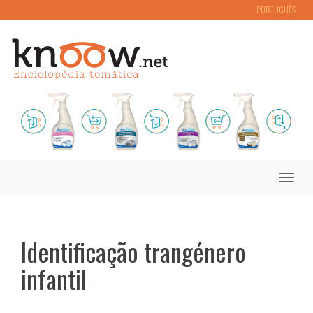
PORTUGUÊS
Toggle
naviga
Identificação trangénero
infantil