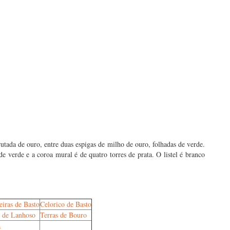
utada de ouro, entre duas espigas de milho de ouro, folhadas de verde.
e verde e a coroa mural é de quatro torres de prata. O listel é branco
eiras de Basto
Celorico de Basto
 de Lanhoso
Terras de Bouro
a