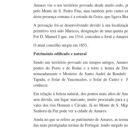
Amares viu o seu território povoado desde muito cedo, p
pelo Monte de S. Pedro Fins, mas também pelo castro exi
desta presença romana é a estrada da Geira, que ligava Br
A povoação foi-se desenvolvendo devido à sua localizaç
primitivo terá sido Marecos, designação de uma quinta p
Foi D. Manuel I que, em 1514, concedeu o foral a Amares
O atual concelho surgiu em 1853.
Património edificado e natural
Sendo um território povoado em tempos antigos, Amares
pontes do Porto e de Rodas e a torre e honra de Dorn
nomeadamente o Mosteiro de Santo André de Rendufe 
Tapada, o Solar de Vasconcelos, o Solar de Castro e P
conhecer.
Em relação à beleza natural, dos pontos mais altos de Ama
sem dúvida, um lugar marcante, muito procurado para a p
vales dos rios Homem e Cávado. Já no Monte de S. Mig
Senhora da Paz pode ver a cidade de Amares.
Ainda no que se refere ao património de Amares, as terma
das mais prestigiadas termas de Portugal, tendo surgido n