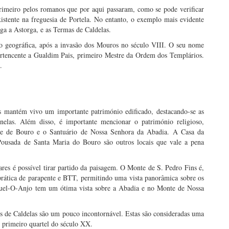
rimeiro pelos romanos que por aqui passaram, como se pode verificar
stente na freguesia de Portela. No entanto, o exemplo mais evidente
aga a Astorga, e as Termas de Caldelas.
ão geográfica, após a invasão dos Mouros no século VIII. O seu nome
ertencente a Gualdim Pais, primeiro Mestre da Ordem dos Templários.
.
 mantém vivo um importante património edificado, destacando-se as
elas. Além disso, é importante mencionar o património religioso,
e de Bouro e o Santuário de Nossa Senhora da Abadia. A Casa da
ousada de Santa Maria do Bouro são outros locais que vale a pena
res é possível tirar partido da paisagem. O Monte de S. Pedro Fins é,
rática de parapente e BTT, permitindo uma vista panorâmica sobre os
uel-O-Anjo tem um ótima vista sobre a Abadia e no Monte de Nossa
s de Caldelas são um pouco incontornável. Estas são consideradas uma
o primeiro quartel do século XX.