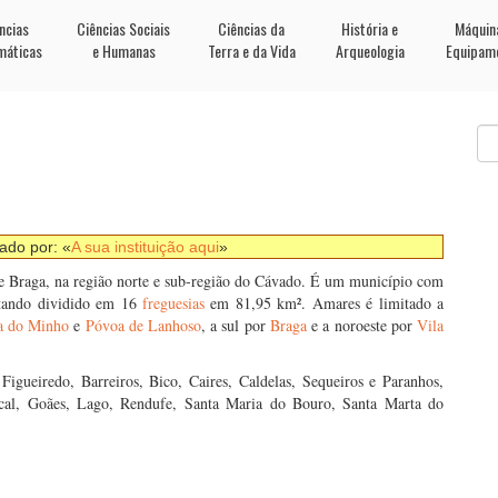
ncias
Ciências Sociais
Ciências da
História e
Máquin
máticas
e Humanas
Terra e da Vida
Arqueologia
Equipam
nado por: «
A sua instituição aqui
»
de Braga, na região norte e sub-região do Cávado. É um município com
stando dividido em 16
freguesias
em 81,95 km². Amares é limitado a
a do Minho
e
Póvoa de Lanhoso
, a sul por
Braga
e a noroeste por
Vila
igueiredo, Barreiros, Bico, Caires, Caldelas, Sequeiros e Paranhos,
Fiscal, Goães, Lago, Rendufe, Santa Maria do Bouro, Santa Marta do