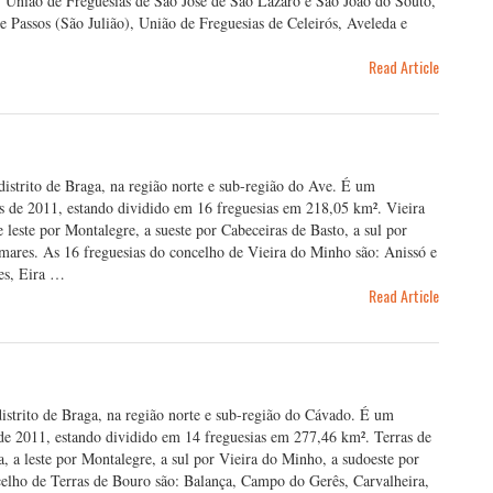
 União de Freguesias de São José de São Lázaro e São João do Souto,
e Passos (São Julião), União de Freguesias de Celeirós, Aveleda e
Read Article
istrito de Braga, na região norte e sub-região do Ave. É um
s de 2011, estando dividido em 16 freguesias em 218,05 km². Vieira
 leste por Montalegre, a sueste por Cabeceiras de Basto, a sul por
mares. As 16 freguesias do concelho de Vieira do Minho são: Anissó e
es, Eira …
Read Article
istrito de Braga, na região norte e sub-região do Cávado. É um
de 2011, estando dividido em 14 freguesias em 277,46 km². Terras de
, a leste por Montalegre, a sul por Vieira do Minho, a sudoeste por
celho de Terras de Bouro são: Balança, Campo do Gerês, Carvalheira,