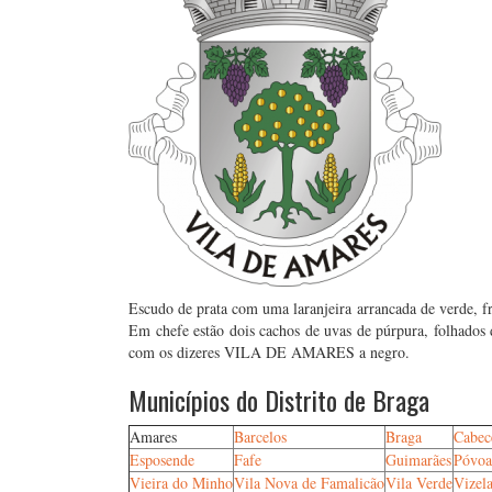
Escudo de prata com uma laranjeira arrancada de verde, fr
Em chefe estão dois cachos de uvas de púrpura, folhados d
com os dizeres VILA DE AMARES a negro.
Municípios do Distrito de Braga
Amares
Barcelos
Braga
Cabec
Esposende
Fafe
Guimarães
Póvoa
Vieira do Minho
Vila Nova de Famalicão
Vila Verde
Vizel