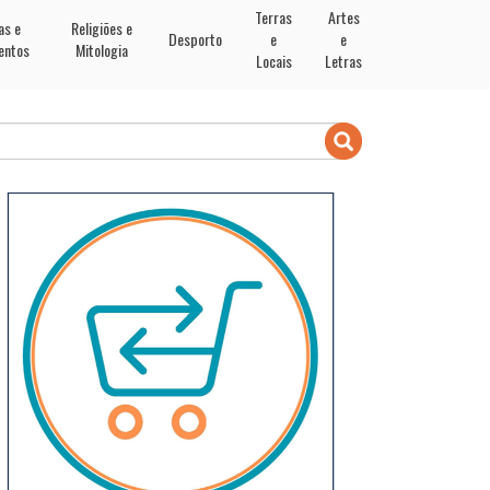
Terras
Artes
as e
Religiões e
Desporto
e
e
entos
Mitologia
Locais
Letras