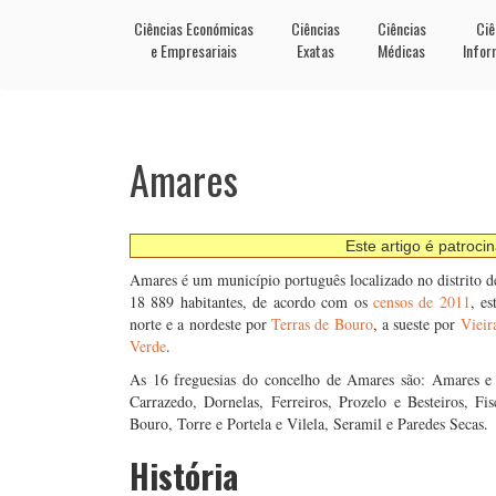
Ciências Económicas
Ciências
Ciências
Ciê
e Empresariais
Exatas
Médicas
Infor
Amares
Este artigo é patroci
Amares é um município português localizado no distrito 
18 889 habitantes, de acordo com os
censos de 2011
, e
norte e a nordeste por
Terras de Bouro
, a sueste por
Vieir
Verde
.
As 16 freguesias do concelho de Amares são: Amares e F
Carrazedo, Dornelas, Ferreiros, Prozelo e Besteiros, 
Bouro, Torre e Portela e Vilela, Seramil e Paredes Secas.
História