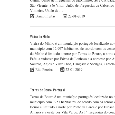
Cunha, União de Freguesias de Maximinos, Sé e Cividade,
São Vicente, São Vítor, União de Freguesias de Cabreiros 
Vimieiro, União de …
Bruno Freitas
22-01-2019
Vieira do Minho
Vieira do Minho é um município português localizado no d
município com 12 997 habitantes, de acordo com os censo
do Minho é limitado a norte por Terras de Bouro, a norte e
Fafe, a sudoeste por Póvoa de Lanhoso e a noroeste por A
Soutelo, Anjos e Vilar Chão, Caniçada e Soengas, Cantelã
Rita Pereira
22-01-2019
Terras de Bouro, Portugal
Terras de Bouro é um município português localizado no d
município com 7253 habitantes, de acordo com os censos 
Bouro é limitado a norte por Ponte da Barca e por Espanha
Amares e a oeste por Vila Verde. As 14 freguesias do con