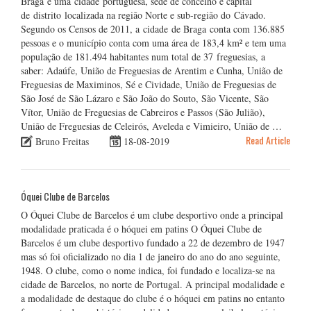
Braga é uma cidade portuguesa, sede de concelho e capital
de distrito localizada na região Norte e sub-região do Cávado.
Segundo os Censos de 2011, a cidade de Braga conta com 136.885
pessoas e o município conta com uma área de 183,4 km² e tem uma
população de 181.494 habitantes num total de 37 freguesias, a
saber: Adaúfe, União de Freguesias de Arentim e Cunha, União de
Freguesias de Maximinos, Sé e Cividade, União de Freguesias de
São José de São Lázaro e São João do Souto, São Vicente, São
Vítor, União de Freguesias de Cabreiros e Passos (São Julião),
União de Freguesias de Celeirós, Aveleda e Vimieiro, União de …
Read Article
Bruno Freitas
18-08-2019
Óquei Clube de Barcelos
O Óquei Clube de Barcelos é um clube desportivo onde a principal
modalidade praticada é o hóquei em patins O Óquei Clube de
Barcelos é um clube desportivo fundado a 22 de dezembro de 1947
mas só foi oficializado no dia 1 de janeiro do ano do ano seguinte,
1948. O clube, como o nome indica, foi fundado e localiza-se na
cidade de Barcelos, no norte de Portugal. A principal modalidade e
a modalidade de destaque do clube é o hóquei em patins no entanto