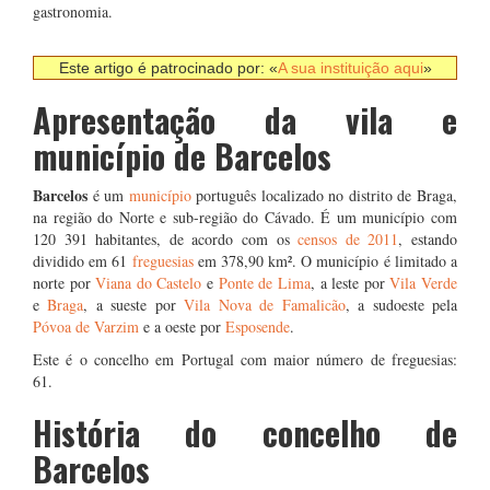
gastronomia.
Este artigo é patrocinado por: «
A sua instituição aqui
»
Apresentação da vila e
município de Barcelos
Barcelos
é um
município
português localizado no distrito de Braga,
na região do Norte e sub-região do Cávado. É um município com
120 391 habitantes, de acordo com os
censos de 2011
, estando
dividido em 61
freguesias
em 378,90 km². O município é limitado a
norte por
Viana do Castelo
e
Ponte de Lima
, a leste por
Vila Verde
e
Braga
, a sueste por
Vila Nova de Famalicão
, a sudoeste pela
Póvoa de Varzim
e a oeste por
Esposende
.
Este é o concelho em Portugal com maior número de freguesias:
61.
História do concelho de
Barcelos