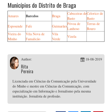
Municípios do Distrito de Braga
Cabeceiras de
Celorico de
Barcelos
Amares
Braga
Basto
Basto
Póvoa de
Terras de
Esposende
Fafe
Guimarães
Lanhoso
Bouro
Vieira do
Vila Nova de
Vila
Vizela
Minho
Famalicão
Verde
Author:
18-08-2019
Rita
Pereira
Licenciada em Ciências da Comunicação pela Universidade
do Minho e mestre em Ciências da Comunicação, com
especialização em Informação e Jornalismo pela mesma
instituição. Jornalista de profissão.