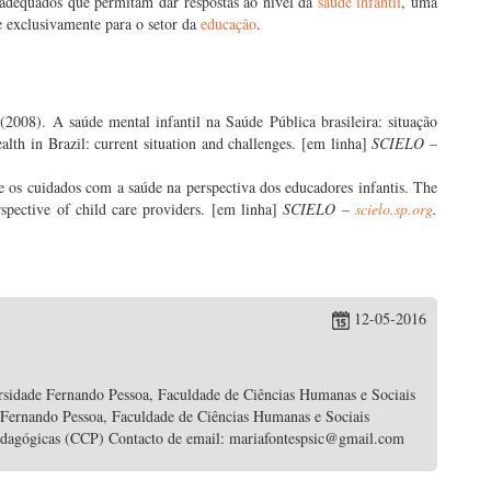
s adequados que permitam dar respostas ao nível da
saúde infantil
, uma
 exclusivamente para o setor da
educação
.
2008). A saúde mental infantil na Saúde Pública brasileira: situação
alth in Brazil: current situation and challenges. [em linha]
SCIELO –
 os cuidados com a saúde na perspectiva dos educadores infantis. The
rspective of child care providers. [em linha]
SCIELO –
scielo.sp.org
.
12-05-2016
rsidade Fernando Pessoa, Faculdade de Ciências Humanas e Sociais
 Fernando Pessoa, Faculdade de Ciências Humanas e Sociais
edagógicas (CCP) Contacto de email: mariafontespsic@gmail.com