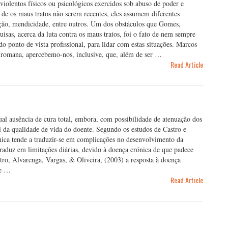
iolentos físicos ou psicológicos exercidos sob abuso de poder e
de os maus tratos não serem recentes, eles assumem diferentes
ção, mendicidade, entre outros. Um dos obstáculos que Gomes,
isas, acerca da luta contra os maus tratos, foi o fato de nem sempre
o ponto de vista profissional, para lidar com estas situações. Marcos
o-romana, apercebemo-nos, inclusive, que, além de ser …
Read Article
ual ausência de cura total, embora, com possibilidade de atenuação dos
el da qualidade de vida do doente. Segundo os estudos de Castro e
ónica tende a traduzir-se em complicações no desenvolvimento da
traduz em limitações diárias, devido à doença crónica de que padece
tro, Alvarenga, Vargas, & Oliveira, (2003) a resposta à doença
de …
Read Article