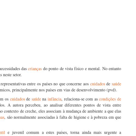
necessidades das
crianças
do ponto de vista físico e mental. No entanto
s neste setor.
representativas entre os países no que concerne aos
cuidados
de
saúde
micos, principalmente nos países em vias de desenvolvimento (pvd).
nam os
cuidados
de
saúde
na
infância
, relaciona-se com as
condições de
os. A autora percebeu, ao analisar diferentes pontos de vista entre
 contexto de creche, eles associam à mudança de ambiente a que elas
sas
, são normalmente associadas à falta de higiene e à pobreza em que
ntil
e juvenil comum a estes países, torna ainda mais urgente a