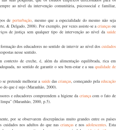
empre ao nível da intervenção comunitária, psicossocial e familiar,
ipos de
perturbação
, mesmo que a especialidade do mesmo não seja
rte, & Delgado, 2008). Por exemplo, por vezes assiste-se a
crianças
ou
ços de justiça sem qualquer tipo de intervenção ao nível da
saúde
formação dos educadores no sentido de intervir ao nível dos
cuidados
espostas nesse sentido.
 contexto de creche, é, além da alimentação equilibrada, rica em
 adequada, no sentido de garantir o seu bem-estar e a sua
qualidade de
do se pretende melhorar a
saúde
das
crianças
, começando pela
educação
po do que é sujo (Maranhão, 2000).
essores e educadores compreendem a higiene da
criança
com o fato de
limpa” (Maranhão, 2000, p.5).
mente, por se observarem discrepâncias muito grandes entre os países
os cuidados nos adultos do que nas
crianças
e nos
adolescentes
. Esta