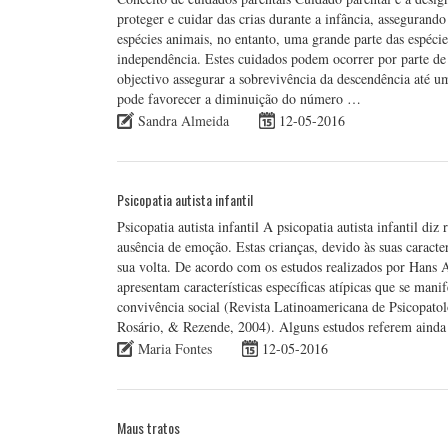
proteger e cuidar das crias durante a infância, assegurand
espécies animais, no entanto, uma grande parte das espéci
independência. Estes cuidados podem ocorrer por parte de
objectivo assegurar a sobrevivência da descendência até um
pode favorecer a diminuição do número …
Sandra Almeida
12-05-2016
Psicopatia autista infantil
Psicopatia autista infantil A psicopatia autista infantil di
ausência de emoção. Estas crianças, devido às suas caracter
sua volta. De acordo com os estudos realizados por Hans As
apresentam características específicas atípicas que se ma
convivência social (Revista Latinoamericana de Psicopatol
Rosário, & Rezende, 2004). Alguns estudos referem ainda 
Maria Fontes
12-05-2016
Maus tratos