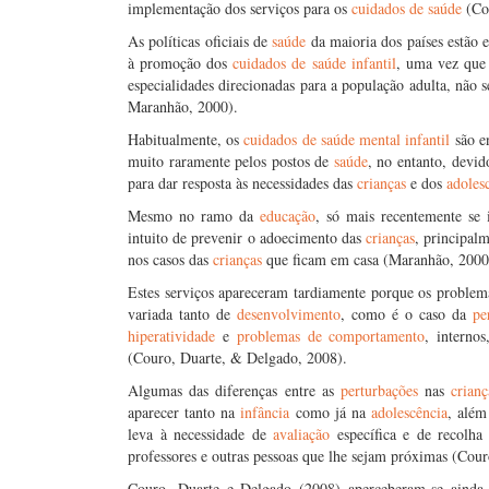
implementação dos serviços para os
cuidados de saúde
(Cou
As políticas oficiais de
saúde
da maioria dos países estão 
à promoção dos
cuidados de saúde
infantil
, uma vez que
especialidades direcionadas para a população adulta, nã
Maranhão, 2000).
Habitualmente, os
cuidados de saúde
mental
infantil
são en
muito raramente pelos postos de
saúde
, no entanto, devi
para dar resposta às necessidades das
crianças
e dos
adoles
Mesmo no ramo da
educação
, só mais recentemente se
intuito de prevenir o adoecimento das
crianças
, principal
nos casos das
crianças
que ficam em casa (Maranhão, 2000
Estes serviços apareceram tardiamente porque os proble
variada tanto de
desenvolvimento
, como é o caso da
pe
hiperatividade
e
problemas de comportamento
, intern
(Couro, Duarte, & Delgado, 2008).
Algumas das diferenças entre as
perturbações
nas
crianç
aparecer tanto na
infância
como já na
adolescência
, além
leva à necessidade de
avaliação
específica e de recolh
professores e outras pessoas que lhe sejam próximas (Cou
Couro, Duarte e Delgado (2008) aperceberam-se ainda, 