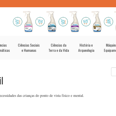
ncias
Ciências Sociais
Ciências da
História e
Máquin
máticas
e Humanas
Terra e da Vida
Arqueologia
Equipam
l
cessidades das crianças do ponto de vista físico e mental.