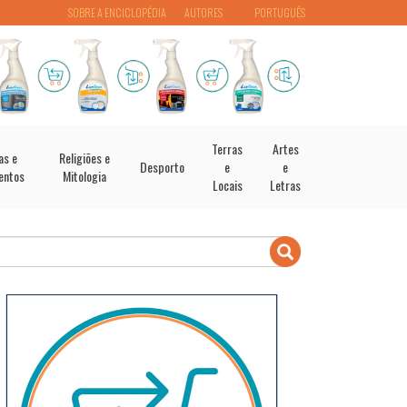
SOBRE A ENCICLOPÉDIA
AUTORES
PORTUGUÊS
Terras
Artes
as e
Religiões e
Desporto
e
e
entos
Mitologia
Locais
Letras