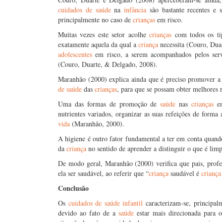
cuidados de saúde
na
infância
são bastante recentes e s
principalmente no caso de
crianças
em risco.
Muitas vezes este setor acolhe
crianças
com todos os t
exatamente aquela da qual a
criança
necessita (Couro, Dua
adolescentes
em risco, a serem acompanhados pelos servi
(Couro, Duarte, & Delgado, 2008).
Maranhão (2000) explica ainda que é preciso promover a 
de saúde
das
crianças
, para que se possam obter melhores r
Uma das formas de promoção de
saúde
nas
crianças
em
nutrientes variados, organizar as suas refeições de forma
vida
(Maranhão, 2000).
A higiene é outro fator fundamental a ter em conta quan
da
criança
no sentido de aprender a distinguir o que é lim
De modo geral, Maranhão (2000) verifica que pais, prof
ela ser saudável, ao referir que “
criança
saudável é
criança
Conclusão
Os
cuidados de saúde
infantil
caracterizam-se, principal
devido ao fato de a
saúde
estar mais direcionada para 