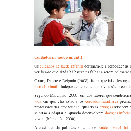
Cuidados na saúde
infantil
Os
cuidados de saúde
infantil
destinam-se a responder às 
verifica-se que ainda há bastantes falhas a serem colmatada
Couto, Duarte e Delgado (2008) dizem que há diferenças 
mental
infantil
, independentemente dos níveis sócio-econó
Segundo Maranhão (2000) um dos fatores que condicio
vida
em que elas estão e os
cuidados familiares
prestad
professores das creches que, quando as
crianças
adoecem no
se estão a adaptar e, quando desenvolvem
doenças infecio
vivem (Maranhão, 2000).
A ausência de políticas oficiais de
saúde mental
infa