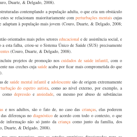
ro, Duarte, & Delgado, 2008).
estruturadas contemplando a população adulta, o que cria um obstáculo
 estes se relacionam maioritariamente com
perturbações mentais
cujas
o se adaptam à população mais jovem (Couro, Duarte, & Delgado, 2008;
tão orientados mais pelos setores
educacional
e de assistência social, e
do a esta falha, criou-se o Sistema Único de Saúde (SUS) precisamente
centes
(Couro, Duarte, & Delgado, 2008).
 incluiu projetos de promoção nos
cuidados de saúde
infantil
, com o
mente nas creches cuja
saúde
acaba por ficar mais comprometida do que
).
mas de
saúde mental
infantil
e
adolescente
são de origem extremamente
rturbação do espetro autista
, como ao nível externo, por exemplo, a
os, como
depressão
e
ansiedade
, ou mesmo por abuso de substâncias
as
e nos adultos, são o fato de, no caso das
crianças
, elas poderem
 das diferenças no
diagnóstico
de acordo com todo o contexto, o que
a de informação não só junto da
criança
como junto da família, dos
ro, Duarte, & Delgado, 2008).
nas suas pesquisas, que os estudos empíricos direcionados para os