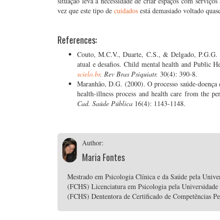
situação leva à necessidade de criar espaços com serviço
vez que este tipo de
cuidados
está demasiado voltado quase
References:
Couto, M.C.V., Duarte, C.S., & Delgado, P.G.G. (
atual e desafios. Child mental health and Public He
scielo.br
. Rev Bras Psiquiatr.
30(4): 390-8.
Maranhão, D.G. (2000). O processo saúde-doença e
health-illness process and health care from the pe
Cad. Saúde Pública
16(4): 1143-1148.
Author:
Maria Fontes
Mestrado em Psicologia Clínica e da Saúde pela Unive
(FCHS) Licenciatura em Psicologia pela Universidade
(FCHS) Dententora de Certificado de Competências P