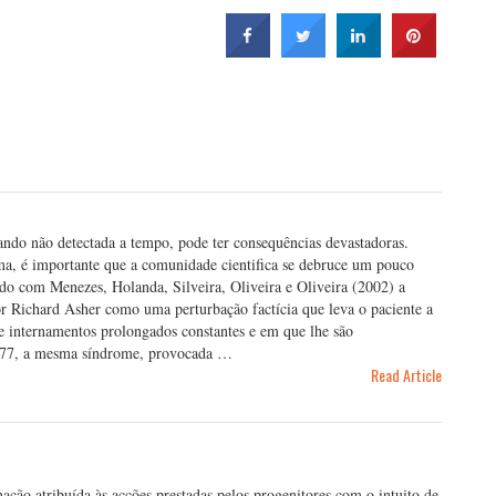
o não detectada a tempo, pode ter consequências devastadoras.
a, é importante que a comunidade cientifica se debruce um pouco
rdo com Menezes, Holanda, Silveira, Oliveira e Oliveira (2002) a
r Richard Asher como uma perturbação factícia que leva o paciente a
e internamentos prolongados constantes e em que lhe são
1977, a mesma síndrome, provocada …
Read Article
ação atribuída às acções prestadas pelos progenitores com o intuito de