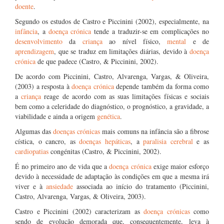
doente
.
Segundo os estudos de Castro e Piccinini (2002), especialmente, na
infância
, a
doença crónica
tende a traduzir-se em complicações no
desenvolvimento
da
criança
ao nível físico,
mental
e de
aprendizagem
, que se traduz em limitações diárias, devido à
doença
crónica
de que padece (Castro, & Piccinini, 2002).
De acordo com Piccinini, Castro, Alvarenga, Vargas, & Oliveira,
(2003) a resposta à
doença crónica
depende também da forma como
a
criança
reage de acordo com as suas limitações físicas e sociais
bem como a celeridade do diagnóstico, o prognóstico, a gravidade, a
viabilidade e ainda a origem
genética
.
Algumas das
doenças crónicas
mais comuns na infância são a fibrose
cística, o cancro, as
doenças hepáticas
, a
paralisia cerebral
e as
cardiopatias
congénitas (Castro, & Piccinini, 2002).
É no primeiro ano de vida que a
doença crónica
exige maior esforço
devido à necessidade de adaptação às condições em que a mesma irá
viver e à
ansiedade
associada ao início do tratamento (Piccinini,
Castro, Alvarenga, Vargas, & Oliveira, 2003).
Castro e Piccinini (2002) caracterizam as
doença crónicas
como
sendo de evolução demorada que, consequentemente, leva à