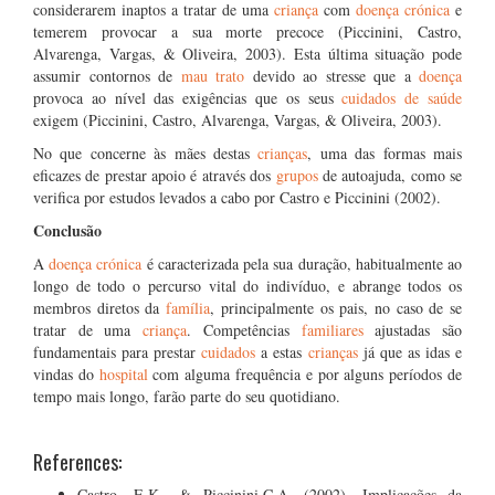
considerarem inaptos a tratar de uma
criança
com
doença crónica
e
temerem provocar a sua morte precoce (Piccinini, Castro,
Alvarenga, Vargas, & Oliveira, 2003). Esta última situação pode
assumir contornos de
mau trato
devido ao stresse que a
doença
provoca ao nível das exigências que os seus
cuidados de saúde
exigem (Piccinini, Castro, Alvarenga, Vargas, & Oliveira, 2003).
No que concerne às mães destas
crianças
, uma das formas mais
eficazes de prestar apoio é através dos
grupos
de autoajuda, como se
verifica por estudos levados a cabo por Castro e Piccinini (2002).
Conclusão
A
doença crónica
é caracterizada pela sua duração, habitualmente ao
longo de todo o percurso vital do indivíduo, e abrange todos os
membros diretos da
família
, principalmente os pais, no caso de se
tratar de uma
criança
. Competências
familiares
ajustadas são
fundamentais para prestar
cuidados
a estas
crianças
já que as idas e
vindas do
hospital
com alguma frequência e por alguns períodos de
tempo mais longo, farão parte do seu quotidiano.
References:
Castro, E.K., & Piccinini,C.A. (2002). Implicações da