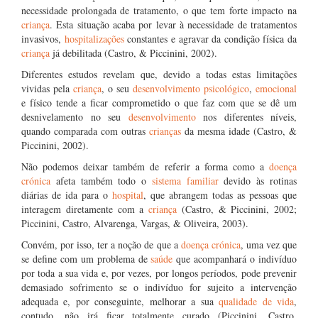
necessidade prolongada de tratamento, o que tem forte impacto na
criança
. Esta situação acaba por levar à necessidade de tratamentos
invasivos,
hospitalizações
constantes e agravar da condição física da
criança
já debilitada (Castro, & Piccinini, 2002).
Diferentes estudos revelam que, devido a todas estas limitações
vividas pela
criança
, o seu
desenvolvimento psicológico
,
emocional
e físico tende a ficar comprometido o que faz com que se dê um
desnivelamento no seu
desenvolvimento
nos diferentes níveis,
quando comparada com outras
crianças
da mesma idade (Castro, &
Piccinini, 2002).
Não podemos deixar também de referir a forma como a
doença
crónica
afeta também todo o
sistema familiar
devido às rotinas
diárias de ida para o
hospital
, que abrangem todas as pessoas que
interagem diretamente com a
criança
(Castro, & Piccinini, 2002;
Piccinini, Castro, Alvarenga, Vargas, & Oliveira, 2003).
Convém, por isso, ter a noção de que a
doença crónica
, uma vez que
se define com um problema de
saúde
que acompanhará o indivíduo
por toda a sua vida e, por vezes, por longos períodos, pode prevenir
demasiado sofrimento se o indivíduo for sujeito a intervenção
adequada e, por conseguinte, melhorar a sua
qualidade de vida
,
contudo, não irá ficar totalmente curado (Piccinini, Castro,