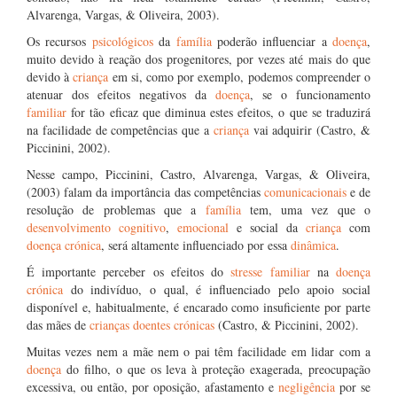
Alvarenga, Vargas, & Oliveira, 2003).
Os recursos
psicológicos
da
família
poderão influenciar a
doença
,
muito devido à reação dos progenitores, por vezes até mais do que
devido à
criança
em si, como por exemplo, podemos compreender o
atenuar dos efeitos negativos da
doença
, se o funcionamento
familiar
for tão eficaz que diminua estes efeitos, o que se traduzirá
na facilidade de competências que a
criança
vai adquirir (Castro, &
Piccinini, 2002).
Nesse campo, Piccinini, Castro, Alvarenga, Vargas, & Oliveira,
(2003) falam da importância das competências
comunicacionais
e de
resolução de problemas que a
família
tem, uma vez que o
desenvolvimento cognitivo
,
emocional
e social da
criança
com
doença crónica
, será altamente influenciado por essa
dinâmica
.
É importante perceber os efeitos do
stresse
familiar
na
doença
crónica
do indivíduo, o qual, é influenciado pelo apoio social
disponível e, habitualmente, é encarado como insuficiente por parte
das mães de
crianças doentes crónicas
(Castro, & Piccinini, 2002).
Muitas vezes nem a mãe nem o pai têm facilidade em lidar com a
doença
do filho, o que os leva à proteção exagerada, preocupação
excessiva, ou então, por oposição, afastamento e
negligência
por se