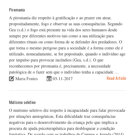
Piromania
A piromania diz respeito à gratificação e ao prazer em atear,
propositadamente, fogo e observar as suas consequências. Segundo
Gea (s.d.) o fogo está presente na vida dos seres humanos desde
sempre por diferentes motivos tais como a sua utilização para
diferentes rituais ou como forma de se defender dos predadores. O
que torna o mesmo perigoso para a sociedade é a forma como ele é
utilizado, nomeadamente, se for popositado, quando o indivíduo age
por impulso para provocar incêndios (Gea, s.d.). O que
reconhecemos por piromania é, precisamente, a necessidade
patológica de o fazer sem que o indivíduo tenha a capacidade …
Read Article
Maria Fontes
03-11-2017
Mutismo seletivo
O mutismo seletivo diz respeito à incapacidade para falar provocada
por situações ansiogénicas. Esta dificuldade traz consequências
negativas para o desenvolvimento da criança pelo que implica a
procura de ajuda psicoterapêutica para desbloquear a condição
limitativa. De acordo com os trabalhos de Campos e Arruda (2014)