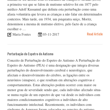
a primeira vez que se falou de mutismo seletivo foi em 1877 pelo
médico Adolf Kussamul que definiu esta perturbação como uma
afasia voluntária que levava as crianças a não falar em determinados
contextos. Mais tarde, em 1934, um psiquiatra suíço, Moritz,
denominou a mesma de mutismo eletivo, pelo facto de a criança
escolher o …
Read Article
Maria Fontes
03-11-2017
Perturbação do Espetro do Autismo
Conceito de Perturbação do Espetro do Autismo A Perturbação do
Espetro do Autismo (PEA) é uma designação que integra diversas
perturbações do desenvolvimento cerebral e neurológico, que
afectam o desenvolvimento do cérebro, as ligações entre os
neurónios (sinapses), e que resultam em alterações cognitivas e
comportamentais. Estas alterações podem ocorrer com maior ou
menor grau de severidade sendo que, cada indivíduo afectado situa-
se numa região de um espectro de que vai desde os indivíduos com
maiores condicionamentos cognitivos a indivíduos de alto
funcionamento intelectual. Recentemente, os indivíduos com
síndrome de Asperger foram colocados no espectro do autismo,