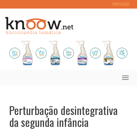
PORTUGUÊS
Toggle
naviga
Perturbação desintegrativa
da segunda infância