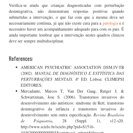
Verifica-se ainda que crianças diagnosticadas com perturbação
desintegrativa, não demonstram respostas positivas quando
submetidas a intervenção, o que faz com que a mesma deva ser
necessariamente contínua, já que não existe cura para a
patologia
e é
necessário haver um acompanhamento adequado para com os pais. É
ainda importante lembrar que a intervenção nestes quadros clínicos
deve ser sempre multidisciplinar.
References:
AMERICAN PSYCHIATRIC ASSOCIATION DSM.IV-TR
(2002).
MANUAL DE DIAGNÓSTICO E ESTTÍSTICA DAS
PERTURBAÇÕES MENTAIS
. 4ª ED. Lisboa: CLIMEPSI
EDITORES;
Mercadante, Marcos T, Van Der Gaag, Rutger J, &
Schwartzman, Jose S. (2006). Transtornos invasivos do
desenvolvimento não autísticos: síndrome de Rett, transtorno
desintegrativo da infância e transtornos invasivos do
desenvolvimento sem outra especificação.
Revista Brasileira
de Psiquiatria
, 28 (Suppl. 1), s12-s20.
http://www.scielo.br/scielo.php?pid=S1516-
44462006000500003&script=sci_arttext&tlng=pt.