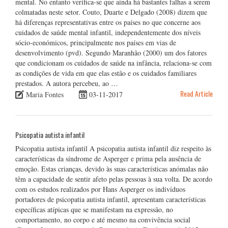
mental. No entanto verifica-se que ainda há bastantes falhas a serem
colmatadas neste setor. Couto, Duarte e Delgado (2008) dizem que
há diferenças representativas entre os países no que concerne aos
cuidados de saúde mental infantil, independentemente dos níveis
sócio-económicos, principalmente nos países em vias de
desenvolvimento (pvd). Segundo Maranhão (2000) um dos fatores
que condicionam os cuidados de saúde na infância, relaciona-se com
as condições de vida em que elas estão e os cuidados familiares
prestados. A autora percebeu, ao …
Read Article
Maria Fontes
03-11-2017
Psicopatia autista infantil
Psicopatia autista infantil A psicopatia autista infantil diz respeito às
características da síndrome de Asperger e prima pela ausência de
emoção. Estas crianças, devido às suas características anómalas não
têm a capacidade de sentir afeto pelas pessoas à sua volta. De acordo
com os estudos realizados por Hans Asperger os indivíduos
portadores de psicopatia autista infantil, apresentam características
específicas atípicas que se manifestam na expressão, no
comportamento, no corpo e até mesmo na convivência social