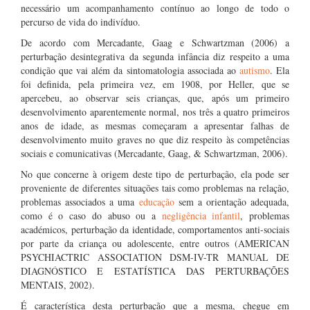
necessário um acompanhamento contínuo ao longo de todo o
percurso de vida do indivíduo.
De acordo com Mercadante, Gaag e Schwartzman (2006) a
perturbação desintegrativa da segunda infância diz respeito a uma
condição que vai além da sintomatologia associada ao
autismo
. Ela
foi definida, pela primeira vez, em 1908, por Heller, que se
apercebeu, ao observar seis crianças, que, após um primeiro
desenvolvimento aparentemente normal, nos três a quatro primeiros
anos de idade, as mesmas começaram a apresentar falhas de
desenvolvimento muito graves no que diz respeito às competências
sociais e comunicativas (Mercadante, Gaag, & Schwartzman, 2006).
No que concerne à origem deste tipo de perturbação, ela pode ser
proveniente de diferentes situações tais como problemas na relação,
problemas associados a uma
educação
sem a orientação adequada,
como é o caso do abuso ou a
negligência infantil
, problemas
académicos, perturbação da identidade, comportamentos anti-sociais
por parte da criança ou adolescente, entre outros (AMERICAN
PSYCHIACTRIC ASSOCIATION DSM-IV-TR MANUAL DE
DIAGNÓSTICO E ESTATÍSTICA DAS PERTURBAÇÕES
MENTAIS, 2002).
É característica desta perturbação que a mesma, chegue em