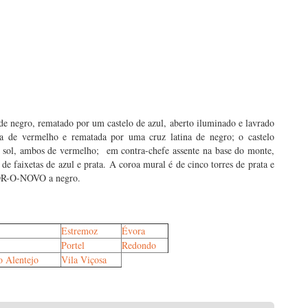
e negro, rematado por um castelo de azul, aberto iluminado e lavrado
 de vermelho e rematada por uma cruz latina de negro; o castelo
m sol, ambos de vermelho; em contra-chefe assente na base do monte,
e faixetas de azul e prata. A coroa mural é de cinco torres de prata e
OR-O-NOVO a negro.
Estremoz
Évora
Portel
Redondo
o Alentejo
Vila Viçosa