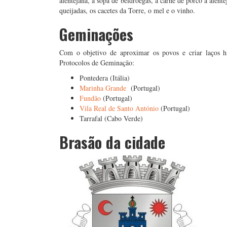
alentejana, a sopa de beldroegas, a carne de porco à alente
queijadas, os cacetes da Torre, o mel e o vinho.
Geminações
Com o objetivo de aproximar os povos e criar laços hi
Protocolos de Geminação:
Pontedera (Itália)
Marinha Grande
(Portugal)
Fundão
(Portugal)
Vila Real de Santo António
(Portugal)
Tarrafal (Cabo Verde)
Brasão da cidade