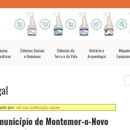
ncias
Ciências Sociais
Ciências da
História e
Máquin
máticas
e Humanas
Terra e da Vida
Arqueologia
Equipam
al
nado por: «
A sua instituição aqui
»
 município de Montemor-o-Novo