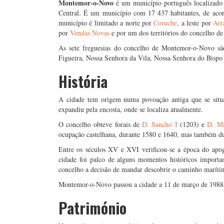
Montemor-o-Novo
é um município português localizad
Central. É um município com 17 437 habitantes, de ac
município é limitado a norte por
Coruche
, a leste por
Arr
por
Vendas Novas
e por um dos territórios do concelho d
As sete freguesias do concelho de Montemor-o-Novo são
Figueira, Nossa Senhora da Vila, Nossa Senhora do Bispo 
História
A cidade tem origem numa povoação antiga que se situa
expandiu pela encosta, onde se localiza atualmente.
O concelho obteve forais de
D. Sancho I
(1203) e
D. Ma
ocupação castelhana, durante 1580 e 1640, mas também dur
Entre os séculos XV e XVI verificou-se a época do ap
cidade foi palco de alguns momentos históricos impor
concelho a decisão de mandar descobrir o caminho marítim
Montemor-o-Novo passou a cidade a 11 de março de 1988
Património