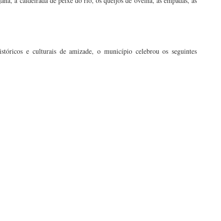
jana, a caldeirada de peixe do rio, os queijos de ovelha, as empadas, as
stóricos e culturais de amizade, o município celebrou os seguintes