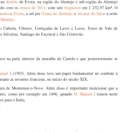
o no
distrito
de Évora, na região do Alentejo e sub-região do Alentejo
ordo com os
censos de 2011
, com sete
freguesias
em 1 232,97 km². O
aiolos
e
Évora
, a sul por
Viana do Alentejo
e
Alcácer do Sal
e a oeste
e
Montijo
.
 Cabrela, Ciborro, Cortiçadas de Lavre e Lavre, Foros de Vale de
e Silveiras, Santiago do Escoural e São Cristóvão.
va na parte interior da muralha do Castelo e que posteriormente se
nuel I
(1503). Além disso teve um papel fundamental no combate à
ante as invasões francesas, no início do século XIX.
ogeu de Montemor-o-Novo. Além disso é importante mencionar que a
tantes, como por exemplo em 1496, quando
D. Manuel I
tomou neste
o para a Índia.
.