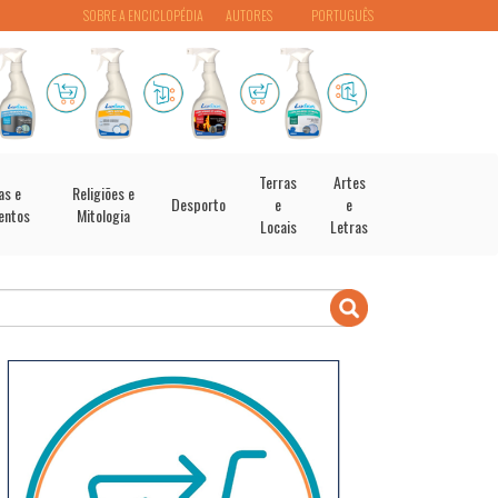
SOBRE A ENCICLOPÉDIA
AUTORES
PORTUGUÊS
Terras
Artes
as e
Religiões e
Desporto
e
e
entos
Mitologia
Locais
Letras