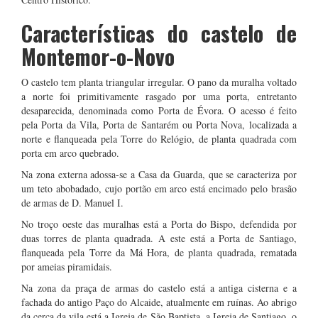
Características do castelo de
Montemor-o-Novo
O castelo tem planta triangular irregular. O pano da muralha voltado
a norte foi primitivamente rasgado por uma porta, entretanto
desaparecida, denominada como Porta de Évora. O acesso é feito
pela Porta da Vila, Porta de Santarém ou Porta Nova, localizada a
norte e flanqueada pela Torre do Relógio, de planta quadrada com
porta em arco quebrado.
Na zona externa adossa-se a Casa da Guarda, que se caracteriza por
um teto abobadado, cujo portão em arco está encimado pelo brasão
de armas de D. Manuel I.
No troço oeste das muralhas está a Porta do Bispo, defendida por
duas torres de planta quadrada. A este está a Porta de Santiago,
flanqueada pela Torre da Má Hora, de planta quadrada, rematada
por ameias piramidais.
Na zona da praça de armas do castelo está a antiga cisterna e a
fachada do antigo Paço do Alcaide, atualmente em ruínas. Ao abrigo
da cerca da vila está a Igreja de São Baptista, a Igreja de Santiago, o