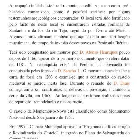
A ocupação inicial deste local remonta, acredita-se, a um castro pré-
histórico romanizado, como é possível verificar por alguns
testemunhos arqueológicos encontrados. O local terá sido fortificado
pelo facto de neste local se encontrarem estradas romanas de
Santarém e da foz do rio Tejo, seguindo por Évora até Mérida.
Alguns autores afirmam também que aqui existiu uma fortificação
muçulmana, do tempo da invasão destes povos na Península Ibérica.
Terá sido conquistado aos mouros por
D. Afonso Henriques
pouco
depois de 1166, apesar de o primeiro documento que o refere datar
de 1181. Na reconquista cristã da Península, a povoação foi
conquistada pelas forças de
D. Sancho I
. O monarca concedeu-lhe a
carta de foral em 1203 e estima-se que a construção do castelo
medieval se iniciou nesta fase. Durante o reinado de
D. Dinis
começaram a ser construídas as defesas da povoação, incluindo a
cerca da vila, em 1365. Ao longo dos anos foram realizadas obras
de reparação, remodelação e reconstrução.
O castelo de Montemor-o-Novo está classificado como Monumento
Nacional desde 5 de janeiro de 1951.
Em 1997 a Câmara Municipal aprovou o “Programa de Recuperação
e Revitalização do Castelo”, integrado no Plano de Salvaguarda do
Centro Histórico.