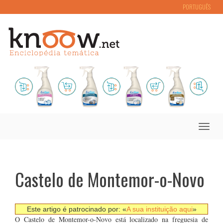
PORTUGUÊS
Toggle
naviga
Castelo de Montemor-o-Novo
Este artigo é patrocinado por: «
A sua instituição aqui
»
O Castelo de Montemor-o-Novo está localizado na freguesia de