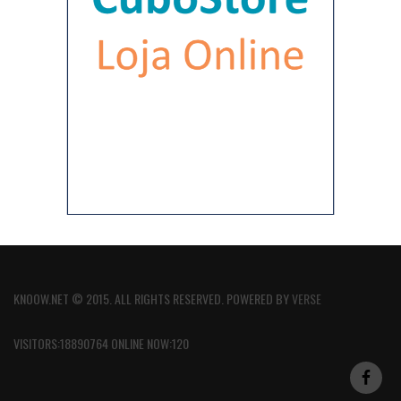
KNOOW.NET © 2015. ALL RIGHTS RESERVED. POWERED BY
VERSE
VISITORS:18890764 ONLINE NOW:120