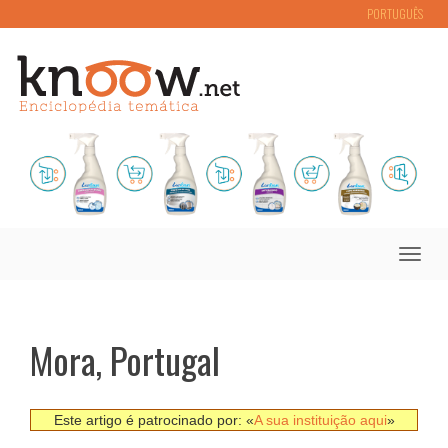
PORTUGUÊS
Toggle
naviga
Mora, Portugal
Este artigo é patrocinado por: «
A sua instituição aqui
»