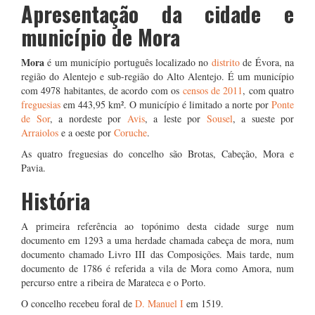
Apresentação da cidade e
município de Mora
Mora
é um município português localizado no
distrito
de Évora, na
região do Alentejo e sub-região do Alto Alentejo. É um município
com 4978 habitantes, de acordo com os
censos de 2011
, com quatro
freguesias
em 443,95 km². O município é limitado a norte por
Ponte
de Sor
, a nordeste por
Avis
, a leste por
Sousel
, a sueste por
Arraiolos
e a oeste por
Coruche
.
As quatro freguesias do concelho são Brotas, Cabeção, Mora e
Pavia.
História
A primeira referência ao topónimo desta cidade surge num
documento em 1293 a uma herdade chamada cabeça de mora, num
documento chamado Livro III das Composições. Mais tarde, num
documento de 1786 é referida a vila de Mora como Amora, num
percurso entre a ribeira de Marateca e o Porto.
O concelho recebeu foral de
D. Manuel I
em 1519.