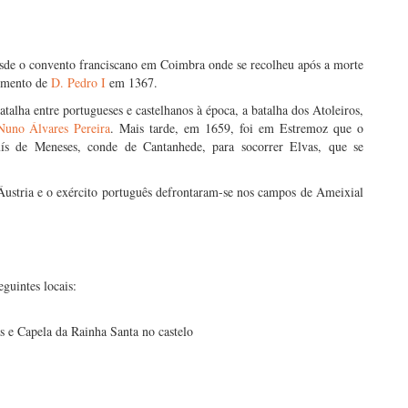
sde o convento franciscano em Coimbra onde se recolheu após a morte
cimento de
D. Pedro I
em 1367.
alha entre portugueses e castelhanos à época, a batalha dos Atoleiros,
Nuno Álvares Pereira
. Mais tarde, em 1659, foi em Estremoz que o
ís de Meneses, conde de Cantanhede, para socorrer Elvas, que se
ustria e o exército português defrontaram-se nos campos de Ameixial
eguintes locais:
s e Capela da Rainha Santa no castelo