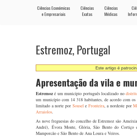
Ciências Económicas
Ciências
Ciências
Ciê
e Empresariais
Exatas
Médicas
Infor
Estremoz, Portugal
Este artigo é patroci
Apresentação da vila e mu
Estremoz
é um município português localizado no
distrit
um município com 14 318 habitantes, de acordo com o
limitado a norte por
Sousel
e
Fronteira
, a nordeste por
M
Arraiolos
.
As nove freguesias do concelho de Estremoz são Ameixia
André), Évora Monte, Glória, São Bento do Cortiço
Mamporcão e São Bento de Ana Loura e Veiros.