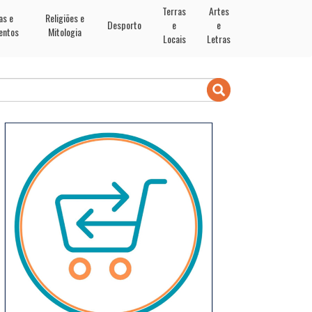
Terras
Artes
as e
Religiões e
Desporto
e
e
entos
Mitologia
Locais
Letras