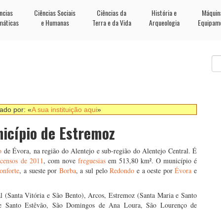
ncias
Ciências Sociais
Ciências da
História e
Máquin
máticas
e Humanas
Terra e da Vida
Arqueologia
Equipam
nado por: «
A sua instituição aqui
»
nicípio de Estremoz
o
de Évora, na região do Alentejo e sub-região do Alentejo Central. É
s
censos de 2011
, com nove
freguesias
em 513,80 km². O município é
onforte
, a sueste por
Borba
, a sul pelo
Redondo
e a oeste por
Évora
e
l (Santa Vitória e São Bento), Arcos, Estremoz (Santa Maria e Santo
 e Santo Estêvão, São Domingos de Ana Loura, São Lourenço de