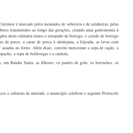
stremoz é marcado pelos montados de sobreiros e de azinheiras, pelas
aberes transmitidos ao longo das gerações, criando uma gastronomia à
los desta culinária temos o ensopado de borrego, o cozido de borrego
e de porco, a carne de porco à alentejana, a feijoada, as favas com
s” assadas no forno. Além disso, convém mencionar a sopa de cação, a
aspacho, a sopa de beldroegas e a cachola.
um Rainha Santa, as filhoses, os pastéis de grão, os borrachos, os
icos e culturais de amizade, o município celebrou o seguinte Protocolo