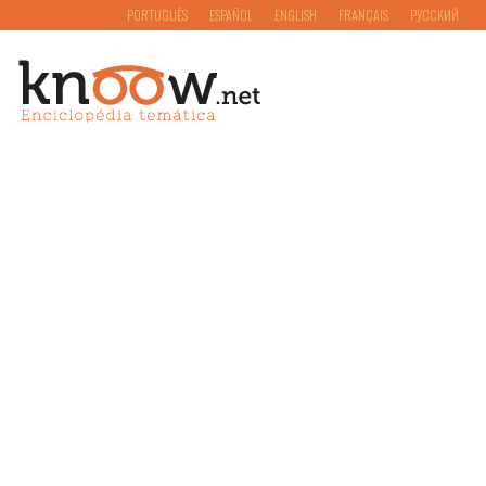
PORTUGUÊS
ESPAÑOL
ENGLISH
FRANÇAIS
РУССКИЙ