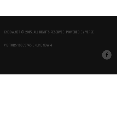
KNOOW.NET © 2015. ALL RIGHTS RESERVED. POWERED BY
VERSE
VISITORS:18899745 ONLINE NOW:4