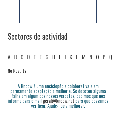
Sectores de actividad
A
B
C
D
E
F
G
H
I
J
K
L
M
N
O
P
Q
No Results
A Knoow é uma enciclopédia colaborativa e em
permamente adaptação e melhoria. Se detetou alguma
falha em algum dos nossos verbetes, pedimos que nos
informe para o mail
geral@knoow.net
para que possamos
verificar. Ajude-nos a melhorar.