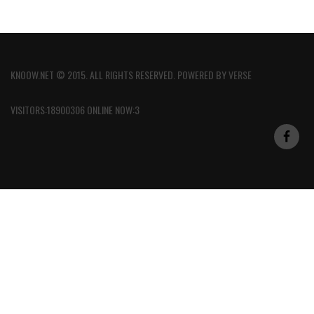
KNOOW.NET © 2015. ALL RIGHTS RESERVED. POWERED BY
VERSE
VISITORS:18900306 ONLINE NOW:3