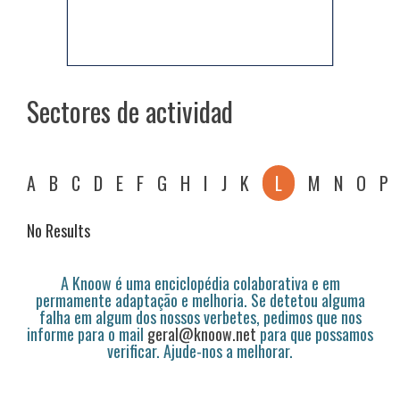
Sectores de actividad
A
B
C
D
E
F
G
H
I
J
K
L
M
N
O
P
No Results
A Knoow é uma enciclopédia colaborativa e em
permamente adaptação e melhoria. Se detetou alguma
falha em algum dos nossos verbetes, pedimos que nos
informe para o mail
geral@knoow.net
para que possamos
verificar. Ajude-nos a melhorar.