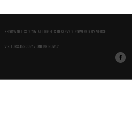
KNOOW.NET © 2015. ALL RIGHTS RESERVED. POWERED BY
VERSE
VISITORS:18900247 ONLINE NOW:2