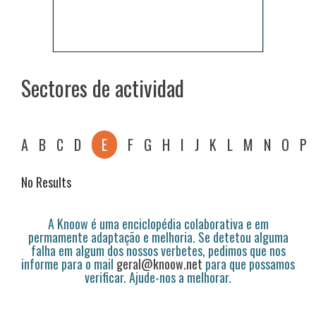
Sectores de actividad
A
B
C
D
E
F
G
H
I
J
K
L
M
N
O
P
No Results
A Knoow é uma enciclopédia colaborativa e em
permamente adaptação e melhoria. Se detetou alguma
falha em algum dos nossos verbetes, pedimos que nos
informe para o mail
geral@knoow.net
para que possamos
verificar. Ajude-nos a melhorar.