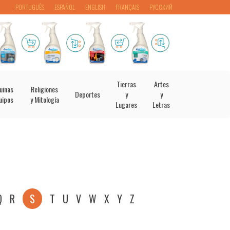
PORTUGUÊS
ESPAÑOL
ENGLISH
FRANÇAIS
РУССКИЙ
Tierras
Artes
uinas
Religiones
Deportes
y
y
uipos
y Mitología
Lugares
Letras
Q
R
S
T
U
V
W
X
Y
Z