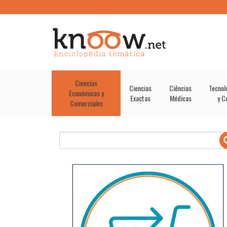
Ciencias
Ciencias
Ciências
Tecnol
Económicas y
Exactas
Médicas
y C
Comerciales