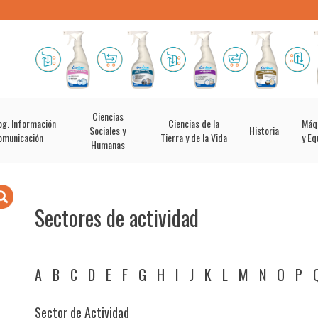
Ciencias
og. Información
Ciencias de la
Máq
Sociales y
Historia
omunicación
Tierra y de la Vida
y Eq
Humanas
Sectores de actividad
A
B
C
D
E
F
G
H
I
J
K
L
M
N
O
P
Sector de Actividad