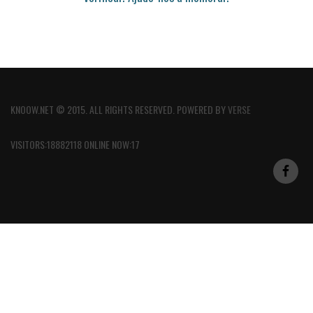
KNOOW.NET © 2015. ALL RIGHTS RESERVED. POWERED BY
VERSE
VISITORS:18882118 ONLINE NOW:17