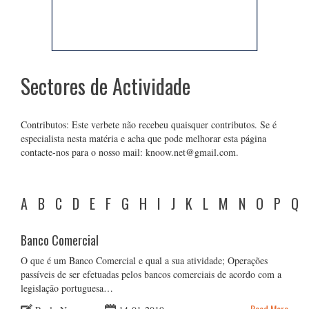
Sectores de Actividade
Contributos: Este verbete não recebeu quaisquer contributos. Se é
especialista nesta matéria e acha que pode melhorar esta página
contacte-nos para o nosso mail: knoow.net@gmail.com.
A
B
C
D
E
F
G
H
I
J
K
L
M
N
O
P
Q
Banco Comercial
O que é um Banco Comercial e qual a sua atividade; Operações
passíveis de ser efetuadas pelos bancos comerciais de acordo com a
legislação portuguesa…
Read More