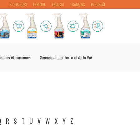
PORTUGUÊS
ESPAÑOL
ENGLISH
FRANÇAIS
РУССКИЙ
ociales et humaines
Sciences de la Terre et de la Vie
Q
R
S
T
U
V
W
X
Y
Z