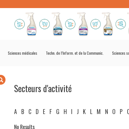
Sciences médicales
Techn. de l’Inform. et de la Communic.
Sciences s
Secteurs d'activité
A
B
C
D
E
F
G
H
I
J
K
L
M
N
O
P
No Results