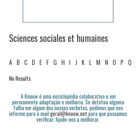
Sciences sociales et humaines
A
B
C
D
E
F
G
H
I
J
K
L
M
N
O
P
Q
No Results
A Knoow é uma enciclopédia colaborativa e em
permamente adaptação e melhoria. Se detetou alguma
falha em algum dos nossos verbetes, pedimos que nos
informe para o mail
geral@knoow.net
para que possamos
verificar. Ajude-nos a melhorar.