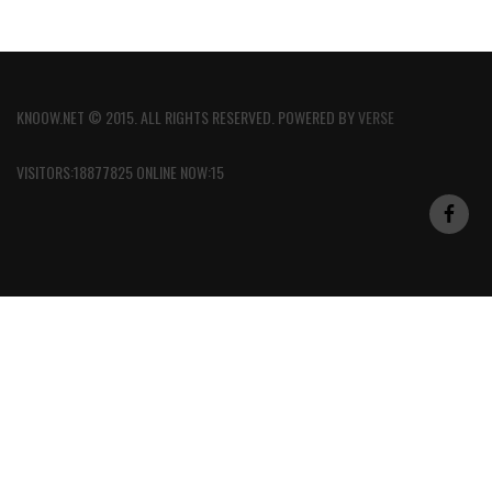
KNOOW.NET © 2015. ALL RIGHTS RESERVED. POWERED BY
VERSE
VISITORS:18877825 ONLINE NOW:15