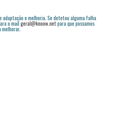
 adaptação e melhoria. Se detetou alguma falha
ara o mail
geral@knoow.net
para que possamos
a melhorar.