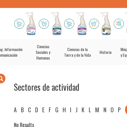
Ciencias
og. Información
Ciencias de la
Máq
Sociales y
Historia
omunicación
Tierra y de la Vida
y Eq
Humanas
Sectores de actividad
A
B
C
D
E
F
G
H
I
J
K
L
M
N
O
P
No Results