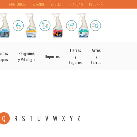
PORTUGUÊS
ESPAÑOL
ENGLISH
FRANÇAIS
РУССКИЙ
Tierras
Artes
uinas
Religiones
Deportes
y
y
uipos
y Mitología
Lugares
Letras
Q
R
S
T
U
V
W
X
Y
Z