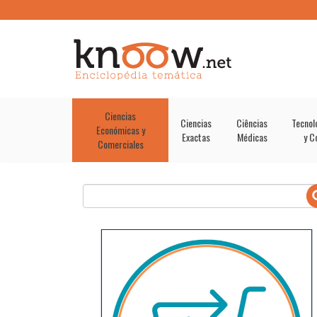
Ciencias
Ciencias
Ciências
Tecnol
Económicas y
Exactas
Médicas
y C
Comerciales