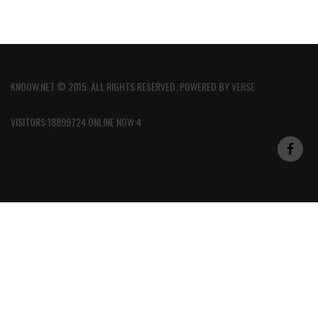
KNOOW.NET © 2015. ALL RIGHTS RESERVED. POWERED BY
VERSE
VISITORS:18899724 ONLINE NOW:4