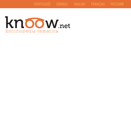
PORTUGUÊS
ESPAÑOL
ENGLISH
FRANÇAIS
РУССКИЙ