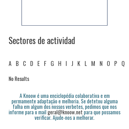
Sectores de actividad
A
B
C
D
E
F
G
H
I
J
K
L
M
N
O
P
Q
No Results
A Knoow é uma enciclopédia colaborativa e em
permamente adaptação e melhoria. Se detetou alguma
falha em algum dos nossos verbetes, pedimos que nos
informe para o mail
geral@knoow.net
para que possamos
verificar. Ajude-nos a melhorar.