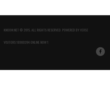
KNOOW.NET © 2015. ALL RIGHTS RESERVED. POWERED BY
VERSE
VISITORS:18900284 ONLINE NOW:1