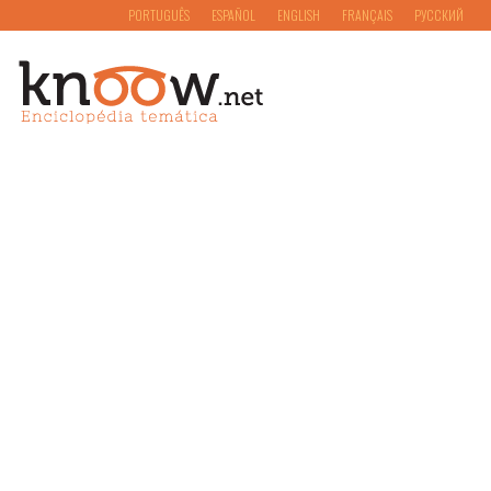
PORTUGUÊS
ESPAÑOL
ENGLISH
FRANÇAIS
РУССКИЙ