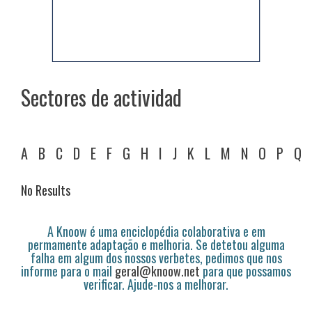
Sectores de actividad
A
B
C
D
E
F
G
H
I
J
K
L
M
N
O
P
Q
No Results
A Knoow é uma enciclopédia colaborativa e em
permamente adaptação e melhoria. Se detetou alguma
falha em algum dos nossos verbetes, pedimos que nos
informe para o mail
geral@knoow.net
para que possamos
verificar. Ajude-nos a melhorar.