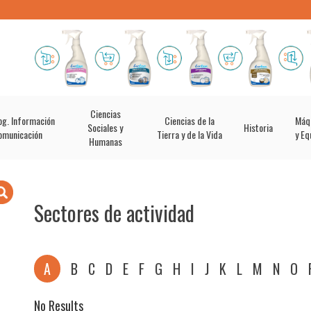
Ciencias
og. Información
Ciencias de la
Máq
Sociales y
Historia
omunicación
Tierra y de la Vida
y Eq
Humanas
Sectores de actividad
A
B
C
D
E
F
G
H
I
J
K
L
M
N
O
No Results