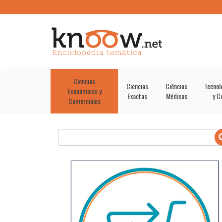
Ciencias
Ciencias
Ciências
Tecnol
Económicas y
Exactas
Médicas
y C
Comerciales