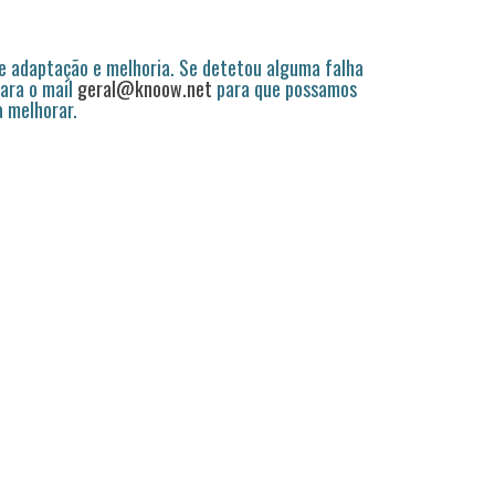
 adaptação e melhoria. Se detetou alguma falha
ara o mail
geral@knoow.net
para que possamos
a melhorar.