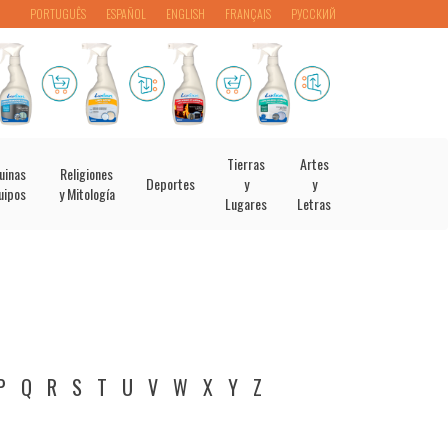
PORTUGUÊS
ESPAÑOL
ENGLISH
FRANÇAIS
РУССКИЙ
Tierras
Artes
uinas
Religiones
Deportes
y
y
uipos
y Mitología
Lugares
Letras
P
Q
R
S
T
U
V
W
X
Y
Z