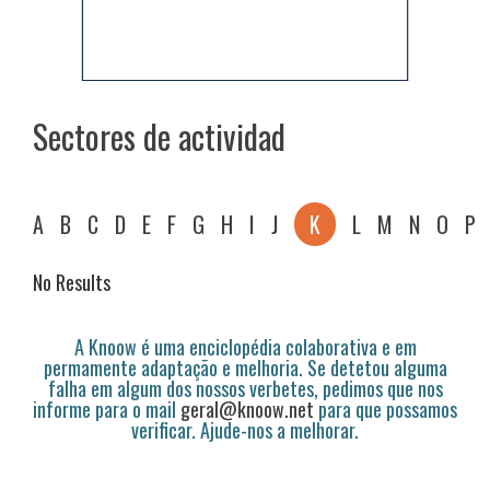
Sectores de actividad
A
B
C
D
E
F
G
H
I
J
K
L
M
N
O
P
No Results
A Knoow é uma enciclopédia colaborativa e em
permamente adaptação e melhoria. Se detetou alguma
falha em algum dos nossos verbetes, pedimos que nos
informe para o mail
geral@knoow.net
para que possamos
verificar. Ajude-nos a melhorar.