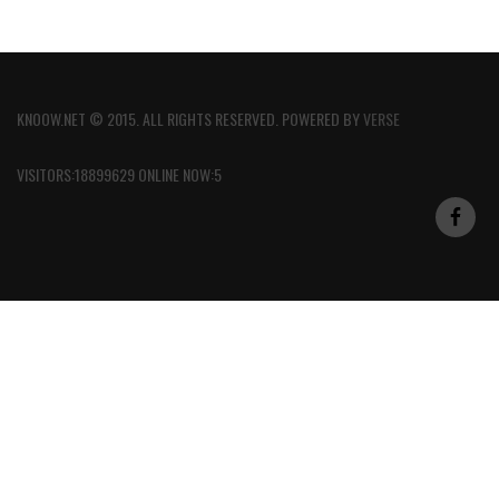
KNOOW.NET © 2015. ALL RIGHTS RESERVED. POWERED BY
VERSE
VISITORS:18899629 ONLINE NOW:5