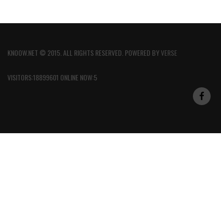
KNOOW.NET © 2015. ALL RIGHTS RESERVED. POWERED BY
VERSE
VISITORS:18899601 ONLINE NOW:5