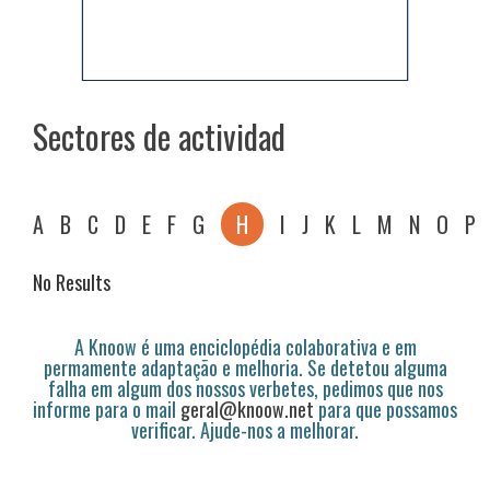
Sectores de actividad
A
B
C
D
E
F
G
H
I
J
K
L
M
N
O
P
No Results
A Knoow é uma enciclopédia colaborativa e em
permamente adaptação e melhoria. Se detetou alguma
falha em algum dos nossos verbetes, pedimos que nos
informe para o mail
geral@knoow.net
para que possamos
verificar. Ajude-nos a melhorar.