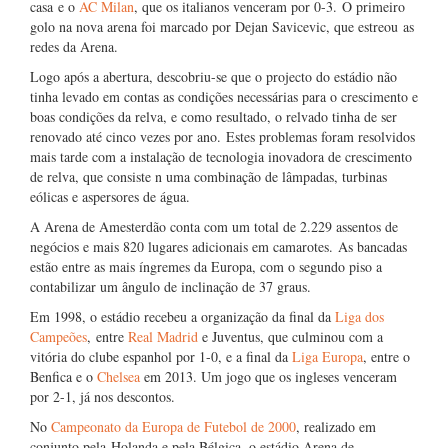
casa e o
AC Milan
, que os italianos venceram por 0-3. O primeiro
golo na nova arena foi marcado por Dejan Savicevic, que estreou as
redes da Arena.
Logo após a abertura, descobriu-se que o projecto do estádio não
tinha levado em contas as condições necessárias para o crescimento e
boas condições da relva, e como resultado, o relvado tinha de ser
renovado até cinco vezes por ano. Estes problemas foram resolvidos
mais tarde com a instalação de tecnologia inovadora de crescimento
de relva, que consiste n uma combinação de lâmpadas, turbinas
eólicas e aspersores de água.
A Arena de Amesterdão conta com um total de 2.229 assentos de
negócios e mais 820 lugares adicionais em camarotes. As bancadas
estão entre as mais íngremes da Europa, com o segundo piso a
contabilizar um ângulo de inclinação de 37 graus.
Em 1998, o estádio recebeu a organização da final da
Liga dos
Campeões
, entre
Real Madrid
e Juventus, que culminou com a
vitória do clube espanhol por 1-0, e a final da
Liga Europa
, entre o
Benfica e o
Chelsea
em 2013. Um jogo que os ingleses venceram
por 2-1, já nos descontos.
No
Campeonato da Europa de Futebol de 2000
, realizado em
conjunto pela Holanda e pela Bélgica, o estádio Arena de