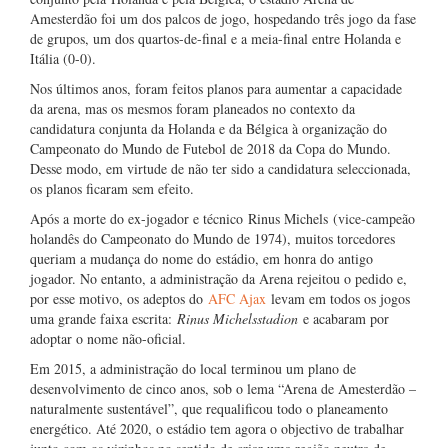
Amesterdão foi um dos palcos de jogo, hospedando três jogo da fase
de grupos, um dos quartos-de-final e a meia-final entre Holanda e
Itália (0-0).
Nos últimos anos, foram feitos planos para aumentar a capacidade
da arena, mas os mesmos foram planeados no contexto da
candidatura conjunta da Holanda e da Bélgica à organização do
Campeonato do Mundo de Futebol de 2018 da Copa do Mundo.
Desse modo, em virtude de não ter sido a candidatura seleccionada,
os planos ficaram sem efeito.
Após a morte do ex-jogador e técnico Rinus Michels (vice-campeão
holandês do Campeonato do Mundo de 1974), muitos torcedores
queriam a mudança do nome do estádio, em honra do antigo
jogador. No entanto, a administração da Arena rejeitou o pedido e,
por esse motivo, os adeptos do
AFC Ajax
levam em todos os jogos
uma grande faixa escrita:
Rinus Michelsstadion
e acabaram por
adoptar o nome não-oficial.
Em 2015, a administração do local terminou um plano de
desenvolvimento de cinco anos, sob o lema “Arena de Amesterdão –
naturalmente sustentável”, que requalificou todo o planeamento
energético. Até 2020, o estádio tem agora o objectivo de trabalhar