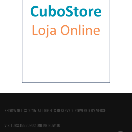
KNOOW.NET © 2015. ALL RIGHTS RESERVED. POWERED BY
VERSE
VISITORS:18880903 ONLINE NOW:10