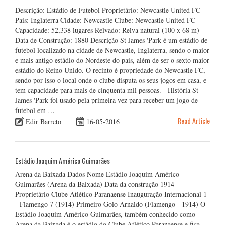
Descrição: Estádio de Futebol Proprietário: Newcastle United FC
País: Inglaterra Cidade: Newcastle Clube: Newcastle United FC
Capacidade: 52,338 lugares Relvado: Relva natural (100 x 68 m)
Data de Construção: 1880 Descrição St James 'Park é um estádio de
futebol localizado na cidade de Newcastle, Inglaterra, sendo o maior
e mais antigo estádio do Nordeste do país, além de ser o sexto maior
estádio do Reino Unido. O recinto é propriedade do Newcastle FC,
sendo por isso o local onde o clube disputa os seus jogos em casa, e
tem capacidade para mais de cinquenta mil pessoas. História St
James 'Park foi usado pela primeira vez para receber um jogo de
futebol em …
Read Article
Edir Barreto
16-05-2016
Estádio Joaquim Américo Guimarães
Arena da Baixada Dados Nome Estádio Joaquim Américo
Guimarães (Arena da Baixada) Data da construção 1914
Proprietário Clube Atlético Paranaense Inauguração Internacional 1
- Flamengo 7 (1914) Primeiro Golo Arnaldo (Flamengo - 1914) O
Estádio Joaquim Américo Guimarães, também conhecido como
Arena da Baixada é o estádio do Clube Atlético Paranaense e fica