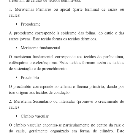
(resultam de células de tecidos definitivos).
1. Meristemas Primário ou apical (parte terminal de raízes ou
caules)
Protoderme
A protoderme corresponde à epiderme das folhas, do caule e das
raízes jovens. Este tecido forma os tecidos dérmicos.
Meristema fundamental
O meristema fundamental corresponde aos tecidos do parênquima,
colênquima e esclerênquima. Estes tecidos formam assim os tecidos
de sustentação e de preenchimento.
Procâmbio
O procâmbio corresponde ao xilema e floema primário, dando por
isso origem aos tecidos de condução.
2. Meristema Secundário ou intercalar (promove o crescimento do
caule)
Câmbio vascular
O câmbio vascular encontra-se particularmente no centro da raiz e
do caule, geralmente organizado em forma de cilindro. Este