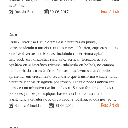
as células, …
Read Article
Inês da Silva
30-06-2017
Caule
Caule- Descrição Caule é uma das estruturas da planta,
correspondendo a um eixo, muitas vezes cilíndrico, cujo crescimento
envolve diversos meristemas, incluindo o meristema apical.
Este pode ser horizontal, rastejante, vertical, trepador, aéreo,
aquático ou subterrâneo (rizoma, tubérculo ou bolbo), no entanto,
na maioria dos casos é aéreo. No caso das árvores o caule pode
apresentar um crescimento secundário que transforma o caule numa
estrutura lenhosa designada por tronco. O caule pode também ser
herbáceo ou arbustivo (se for lenhoso). Se este for aéreo lenhoso
pode designar-se por espique, haste ou colmo, consoante a
resistência, a estrutura que os compõe, a localização dos nós (se …
Read Article
Sandra Almeida
30-06-2017
Colmo