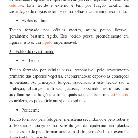
celulose
. Este tecido é externo e tem por função auxiliar na
sustentação de órgãos externos como folhas e caule em crescimento.
Esclerênquima
Tecido formado por células mortas, muito pouco flexível,
geralmente bastante rígido. Este tecido possui preenchimento em
lignina, isto é, um
lípido
impermeável.
3. Tecido de revestimento
Epiderme
Tecido formado por células vivas, responsável pelo revestimento
primário das espécies vegetais, encontrando-se exposto às condições
ambientais. As principais funções associadas a este tecido são a
proteção, absorção e trocas gasosas, possuindo estruturas que
auxiliam nestas funções entre as quais se encontram nos
estómatos
,
os acúleos, os pelos (tricomas) e os espinhos.
Periderme
Tecido formado pela felogene, meristema secundário, e pelo súber e
a feloderme, surge como substituição da epiderme em plantas
lenhosas, onde pode formar uma camada impermeável, um exemplo
deste tecido é a cortiça.