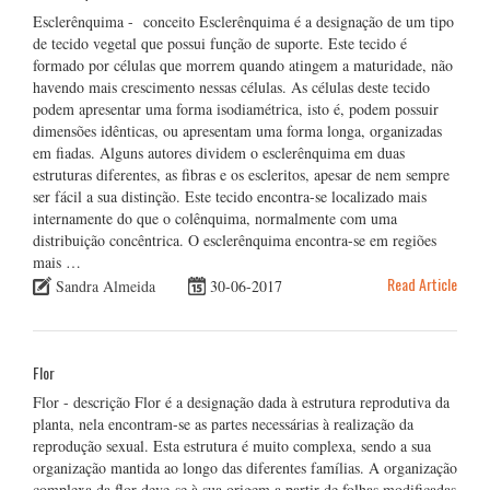
Esclerênquima - conceito Esclerênquima é a designação de um tipo
de tecido vegetal que possui função de suporte. Este tecido é
formado por células que morrem quando atingem a maturidade, não
havendo mais crescimento nessas células. As células deste tecido
podem apresentar uma forma isodiamétrica, isto é, podem possuir
dimensões idênticas, ou apresentam uma forma longa, organizadas
em fiadas. Alguns autores dividem o esclerênquima em duas
estruturas diferentes, as fibras e os escleritos, apesar de nem sempre
ser fácil a sua distinção. Este tecido encontra-se localizado mais
internamente do que o colênquima, normalmente com uma
distribuição concêntrica. O esclerênquima encontra-se em regiões
mais …
Read Article
Sandra Almeida
30-06-2017
Flor
Flor - descrição Flor é a designação dada à estrutura reprodutiva da
planta, nela encontram-se as partes necessárias à realização da
reprodução sexual. Esta estrutura é muito complexa, sendo a sua
organização mantida ao longo das diferentes famílias. A organização
complexa da flor deve-se à sua origem a partir de folhas modificadas