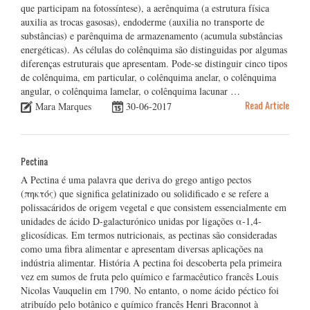
que participam na fotossíntese), a aerênquima (a estrutura física
auxilia as trocas gasosas), endoderme (auxilia no transporte de
substâncias) e parênquima de armazenamento (acumula substâncias
energéticas). As células do colênquima são distinguidas por algumas
diferenças estruturais que apresentam. Pode-se distinguir cinco tipos
de colênquima, em particular, o colênquima anelar, o colênquima
angular, o colênquima lamelar, o colênquima lacunar …
Read Article
Mara Marques
30-06-2017
Pectina
A Pectina é uma palavra que deriva do grego antigo pectos
(πηκτός) que significa gelatinizado ou solidificado e se refere a
polissacáridos de origem vegetal e que consistem essencialmente em
unidades de ácido D-galacturónico unidas por ligações α-1,4-
glicosídicas. Em termos nutricionais, as pectinas são consideradas
como uma fibra alimentar e apresentam diversas aplicações na
indústria alimentar. História A pectina foi descoberta pela primeira
vez em sumos de fruta pelo químico e farmacêutico francês Louis
Nicolas Vauquelin em 1790. No entanto, o nome ácido péctico foi
atribuído pelo botânico e químico francês Henri Braconnot à