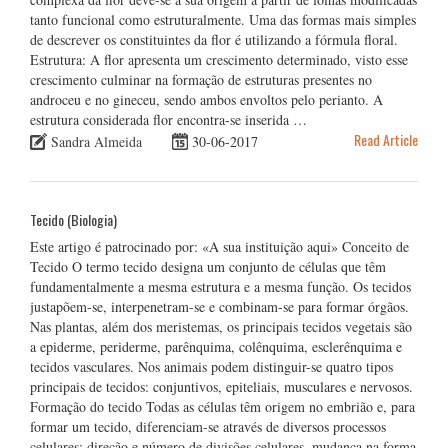
tanto funcional como estruturalmente. Uma das formas mais simples
de descrever os constituintes da flor é utilizando a fórmula floral.
Estrutura: A flor apresenta um crescimento determinado, visto esse
crescimento culminar na formação de estruturas presentes no
androceu e no gineceu, sendo ambos envoltos pelo perianto. A
estrutura considerada flor encontra-se inserida …
Read Article
Sandra Almeida
30-06-2017
Tecido (Biologia)
Este artigo é patrocinado por: «A sua instituição aqui» Conceito de
Tecido O termo tecido designa um conjunto de células que têm
fundamentalmente a mesma estrutura e a mesma função. Os tecidos
justapõem-se, interpenetram-se e combinam-se para formar órgãos.
Nas plantas, além dos meristemas, os principais tecidos vegetais são
a epiderme, periderme, parênquima, colênquima, esclerênquima e
tecidos vasculares. Nos animais podem distinguir-se quatro tipos
principais de tecidos: conjuntivos, epiteliais, musculares e nervosos.
Formação do tecido Todas as células têm origem no embrião e, para
formar um tecido, diferenciam-se através de diversos processos
celulares: direção e número de divisões celulares, mudança na forma