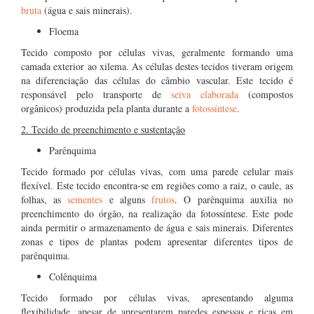
bruta
(água e sais minerais).
Floema
Tecido composto por células vivas, geralmente formando uma
camada exterior ao xilema. As células destes tecidos tiveram origem
na diferenciação das células do câmbio vascular. Este tecido é
responsável pelo transporte de
seiva elaborada
(compostos
orgânicos) produzida pela planta durante a
fotossíntese
.
2. Tecido de preenchimento e sustentação
Parênquima
Tecido formado por células vivas, com uma parede celular mais
flexível. Este tecido encontra-se em regiões como a raiz, o caule, as
folhas, as
sementes
e alguns
frutos
. O parênquima auxilia no
preenchimento do órgão, na realização da fotossíntese. Este pode
ainda permitir o armazenamento de água e sais minerais. Diferentes
zonas e tipos de plantas podem apresentar diferentes tipos de
parênquima.
Colênquima
Tecido formado por células vivas, apresentando alguma
flexibilidade, apesar de apresentarem paredes espessas e ricas em