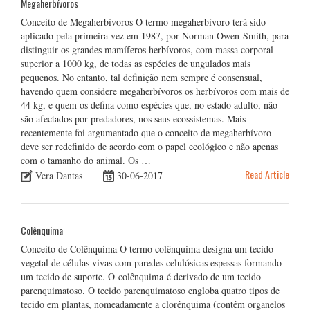
Megaherbívoros
Conceito de Megaherbívoros O termo megaherbívoro terá sido
aplicado pela primeira vez em 1987, por Norman Owen-Smith, para
distinguir os grandes mamíferos herbívoros, com massa corporal
superior a 1000 kg, de todas as espécies de ungulados mais
pequenos. No entanto, tal definição nem sempre é consensual,
havendo quem considere megaherbívoros os herbívoros com mais de
44 kg, e quem os defina como espécies que, no estado adulto, não
são afectados por predadores, nos seus ecossistemas. Mais
recentemente foi argumentado que o conceito de megaherbívoro
deve ser redefinido de acordo com o papel ecológico e não apenas
com o tamanho do animal. Os …
Read Article
Vera Dantas
30-06-2017
Colênquima
Conceito de Colênquima O termo colênquima designa um tecido
vegetal de células vivas com paredes celulósicas espessas formando
um tecido de suporte. O colênquima é derivado de um tecido
parenquimatoso. O tecido parenquimatoso engloba quatro tipos de
tecido em plantas, nomeadamente a clorênquima (contêm organelos