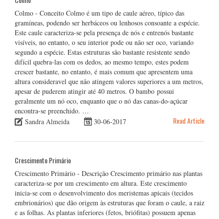
Colmo - Conceito Colmo é um tipo de caule aéreo, típico das
gramíneas, podendo ser herbáceos ou lenhosos consoante a espécie.
Este caule caracteriza-se pela presença de nós e entrenós bastante
visíveis, no entanto, o seu interior pode ou não ser oco, variando
segundo a espécie. Estas estruturas são bastante resistente sendo
difícil quebra-las com os dedos, ao mesmo tempo, estes podem
crescer bastante, no entanto, é mais comum que apresentem uma
altura consideravel que não atingem valores superiores a um metros,
apesar de puderem atingir até 40 metros. O bambo possui
geralmente um nó oco, enquanto que o nó das canas-do-açúcar
encontra-se preenchido. …
Read Article
Sandra Almeida
30-06-2017
Crescimento Primário
Crescimento Primário - Descrição Crescimento primário nas plantas
caracteriza-se por um crescimento em altura. Este crescimento
inicia-se com o desenvolvimento dos meristemas apicais (tecidos
embrionários) que dão origem às estruturas que foram o caule, a raiz
e as folhas. As plantas inferiores (fetos, briófitas) possuem apenas