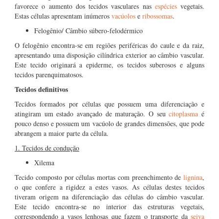
favorece o aumento dos tecidos vasculares nas
espécies
vegetais.
Estas células apresentam inúmeros
vacúolos
e
ribossomas
.
Felogênio/ Câmbio súbero-felodérmico
O felogênio encontra-se em regiões periféricas do caule e da raiz,
apresentando uma disposição cilíndrica exterior ao câmbio vascular.
Este tecido originará a epiderme, os tecidos suberosos e alguns
tecidos parenquimatosos.
Tecidos definitivos
Tecidos formados por células que possuem uma diferenciação e
atingiram um estado avançado de maturação. O seu
citoplasma
é
pouco denso e possuem um vacúolo de grandes dimensões, que pode
abrangem a maior parte da célula.
1. Tecidos de condução
Xilema
Tecido composto por células mortas com preenchimento de
lignina
,
o que confere a rigidez a estes vasos. As células destes tecidos
tiveram origem na diferenciação das células do câmbio vascular.
Este tecido encontra-se no interior das estruturas vegetais,
correspondendo a vasos lenhosas que fazem o transporte da
seiva