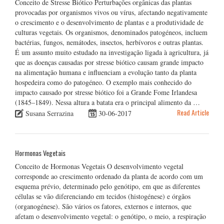
Conceito de Stresse Biótico Perturbações orgânicas das plantas
provocadas por organismos vivos ou vírus, afectando negativamente
o crescimento e o desenvolvimento de plantas e a produtividade de
culturas vegetais. Os organismos, denominados patogéneos, incluem
bactérias, fungos, nemátodes, insectos, herbívoros e outras plantas.
É um assunto muito estudado na investigação ligada à agricultura, já
que as doenças causadas por stresse biótico causam grande impacto
na alimentação humana e influenciam a evolução tanto da planta
hospedeira como do patogéneo. O exemplo mais conhecido do
impacto causado por stresse biótico foi a Grande Fome Irlandesa
(1845–1849). Nessa altura a batata era o principal alimento da …
Read Article
Susana Serrazina
30-06-2017
Hormonas Vegetais
Conceito de Hormonas Vegetais O desenvolvimento vegetal
corresponde ao crescimento ordenado da planta de acordo com um
esquema prévio, determinado pelo genótipo, em que as diferentes
células se vão diferenciando em tecidos (histogénese) e órgãos
(organogénese). São vários os fatores, externos e internos, que
afetam o desenvolvimento vegetal: o genótipo, o meio, a respiração