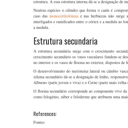
estrutura. A essa estrutura interna dá-se a designação de 
Noutras espécies o cilindro que forma o caule é compost
caso das
monocotiledóneas
e nas herbáceas não surge 
interligados e ramificados entre o córtex e a medula ao lo
a medula.
Estrutura secundaria
A estrutura secundaria surge com o crescimento secundá
crescimento secundário os vasos vasculares fundem-se de
no interior e os vasos de floema no exterior, dispostos de
O desenvolvimento do meristema lateral ou câmbio vascu
xilema secundário dá-se a designação de lenho, responsáve
Alburno (parte jovem e viva) e o Cerne (parte mais velha 
O floema secundário corresponde ao componente vivo da c
como felogénio, súber e feloderme que atribuem uma maior 
References:
Fontes: