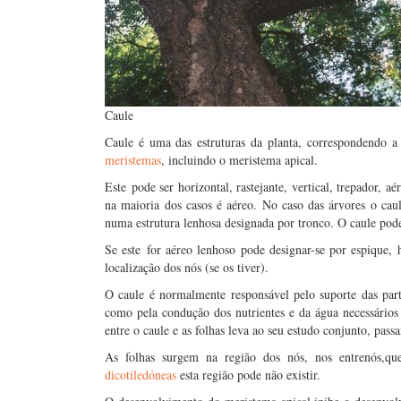
Caule
Caule é uma das estruturas da planta, correspondendo a 
meristemas
, incluindo o meristema apical.
Este pode ser horizontal, rastejante, vertical, trepador, 
na maioria dos casos é aéreo. No caso das árvores o cau
numa estrutura lenhosa designada por tronco. O caule po
Se este for aéreo lenhoso pode designar-se por espique, 
localização dos nós (se os tiver).
O caule é normalmente responsável pelo suporte das part
como pela condução dos nutrientes e da água necessários 
entre o caule e as folhas leva ao seu estudo conjunto, pass
As folhas surgem na região dos nós, nos entrenós,qu
dicotiledóneas
esta região pode não existir.