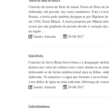
Teoria do fluxo de massa
Conceito de teoria do fluxo de massa Teoria do fluxo de m
elaborada, sob pressão, nos vasos condutores. Esta é a teo
floema, a teoria pode também designar-se por Hipótese do 
em 1930, Ernst Münch. A teoria proposta por Münch defen
ocorre por um gradiente de pressão devido à variação das 
na região …
Sandra Almeida
29-08-2017
Seiva Bruta
Conceito de Seiva Bruta Seiva bruta é a designação atribu
desloca nos vasos do xilema (estes vasos situam-se na zona
deslocando-se de forma unidireccional para as folhas, onde
elaborada. Os minerais e a água que formam a seiva bruta s
a um défice de água na zona radicular (diferença de conce
Sandra Almeida
29-08-2017
Eudicotiledóneas