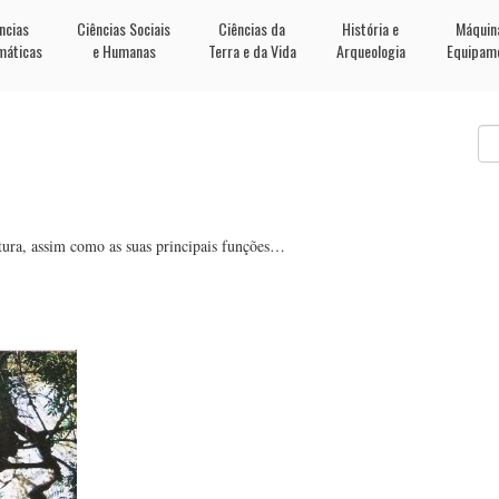
ncias
Ciências Sociais
Ciências da
História e
Máquin
máticas
e Humanas
Terra e da Vida
Arqueologia
Equipam
rutura, assim como as suas principais funções…