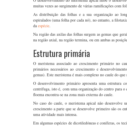
O desenvolvimento do meristema apical inibe o desenvolvi
muitas vezes ao surgimento de várias ramificações com f
As distribuição das folhas e a sua organização ao lo
espiralados (uma folha por cada nó), no entanto, a filotaxi
da
espécie
.
Na região das axilas das folhas surgem as gemas que gera
na região axial, na região termina, ou em ambas as posiçõ
Estrutura primária
O meristema associado ao crescimento primário no cau
primários necessários ao crescimento e desenvolvimento
gemas). Este meristema é mais complexo no caule do que n
O desenvolvimento primário apresenta uma estrutura co
centrífuga, isto é, com uma organização do centro para o 
floema encontra-se na zona mais externa do caule.
No caso do caule, o meristema apical não desenvolve u
crescimento a parte que se desenvolve primeiro são os en
uma atividade mais intensa.
Em algumas espécies de dicotiledóneas e coníferas, os tec