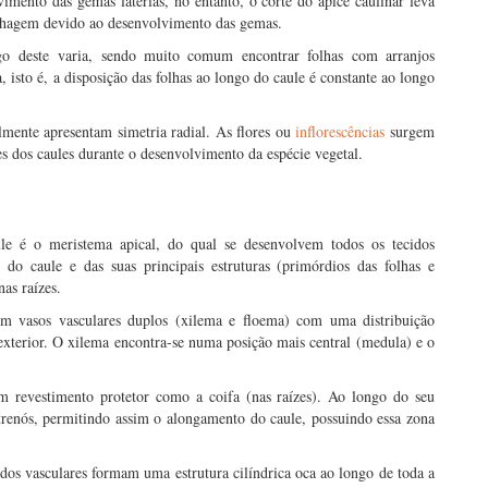
mento das gemas laterias, no entanto, o corte do ápice caulinar leva
olhagem devido ao desenvolvimento das gemas.
ngo deste varia, sendo muito comum encontrar folhas com arranjos
a, isto é, a disposição das folhas ao longo do caule é constante ao longo
lmente apresentam simetria radial. As flores ou
inflorescências
surgem
es dos caules durante o desenvolvimento da espécie vegetal.
le é o meristema apical, do qual se desenvolvem todos os tecidos
 do caule e das suas principais estruturas (primórdios das folhas e
as raízes.
m vasos vasculares duplos (xilema e floema) com uma distribuição
exterior. O xilema encontra-se numa posição mais central (medula) e o
m revestimento protetor como a coifa (nas raízes). Ao longo do seu
trenós, permitindo assim o alongamento do caule, possuindo essa zona
idos vasculares formam uma estrutura cilíndrica oca ao longo de toda a