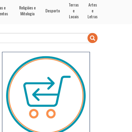
Terras
Artes
as e
Religiões e
Desporto
e
e
entos
Mitologia
Locais
Letras