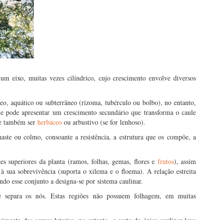
um eixo, muitas vezes cilíndrico, cujo crescimento envolve diversos
aéreo, aquático ou subterrâneo (rizoma, tubérculo ou bolbo), no entanto,
le pode apresentar um crescimento secundário que transforma o caule
de também ser
herbáceo
ou arbustivo (se for lenhoso).
haste ou colmo, consoante a resistência, a estrutura que os compõe, a
es superiores da planta (ramos, folhas, gemas, flores e
frutos
), assim
à sua sobrevivência (suporta o xilema e o floema). A relação estreita
ando esse conjunto a designa-se por sistema caulinar.
e separa os nós. Estas regiões não possuem folhagem, em muitas