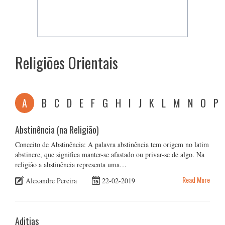
Religiões Orientais
A
B
C
D
E
F
G
H
I
J
K
L
M
N
O
P
Abstinência (na Religião)
Conceito de Abstinência: A palavra abstinência tem origem no latim
abstinere, que significa manter-se afastado ou privar-se de algo. Na
religião a abstinência representa uma…
Read More
Alexandre Pereira
22-02-2019
Aditias