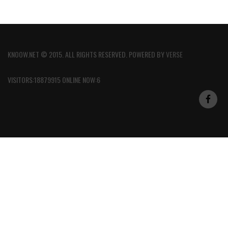
KNOOW.NET © 2015. ALL RIGHTS RESERVED. POWERED BY
VERSE
VISITORS:18879915 ONLINE NOW:6