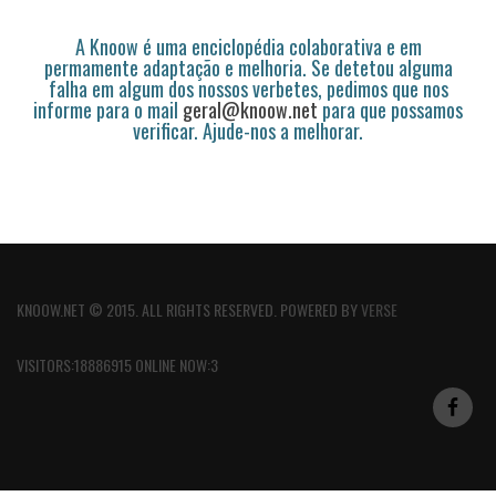
A Knoow é uma enciclopédia colaborativa e em
permamente adaptação e melhoria. Se detetou alguma
falha em algum dos nossos verbetes, pedimos que nos
informe para o mail
geral@knoow.net
para que possamos
verificar. Ajude-nos a melhorar.
KNOOW.NET © 2015. ALL RIGHTS RESERVED. POWERED BY
VERSE
VISITORS:18886915 ONLINE NOW:3