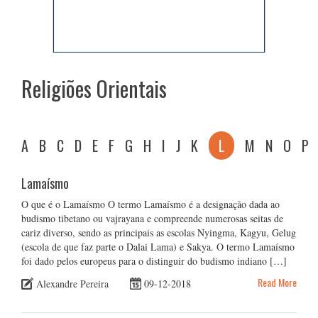
Religiões Orientais
A
B
C
D
E
F
G
H
I
J
K
L
M
N
O
P
Lamaísmo
O que é o Lamaísmo O termo Lamaísmo é a designação dada ao
budismo tibetano ou vajrayana e compreende numerosas seitas de
cariz diverso, sendo as principais as escolas Nyingma, Kagyu, Gelug
(escola de que faz parte o Dalai Lama) e Sakya. O termo Lamaísmo
foi dado pelos europeus para o distinguir do budismo indiano […]
Read More
Alexandre Pereira
09-12-2018