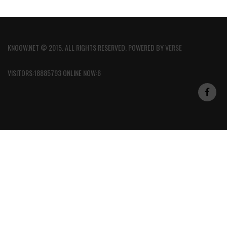
KNOOW.NET © 2015. ALL RIGHTS RESERVED. POWERED BY
VERSE
VISITORS:18885793 ONLINE NOW:6