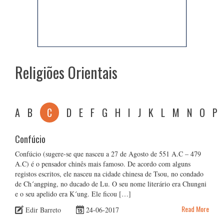
Religiões Orientais
A
B
C
D
E
F
G
H
I
J
K
L
M
N
O
P
Confúcio
Confúcio (sugere-se que nasceu a 27 de Agosto de 551 A.C – 479
A.C) é o pensador chinês mais famoso. De acordo com alguns
registos escritos, ele nasceu na cidade chinesa de Tsou, no condado
de Ch´angping, no ducado de Lu. O seu nome literário era Chungni
e o seu apelido era K´ung. Ele ficou […]
Read More
Edir Barreto
24-06-2017