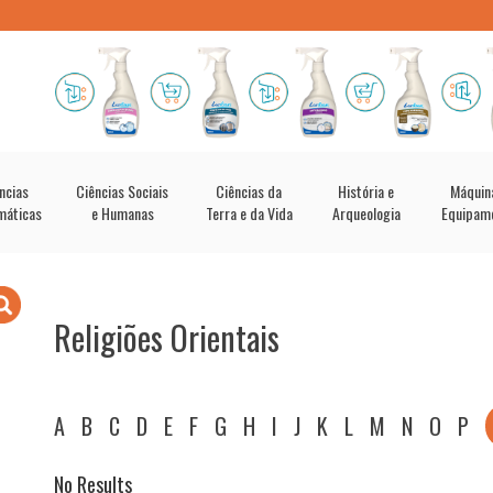
ncias
Ciências Sociais
Ciências da
História e
Máquin
máticas
e Humanas
Terra e da Vida
Arqueologia
Equipam
Religiões Orientais
A
B
C
D
E
F
G
H
I
J
K
L
M
N
O
P
No Results