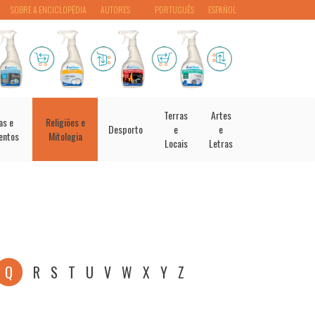
SOBRE A ENCICLOPÉDIA
AUTORES
PORTUGUÊS
ESPAÑOL
Terras
Artes
as e
Religiões e
Desporto
e
e
entos
Mitologia
Locais
Letras
Q
R
S
T
U
V
W
X
Y
Z